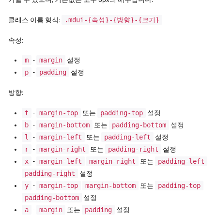
클래스 이름 형식:
.mdui-{속성}-{방향}-{크기}
속성:
m
-
margin
설정
p
-
padding
설정
방향:
t
-
margin-top
또는
padding-top
설정
b
-
margin-bottom
또는
padding-bottom
설정
l
-
margin-left
또는
padding-left
설정
r
-
margin-right
또는
padding-right
설정
x
-
margin-left
margin-right
또는
padding-left
padding-right
설정
y
-
margin-top
margin-bottom
또는
padding-top
padding-bottom
설정
a
-
margin
또는
padding
설정