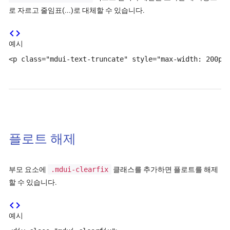
로 자르고 줄임표(...)로 대체할 수 있습니다.
code
예시
<p class="mdui-text-truncate" style="max-wi
플로트 해제
부모 요소에
.mdui-clearfix
클래스를 추가하면 플로트를 해제
할 수 있습니다.
code
예시