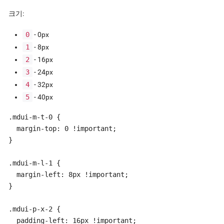
크기:
0
- 0px
1
- 8px
2
- 16px
3
- 24px
4
- 32px
5
- 40px
.mdui-m-t-0 {

  margin-top: 0 !important;

}

.mdui-m-l-1 {

  margin-left: 8px !important;

}

.mdui-p-x-2 {

  padding-left: 16px !important;
