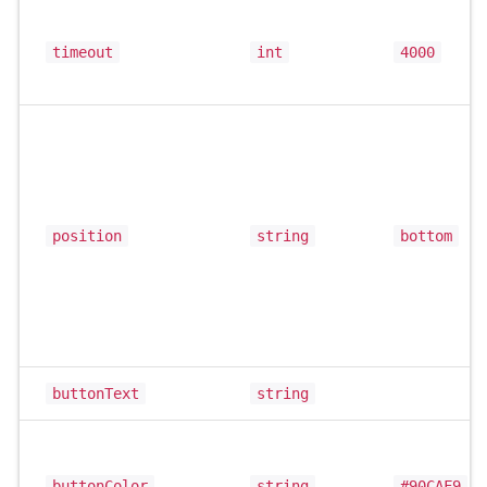
timeout
int
4000
position
string
bottom
buttonText
string
buttonColor
string
#90CAF9