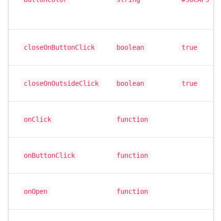
closeOnButtonClick
boolean
true
closeOnOutsideClick
boolean
true
onClick
function
onButtonClick
function
onOpen
function