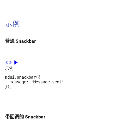
示例
普通 Snackbar
code
play_arrow
示例
mdui.snackbar({

  message: 'Message sent'

});
带回调的 Snackbar