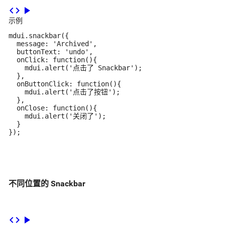
code
play_arrow
示例
mdui.snackbar({

  message: 'Archived',

  buttonText: 'undo',

  onClick: function(){

    mdui.alert('点击了 Snackbar');

  },

  onButtonClick: function(){

    mdui.alert('点击了按钮');

  },

  onClose: function(){

    mdui.alert('关闭了');

  }

});
不同位置的 Snackbar
code
play_arrow