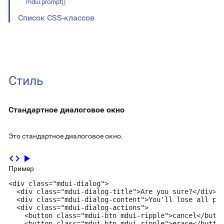
mdui.prompt()
Список CSS-классов
Стиль
Стандартное диалоговое окно
Это стандартное диалоговое окно.
code
play_arrow
Пример
<div class="mdui-dialog">

  <div class="mdui-dialog-title">Are you sure?</div>

  <div class="mdui-dialog-content">You'll lose all pho
  <div class="mdui-dialog-actions">

    <button class="mdui-btn mdui-ripple">cancel</butto
    <button class="mdui-btn mdui-ripple">erase</button