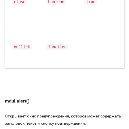
close
boolean
true
о
н
к
Ф
о
onClick
function
в
н
к
mdui.alert()
Открывает окно предупреждения, которое может содержать
заголовок, текст и кнопку подтверждения: