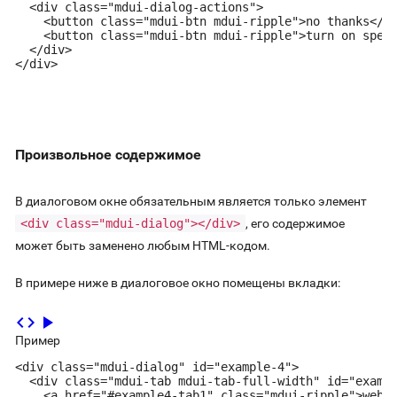
  <div class="mdui-dialog-actions">

    <button class="mdui-btn mdui-ripple">no thanks</bu
    <button class="mdui-btn mdui-ripple">turn on speeb
  </div>

</div>
Произвольное содержимое
В диалоговом окне обязательным является только элемент
<div class="mdui-dialog"></div>
, его содержимое
может быть заменено любым HTML-кодом.
В примере ниже в диалоговое окно помещены вкладки:
code
play_arrow
Пример
<div class="mdui-dialog" id="example-4">

  <div class="mdui-tab mdui-tab-full-width" id="exampl
    <a href="#example4-tab1" class="mdui-ripple">web</