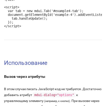
<script>

  var tab = new mdui.Tab('#example4-tab');

  document.getElementById('example-4').addEventListene
    tab.handleUpdate();

  });

</script>
Использование
Вызов через атрибуты
В этом случае писать JavaScript-код не требуется. Достаточно
добавить атрибут
mdui-dialog="
options
"
к
управляющему элементу
. При вызове через
(например, к кнопке)