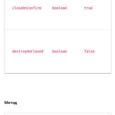
closeOnConfirm
boolean
true
destroyOnClosed
boolean
false
Метод