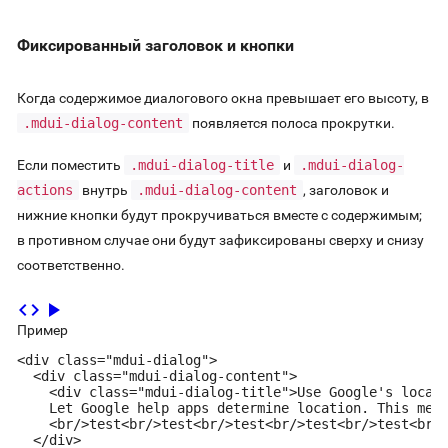
Фиксированный заголовок и кнопки
Когда содержимое диалогового окна превышает его высоту, в
.mdui-dialog-content
появляется полоса прокрутки.
Если поместить
.mdui-dialog-title
и
.mdui-dialog-
actions
внутрь
.mdui-dialog-content
, заголовок и
нижние кнопки будут прокручиваться вместе с содержимым;
в противном случае они будут зафиксированы сверху и снизу
соответственно.
code
play_arrow
Пример
<div class="mdui-dialog">

  <div class="mdui-dialog-content">

    <div class="mdui-dialog-title">Use Google's locati
    Let Google help apps determine location. This mean
    <br/>test<br/>test<br/>test<br/>test<br/>test<br/>
  </div>
