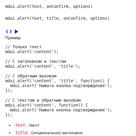
mdui.alert(text, onConfirm, options)
mdui.alert(text, title, onConfirm, options)
code
play_arrow
Пример
// Только текст

mdui.alert('content');

// С заголовком и текстом

mdui.alert('content', 'title');

// С обратным вызовом

mdui.alert('content', 'title', function() {

  mdui.alert('Нажата кнопка подтверждения');

});

// С текстом и обратным вызовом

mdui.alert('content', function() {

  mdui.alert('Нажата кнопка подтверждения');

});
text
: текст
title
: (опционально) заголовок