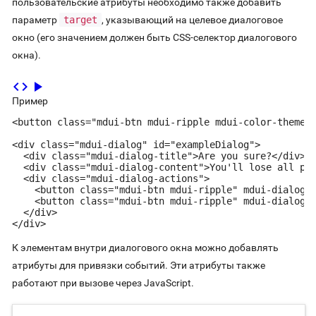
пользовательские атрибуты необходимо также добавить
параметр
target
, указывающий на целевое диалоговое
окно (его значением должен быть CSS-селектор диалогового
окна).
code
play_arrow
Пример
<button class="mdui-btn mdui-ripple mdui-color-theme-a
<div class="mdui-dialog" id="exampleDialog">

  <div class="mdui-dialog-title">Are you sure?</div>

  <div class="mdui-dialog-content">You'll lose all pho
  <div class="mdui-dialog-actions">

    <button class="mdui-btn mdui-ripple" mdui-dialog-c
    <button class="mdui-btn mdui-ripple" mdui-dialog-c
  </div>

</div>
К элементам внутри диалогового окна можно добавлять
атрибуты для привязки событий. Эти атрибуты также
работают при вызове через JavaScript.