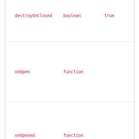
destroyOnClosed
boolean
true
onOpen
function
onOpened
function