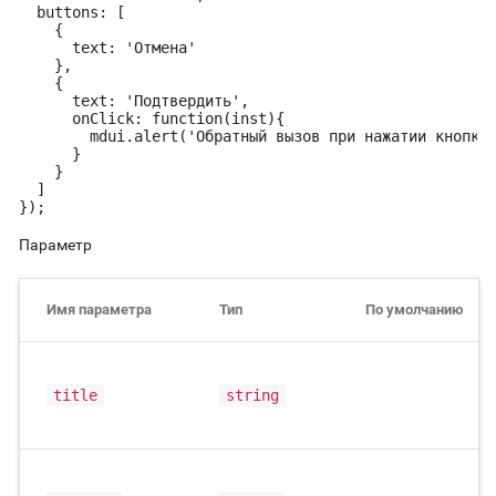
  buttons: [

    {

      text: 'Отмена'

    },

    {

      text: 'Подтвердить',

      onClick: function(inst){

        mdui.alert('Обратный вызов при нажатии кнопки 
      }

    }

  ]

});
Параметр
Имя параметра
Тип
По умолчанию
title
string