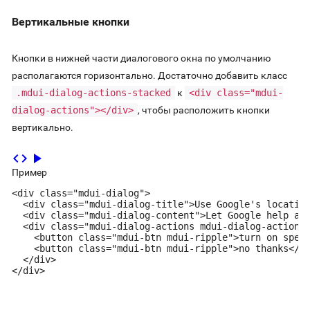
Вертикальные кнопки
Кнопки в нижней части диалогового окна по умолчанию
располагаются горизонтально. Достаточно добавить класс
.mdui-dialog-actions-stacked
к
<div class="mdui-
dialog-actions"></div>
, чтобы расположить кнопки
вертикально.
code
play_arrow
Пример
<div class="mdui-dialog">

  <div class="mdui-dialog-title">Use Google's location
  <div class="mdui-dialog-content">Let Google help app
  <div class="mdui-dialog-actions mdui-dialog-actions-
    <button class="mdui-btn mdui-ripple">turn on speed
    <button class="mdui-btn mdui-ripple">no thanks</bu
  </div>

</div>