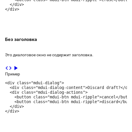
  </div>

</div>
Без заголовка
Это диалоговое окно не содержит заголовка.
code
play_arrow
Пример
<div class="mdui-dialog">

  <div class="mdui-dialog-content">Discard draft?</div
  <div class="mdui-dialog-actions">

    <button class="mdui-btn mdui-ripple">cancel</butto
    <button class="mdui-btn mdui-ripple">discard</butt
  </div>

</div>