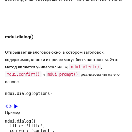
mdui.dialog()
Открывает диалоговое окно, в котором заголовок,
содержимое, кнопки и прочее могут быть настроены. Этот
метод является универсальным,
mdui.alert()
,
mdui.confirm()
и
mdui.prompt()
реализованы на его
основе.
mdui.dialog(options)
code
play_arrow
Пример
mdui.dialog({

  title: 'title',

  content: 'content',
