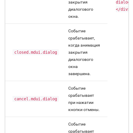
закрытия
dialog"
диалогового
</div>
окна.
Событие
срабатывает,
когда анимация
closed.mdui.dialog
закрытия
диалогового
окна
завершена.
Событие
срабатывает
cancel.mdui.dialog
при нажатии
кнопки отмены.
Событие
срабатывает