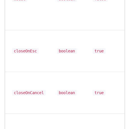
closeOnEsc
boolean
true
closeOnCancel
boolean
true