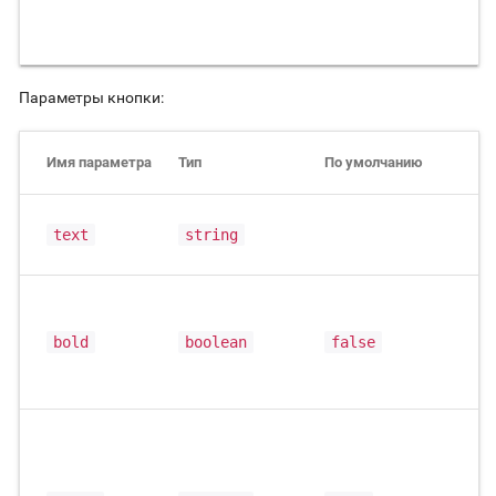
Параметры кнопки:
Имя параметра
Тип
По умолчанию
О
Т
text
string
к
С
т
bold
boolean
false
к
ж
З
л
д