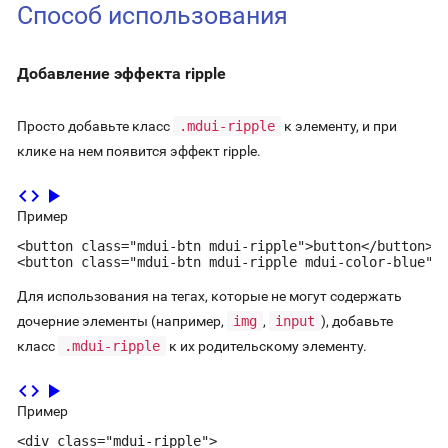
Способ использования
Добавление эффекта ripple
Просто добавьте класс
.mdui-ripple
к элементу, и при
клике на нем появится эффект ripple.
code
play_arrow
Пример
<button class="mdui-btn mdui-ripple">button</button>

<button class="mdui-btn mdui-ripple mdui-color-blue">
Для использования на тегах, которые не могут содержать
дочерние элементы (например,
img
,
input
), добавьте
класс
.mdui-ripple
к их родительскому элементу.
code
play_arrow
Пример
<div class="mdui-ripple">
