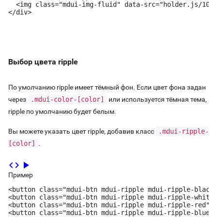
  <img class="mdui-img-fluid" data-src="holder.js/100p
</div>
Выбор цвета ripple
По умолчанию ripple имеет тёмный фон. Если цвет фона задан
через
.mdui-color-[color]
или используется тёмная тема,
ripple по умолчанию будет белым.
Вы можете указать цвет ripple, добавив класс
.mdui-ripple-
[color]
.
code
play_arrow
Пример
<button class="mdui-btn mdui-ripple mdui-ripple-black 
<button class="mdui-btn mdui-ripple mdui-ripple-white 
<button class="mdui-btn mdui-ripple mdui-ripple-red">r
<button class="mdui-btn mdui-ripple mdui-ripple-blue"