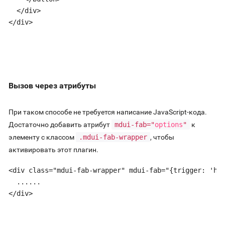
  </div>

</div>
Вызов через атрибуты
При таком способе не требуется написание JavaScript-кода.
Достаточно добавить атрибут
mdui-fab="
options
"
к
элементу с классом
.mdui-fab-wrapper
, чтобы
активировать этот плагин.
<div class="mdui-fab-wrapper" mdui-fab="{trigger: 'hov
  ......

</div>