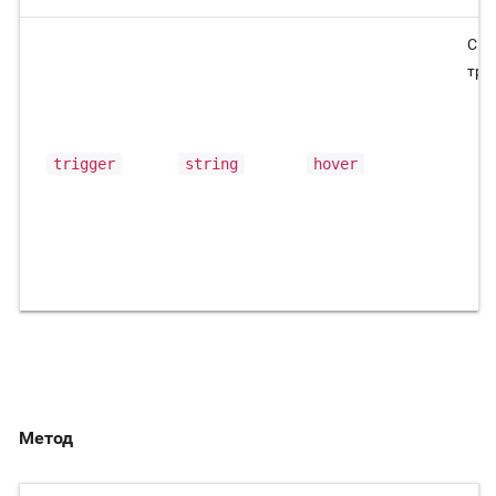
Спо
три
trigger
string
hover
Метод