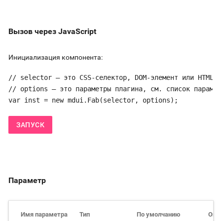
Вызов через JavaScript
Инициализация компонента:
// selector — это CSS-селектор, DOM-элемент или HTML-с
// options — это параметры плагина, см. список парамет
var inst = new mdui.Fab(selector, options);
ЗАПУСК
Параметр
Имя параметра
Тип
По умолчанию
Опи