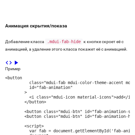
Анимация скрытия/показа
Добавление класса
.mdui-fab-hide
к кнопке скроет её с
анимацией, а удаление этого класса покажет её с анимацией.
code
play_arrow
Пример
<button

          class="mdui-fab mdui-color-theme-accent mdui
          id="fab-animation"

        >

          <i class="mdui-icon material-icons">add</i>

        </button>

        <button class="mdui-btn" id="fab-animation-sho
        <button class="mdui-btn" id="fab-animation-hid
        <script>

          var fab = document.getElementById('fab-anima