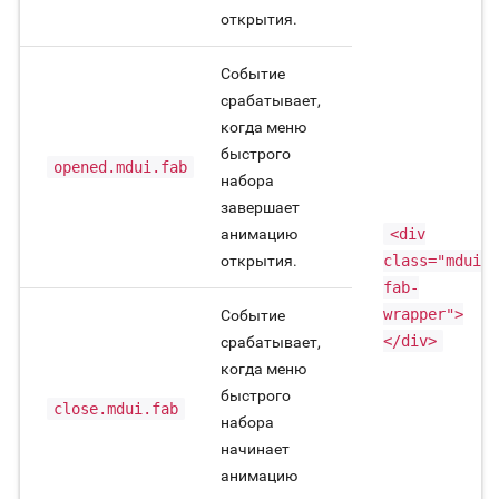
открытия.
Событие
срабатывает,
когда меню
быстрого
opened.mdui.fab
набора
завершает
анимацию
<div
открытия.
class="mdui-
fab-
wrapper">
Событие
</div>
срабатывает,
когда меню
быстрого
close.mdui.fab
набора
начинает
анимацию