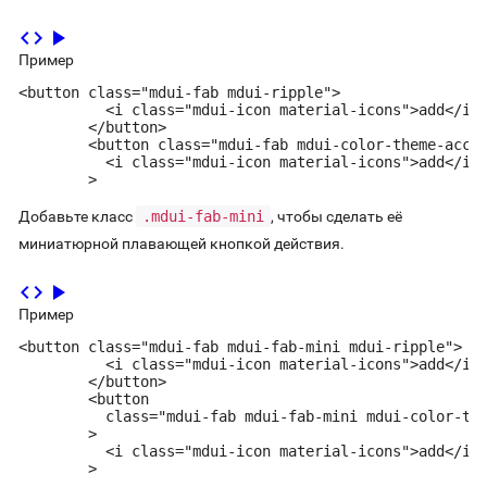
code
play_arrow
Пример
<button class="mdui-fab mdui-ripple">

          <i class="mdui-icon material-icons">add</i>

        </button>

        <button class="mdui-fab mdui-color-theme-accen
          <i class="mdui-icon material-icons">add</i><
        >
Добавьте класс
.mdui-fab-mini
, чтобы сделать её
миниатюрной плавающей кнопкой действия.
code
play_arrow
Пример
<button class="mdui-fab mdui-fab-mini mdui-ripple">

          <i class="mdui-icon material-icons">add</i>

        </button>

        <button

          class="mdui-fab mdui-fab-mini mdui-color-the
        >

          <i class="mdui-icon material-icons">add</i><
        >