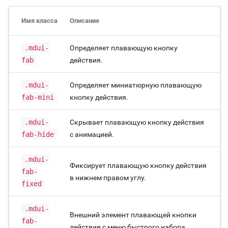
Имя класса
Описание
.mdui-
Определяет плавающую кнопку
fab
действия.
.mdui-
Определяет миниатюрную плавающую
fab-mini
кнопку действия.
.mdui-
Скрывает плавающую кнопку действия
fab-hide
с анимацией.
.mdui-
Фиксирует плавающую кнопку действия
fab-
в нижнем правом углу.
fixed
.mdui-
Внешний элемент плавающей кнопки
fab-
действия с меню быстрого набора.