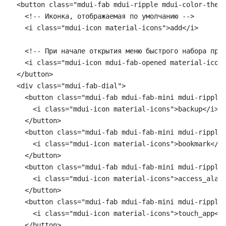
  <button class="mdui-fab mdui-ripple mdui-color-theme
    <!-- Иконка, отображаемая по умолчанию -->

    <i class="mdui-icon material-icons">add</i>

    <!-- При начале открытия меню быстрого набора прои
    <i class="mdui-icon mdui-fab-opened material-icons
  </button>

  <div class="mdui-fab-dial">

    <button class="mdui-fab mdui-fab-mini mdui-ripple 
      <i class="mdui-icon material-icons">backup</i>

    </button>

    <button class="mdui-fab mdui-fab-mini mdui-ripple 
      <i class="mdui-icon material-icons">bookmark</i>
    </button>

    <button class="mdui-fab mdui-fab-mini mdui-ripple 
      <i class="mdui-icon material-icons">access_alarm
    </button>

    <button class="mdui-fab mdui-fab-mini mdui-ripple 
      <i class="mdui-icon material-icons">touch_app</i
    </button>
