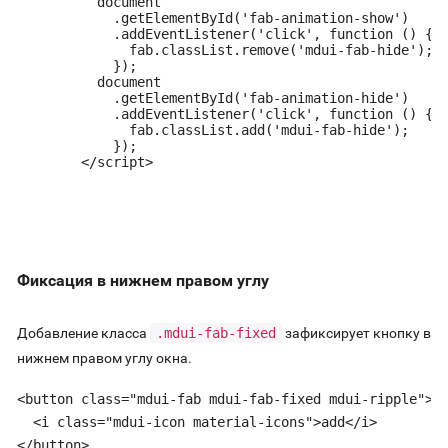
          document

            .getElementById('fab-animation-show')

            .addEventListener('click', function () {

              fab.classList.remove('mdui-fab-hide');

            });

          document

            .getElementById('fab-animation-hide')

            .addEventListener('click', function () {

              fab.classList.add('mdui-fab-hide');

            });

        </script>

Фиксация в нижнем правом углу
Добавление класса
.mdui-fab-fixed
зафиксирует кнопку в
нижнем правом углу окна.
<button class="mdui-fab mdui-fab-fixed mdui-ripple">

  <i class="mdui-icon material-icons">add</i>

</button>