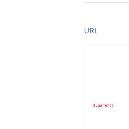
URL
$.param()