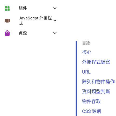
widgets
keyboard_arrow_down
組件
顏色與主題
JavaScript 外掛程
view_carousel
keyboard_arrow_down
Roboto 字型
漣漪效果
式
local_mall
keyboard_arrow_down
資源
網格佈局
按鈕
Collapse
目錄
排版
浮動動作按鈕
Headroom
Material 圖示
核心
圖示
下拉選擇
外掛程式編寫
媒體
分隔線
URL
陣列和物件操作
輔助類別
折疊面板
資料類型判斷
陰影
文字欄位
物件存取
選擇控制項
CSS 類別