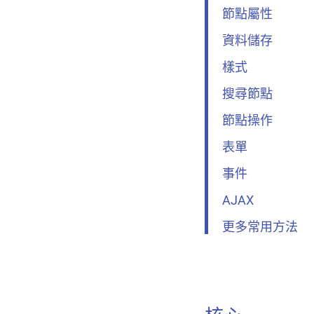
滑桿
節點屬性
資料儲存
清單
樣式
清單控制項
搜尋節點
網格清單
節點操作
分頁
表單
事件
工具列
AJAX
應用程式列
更多常用方法
導覽抽屜
底部導覽列
卡片