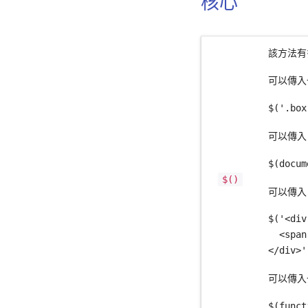
核心
標籤
該方法有
工具提示
可以傳入
消息條
$('.box
表格
可以傳入 
$(docum
對話框
$()
可以傳入 
選單
$('<div
進度條
  <span
</div>'
可以傳入
$(funct