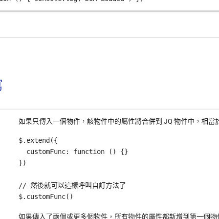
寫
如果只傳入一個物件，該物件中的屬性將合併到 JQ 物件中，相當於
$.extend({

  customFunc: function () {}

})

// 然後就可以這樣呼叫自訂方法了

如果傳入了兩個或更多個物件，所有物件的屬性都新增到第一個物