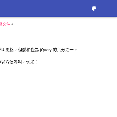
color_lens
開發文件
。
鏈式呼叫風格，但體積僅為 jQuery 的六分之一。
中以方便呼叫，例如：