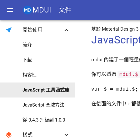
MDUI
menu
文件
near_me
keyboard_arrow_down
基於 Material Desig
開始使用
JavaScr
簡介
mdui 內建了一個輕量的
下載
你可以透過
mdui.$
相容性
var $ = mdui.$;
JavaScript 工具函式庫
在後面的文件中，都
JavaScript 全域方法
從 0.4.3 升級到 1.0.0
layers
keyboard_arrow_down
樣式