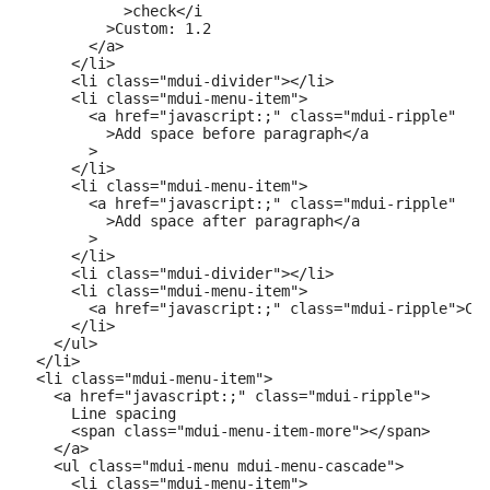
            >check</i

          >Custom: 1.2

        </a>

      </li>

      <li class="mdui-divider"></li>

      <li class="mdui-menu-item">

        <a href="javascript:;" class="mdui-ripple"

          >Add space before paragraph</a

        >

      </li>

      <li class="mdui-menu-item">

        <a href="javascript:;" class="mdui-ripple"

          >Add space after paragraph</a

        >

      </li>

      <li class="mdui-divider"></li>

      <li class="mdui-menu-item">

        <a href="javascript:;" class="mdui-ripple">Cus
      </li>

    </ul>

  </li>

  <li class="mdui-menu-item">

    <a href="javascript:;" class="mdui-ripple">

      Line spacing

      <span class="mdui-menu-item-more"></span>

    </a>

    <ul class="mdui-menu mdui-menu-cascade">

      <li class="mdui-menu-item">
