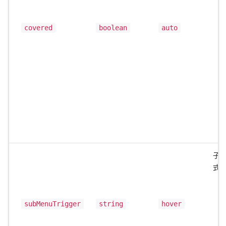
covered
boolean
auto
子
式
subMenuTrigger
string
hover