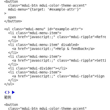
<button

  class="mdui-btn mdui-color-theme-accent"

  mdui-menu="{target: '#example-attr'}"

>

  open

</button>

<ul class="mdui-menu" id="example-attr">

  <li class="mdui-menu-item">

    <a href="javascript:;" class="mdui-ripple">Refresh
  </li>

  <li class="mdui-menu-item" disabled>

    <a href="javascript:;">Help & feedback</a>

  </li>

  <li class="mdui-menu-item">

    <a href="javascript:;" class="mdui-ripple">Setting
  </li>

  <li class="mdui-divider"></li>

  <li class="mdui-menu-item">

    <a href="javascript:;" class="mdui-ripple">Sign ou
  </li>

</ul>
code
play_arrow
範例
<button

  class="mdui-btn mdui-color-theme-accent"
