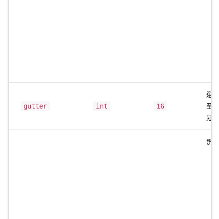
選
gutter
int
16
至
距，
選