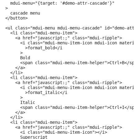
  mdui-menu="{target: '#demo-attr-cascade'}"

>

  cascade menu

</button>

<ul class="mdui-menu mdui-menu-cascade" id="demo-attr-
  <li class="mdui-menu-item">

    <a href="javascript:;" class="mdui-ripple">

      <i class="mdui-menu-item-icon mdui-icon material
        >format_bold</i

      >

      Bold

      <span class="mdui-menu-item-helper">Ctrl+B</span
    </a>

  </li>

  <li class="mdui-menu-item">

    <a href="javascript:;" class="mdui-ripple">

      <i class="mdui-menu-item-icon mdui-icon material
        >format_italic</i

      >

      Italic

      <span class="mdui-menu-item-helper">Ctrl+I</span
    </a>

  </li>

  <li class="mdui-menu-item">

    <a href="javascript:;" class="mdui-ripple">

      <i class="mdui-menu-item-icon"></i>

      Superscript
