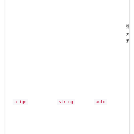
選
元
式
align
string
auto