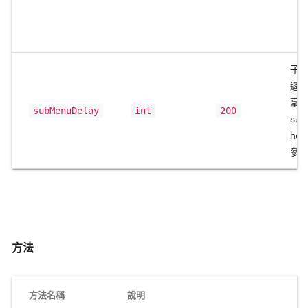
子
遲
毫
subMenuDelay
int
200
sub
ho
參
方法
方法名稱
說明