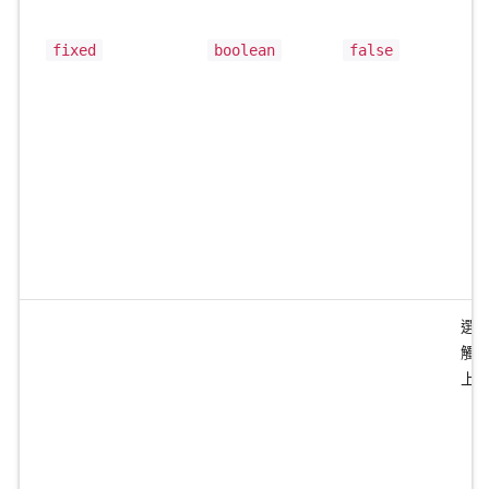
fixed
boolean
false
選
觸
上