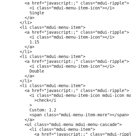
        <a href="javascript:;" class="mdui-ripple">

          <i class="mdui-menu-item-icon"></i>

          Single

        </a>

      </li>

      <li class="mdui-menu-item">

        <a href="javascript:;" class="mdui-ripple">

          <i class="mdui-menu-item-icon"></i>

          1.15

        </a>

      </li>

      <li class="mdui-menu-item">

        <a href="javascript:;" class="mdui-ripple">

          <i class="mdui-menu-item-icon"></i>

          Double

        </a>

      </li>

      <li class="mdui-menu-item">

        <a href="javascript:;" class="mdui-ripple">

          <i class="mdui-menu-item-icon mdui-icon mate
            >check</i

          >

          Custom: 1.2

          <span class="mdui-menu-item-more"></span>

        </a>

        <ul class="mdui-menu mdui-menu-cascade">

          <li class="mdui-menu-item">

            <a href="javascript:;" class="mdui-ripple"