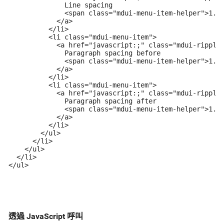
              Line spacing

              <span class="mdui-menu-item-helper">1.2<
            </a>

          </li>

          <li class="mdui-menu-item">

            <a href="javascript:;" class="mdui-ripple"
              Paragraph spacing before

              <span class="mdui-menu-item-helper">1.2<
            </a>

          </li>

          <li class="mdui-menu-item">

            <a href="javascript:;" class="mdui-ripple"
              Paragraph spacing after

              <span class="mdui-menu-item-helper">1.5<
            </a>

          </li>

        </ul>

      </li>

    </ul>

  </li>

</ul>
透過 JavaScript 呼叫