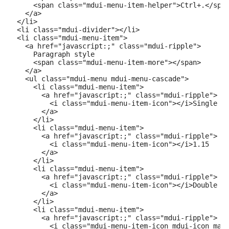
      <span class="mdui-menu-item-helper">Ctrl+.</span
    </a>

  </li>

  <li class="mdui-divider"></li>

  <li class="mdui-menu-item">

    <a href="javascript:;" class="mdui-ripple">

      Paragraph style

      <span class="mdui-menu-item-more"></span>

    </a>

    <ul class="mdui-menu mdui-menu-cascade">

      <li class="mdui-menu-item">

        <a href="javascript:;" class="mdui-ripple">

          <i class="mdui-menu-item-icon"></i>Single

        </a>

      </li>

      <li class="mdui-menu-item">

        <a href="javascript:;" class="mdui-ripple">

          <i class="mdui-menu-item-icon"></i>1.15

        </a>

      </li>

      <li class="mdui-menu-item">

        <a href="javascript:;" class="mdui-ripple">

          <i class="mdui-menu-item-icon"></i>Double

        </a>

      </li>

      <li class="mdui-menu-item">

        <a href="javascript:;" class="mdui-ripple">

          <i class="mdui-menu-item-icon mdui-icon mate