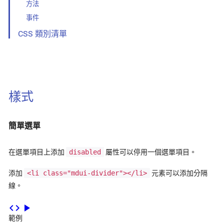
方法
事件
CSS 類別清單
樣式
簡單選單
在選單項目上添加
disabled
屬性可以停用一個選單項目。
添加
<li class="mdui-divider"></li>
元素可以添加分隔
線。
code
play_arrow
範例