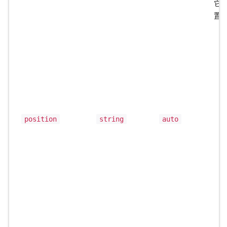
它
置
position
string
auto