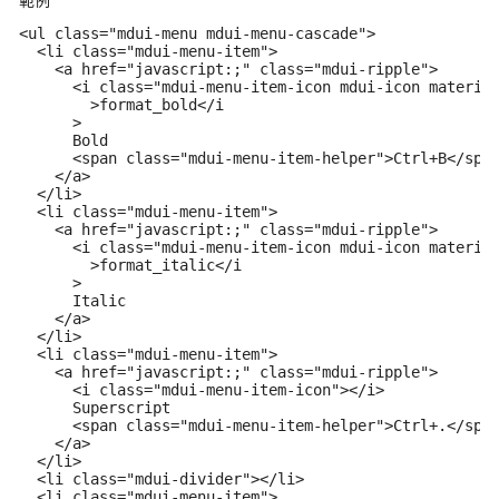
範例
<ul class="mdui-menu mdui-menu-cascade">

  <li class="mdui-menu-item">

    <a href="javascript:;" class="mdui-ripple">

      <i class="mdui-menu-item-icon mdui-icon material
        >format_bold</i

      >

      Bold

      <span class="mdui-menu-item-helper">Ctrl+B</span
    </a>

  </li>

  <li class="mdui-menu-item">

    <a href="javascript:;" class="mdui-ripple">

      <i class="mdui-menu-item-icon mdui-icon material
        >format_italic</i

      >

      Italic

    </a>

  </li>

  <li class="mdui-menu-item">

    <a href="javascript:;" class="mdui-ripple">

      <i class="mdui-menu-item-icon"></i>

      Superscript

      <span class="mdui-menu-item-helper">Ctrl+.</span
    </a>

  </li>

  <li class="mdui-divider"></li>

  <li class="mdui-menu-item">
