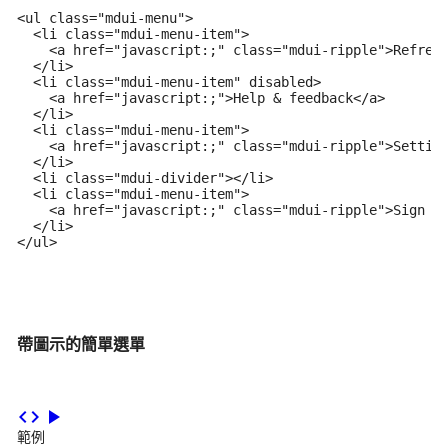
<ul class="mdui-menu">

  <li class="mdui-menu-item">

    <a href="javascript:;" class="mdui-ripple">Refresh
  </li>

  <li class="mdui-menu-item" disabled>

    <a href="javascript:;">Help & feedback</a>

  </li>

  <li class="mdui-menu-item">

    <a href="javascript:;" class="mdui-ripple">Setting
  </li>

  <li class="mdui-divider"></li>

  <li class="mdui-menu-item">

    <a href="javascript:;" class="mdui-ripple">Sign ou
  </li>

</ul>
帶圖示的簡單選單
code
play_arrow
範例