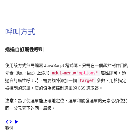
呼叫方式
透過自訂屬性呼叫
使用該方式無需編寫 JavaScript 程式碼。只需在一個起控制作用的
元素
上添加
mdui-menu="
options
"
屬性即可。透
（例如：按鈕）
過自訂屬性呼叫時，需要額外添加一個
target
參數，用於指定
被控制的選單，它的值為被控制選單的 CSS 選取器。
注意
：為了使選單能正確地定位，選單和觸發選單的元素必須位於
同一父元素下的同一層級。
code
play_arrow
範例