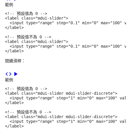
範例
<!-- 預設值為 0 -->

<label class="mdui-slider">

  <input type="range" step="0.1" min="0" max="100" val
</label>

<!-- 預設值不為 0 -->

<label class="mdui-slider">

  <input type="range" step="0.1" min="0" max="100" val
</label>
間續滑桿：
code
play_arrow
範例
<!-- 預設值為 0 -->

<label class="mdui-slider mdui-slider-discrete">

  <input type="range" step="1" min="0" max="100" value
</label>

<!-- 預設值不為 0 -->

<label class="mdui-slider mdui-slider-discrete">

  <input type="range" step="1" min="0" max="100" value
</label>