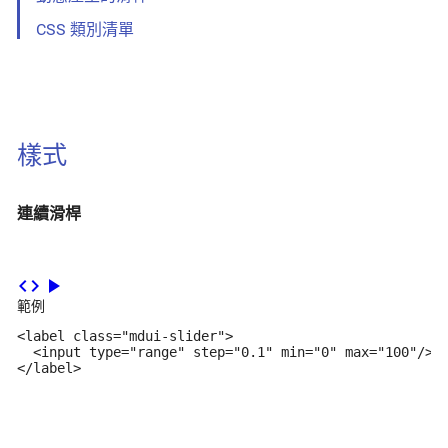
CSS 類別清單
樣式
連續滑桿
code
play_arrow
範例
<label class="mdui-slider">

  <input type="range" step="0.1" min="0" max="100"/>

</label>