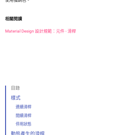
使用強調色。
相關閱讀
Material Design 設計規範：元件 - 滑桿
目錄
樣式
連續滑桿
間續滑桿
停用狀態
動態產生的滑桿