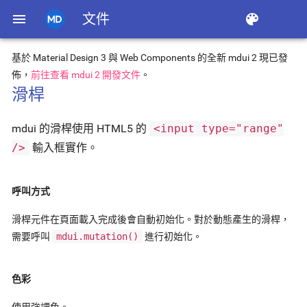
menu
文件
color_lens
基於 Material Design 3 與 Web Components 的全新 mdui 2 現已發
佈，
前往查看 mdui 2 開發文件
。
滑桿
mdui 的滑桿使用 HTML5 的
<input type="range"
/>
輸入框實作。
呼叫方式
滑桿元件在頁面載入完成後會自動初始化。對於動態產生的滑桿，
需要呼叫
mdui.mutation()
進行初始化。
色彩