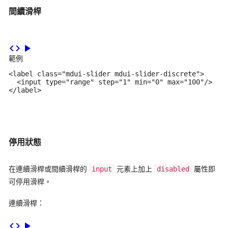
間續滑桿
code
play_arrow
範例
<label class="mdui-slider mdui-slider-discrete">

  <input type="range" step="1" min="0" max="100"/>

</label>
停用狀態
在連續滑桿或間續滑桿的
input
元素上加上
disabled
屬性即
可停用滑桿。
連續滑桿：
code
play_arrow