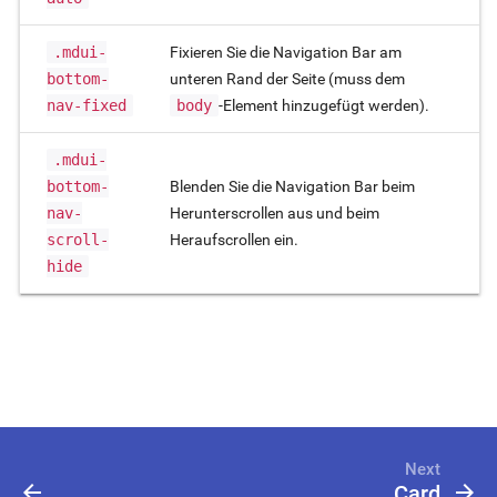
.mdui-
Fixieren Sie die Navigation Bar am
bottom-
unteren Rand der Seite (muss dem
nav-fixed
body
-Element hinzugefügt werden).
.mdui-
bottom-
Blenden Sie die Navigation Bar beim
nav-
Herunterscrollen aus und beim
scroll-
Heraufscrollen ein.
hide
Next
arrow_back
arrow_forward
Card