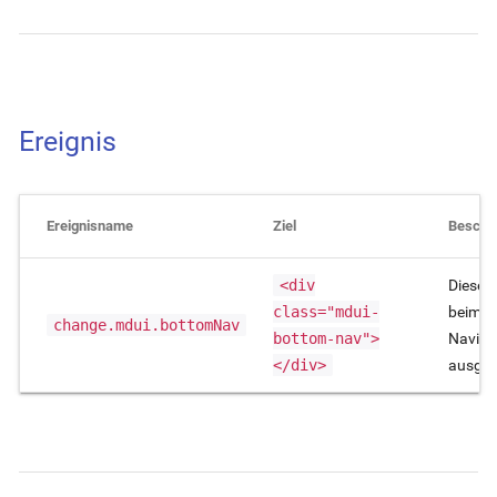
Ereignis
Ereignisname
Ziel
Beschr
<div
Dieses 
class="mdui-
beim W
change.mdui.bottomNav
bottom-nav">
Naviga
</div>
ausgel