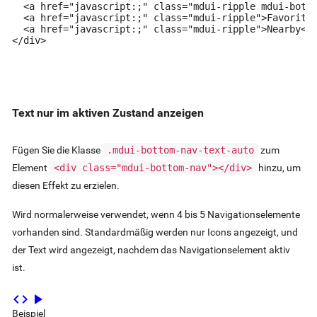
  <a href="javascript:;" class="mdui-ripple mdui-botto
  <a href="javascript:;" class="mdui-ripple">Favorites
  <a href="javascript:;" class="mdui-ripple">Nearby</a
</div>
Text nur im aktiven Zustand anzeigen
Fügen Sie die Klasse
.mdui-bottom-nav-text-auto
zum
Element
<div class="mdui-bottom-nav"></div>
hinzu, um
diesen Effekt zu erzielen.
Wird normalerweise verwendet, wenn 4 bis 5 Navigationselemente
vorhanden sind. Standardmäßig werden nur Icons angezeigt, und
der Text wird angezeigt, nachdem das Navigationselement aktiv
ist.
code
play_arrow
Beispiel