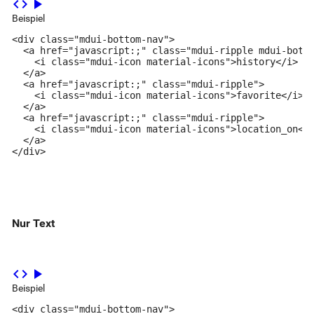
code
play_arrow
Beispiel
<div class="mdui-bottom-nav">

  <a href="javascript:;" class="mdui-ripple mdui-botto
    <i class="mdui-icon material-icons">history</i>

  </a>

  <a href="javascript:;" class="mdui-ripple">

    <i class="mdui-icon material-icons">favorite</i>

  </a>

  <a href="javascript:;" class="mdui-ripple">

    <i class="mdui-icon material-icons">location_on</i
  </a>

</div>
Nur Text
code
play_arrow
Beispiel
<div class="mdui-bottom-nav">
