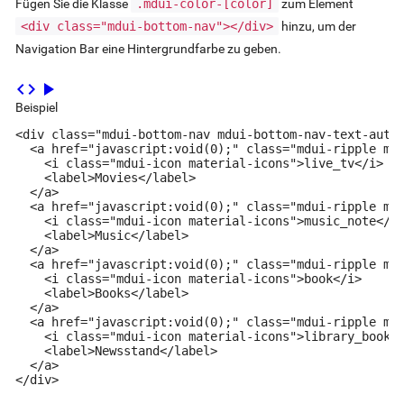
Fügen Sie die Klasse
.mdui-color-[
color
]
zum Element
<div class="mdui-bottom-nav"></div>
hinzu, um der
Navigation Bar eine Hintergrundfarbe zu geben.
code
play_arrow
Beispiel
<div class="mdui-bottom-nav mdui-bottom-nav-text-auto 
  <a href="javascript:void(0);" class="mdui-ripple mdu
    <i class="mdui-icon material-icons">live_tv</i>

    <label>Movies</label>

  </a>

  <a href="javascript:void(0);" class="mdui-ripple mdu
    <i class="mdui-icon material-icons">music_note</i>
    <label>Music</label>

  </a>

  <a href="javascript:void(0);" class="mdui-ripple mdu
    <i class="mdui-icon material-icons">book</i>

    <label>Books</label>

  </a>

  <a href="javascript:void(0);" class="mdui-ripple mdu
    <i class="mdui-icon material-icons">library_books<
    <label>Newsstand</label>

  </a>

</div>