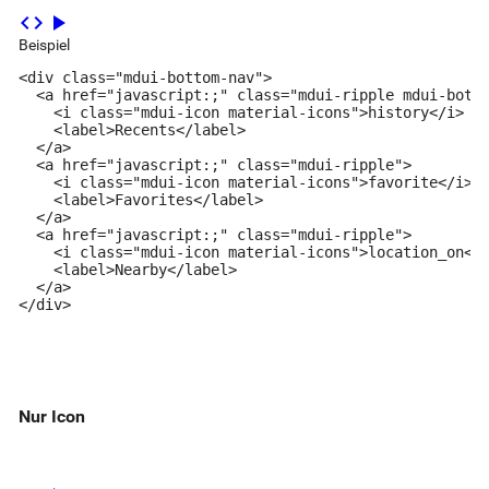
code
play_arrow
Beispiel
<div class="mdui-bottom-nav">

  <a href="javascript:;" class="mdui-ripple mdui-botto
    <i class="mdui-icon material-icons">history</i>

    <label>Recents</label>

  </a>

  <a href="javascript:;" class="mdui-ripple">

    <i class="mdui-icon material-icons">favorite</i>

    <label>Favorites</label>

  </a>

  <a href="javascript:;" class="mdui-ripple">

    <i class="mdui-icon material-icons">location_on</i
    <label>Nearby</label>

  </a>

</div>
Nur Icon