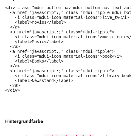
<div class="mdui-bottom-nav mdui-bottom-nav-text-auto"
  <a href="javascript:;" class="mdui-ripple mdui-botto
    <i class="mdui-icon material-icons">live_tv</i>

    <label>Movies</label>

  </a>

  <a href="javascript:;" class="mdui-ripple">

    <i class="mdui-icon material-icons">music_note</i>
    <label>Music</label>

  </a>

  <a href="javascript:;" class="mdui-ripple">

    <i class="mdui-icon material-icons">book</i>

    <label>Books</label>

  </a>

  <a href="javascript:;" class="mdui-ripple">

    <i class="mdui-icon material-icons">library_books<
    <label>Newsstand</label>

  </a>

</div>
Hintergrundfarbe