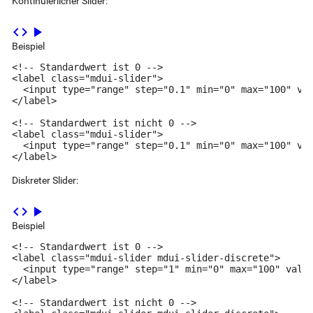
Kontinuierlicher Slider:
code
play_arrow
Beispiel
<!-- Standardwert ist 0 -->

<label class="mdui-slider">

  <input type="range" step="0.1" min="0" max="100" val
</label>

<!-- Standardwert ist nicht 0 -->

<label class="mdui-slider">

  <input type="range" step="0.1" min="0" max="100" val
</label>
Diskreter Slider:
code
play_arrow
Beispiel
<!-- Standardwert ist 0 -->

<label class="mdui-slider mdui-slider-discrete">

  <input type="range" step="1" min="0" max="100" value
</label>

<!-- Standardwert ist nicht 0 -->
