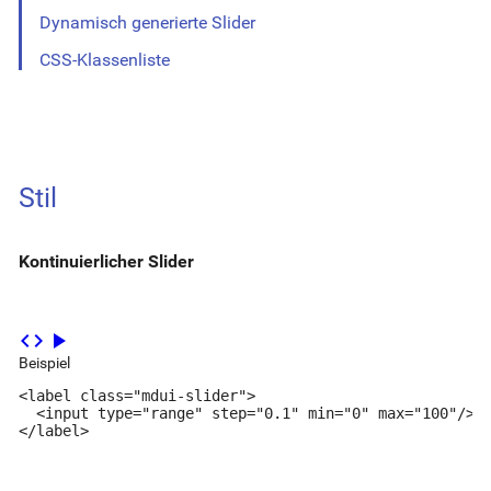
Dynamisch generierte Slider
CSS-Klassenliste
Stil
Kontinuierlicher Slider
code
play_arrow
Beispiel
<label class="mdui-slider">

  <input type="range" step="0.1" min="0" max="100"/>

</label>