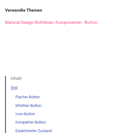
Verwandte Themen
Material Design-Richtlinien: Komponenten - Button
Inhalt
Stil
Flacher Button
Erhöhter Button
Icon-Button
Kompakter Button
Deaktivierter Zustand