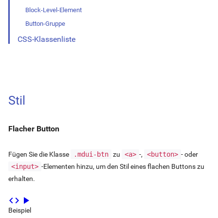
Block-Level-Element
Button-Gruppe
CSS-Klassenliste
Stil
Flacher Button
Fügen Sie die Klasse
.mdui-btn
zu
<a>
-,
<button>
- oder
<input>
-Elementen hinzu, um den Stil eines flachen Buttons zu
erhalten.
code
play_arrow
Beispiel