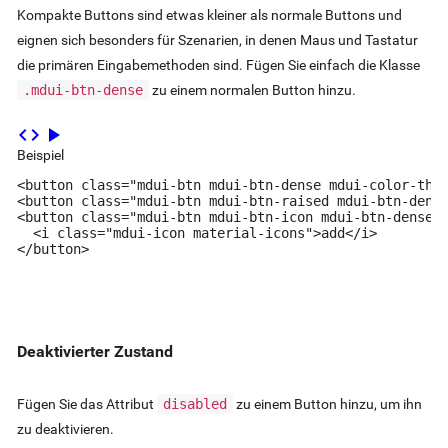
Kompakte Buttons sind etwas kleiner als normale Buttons und
eignen sich besonders für Szenarien, in denen Maus und Tastatur
die primären Eingabemethoden sind. Fügen Sie einfach die Klasse
.mdui-btn-dense
zu einem normalen Button hinzu.
code
play_arrow
Beispiel
<button class="mdui-btn mdui-btn-dense mdui-color-them
<button class="mdui-btn mdui-btn-raised mdui-btn-dense
<button class="mdui-btn mdui-btn-icon mdui-btn-dense m
  <i class="mdui-icon material-icons">add</i>

</button>
Deaktivierter Zustand
Fügen Sie das Attribut
disabled
zu einem Button hinzu, um ihn
zu deaktivieren.