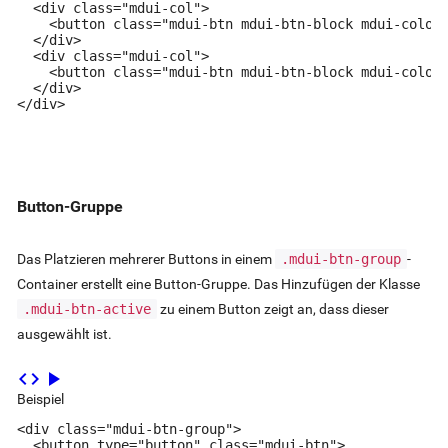
  <div class="mdui-col">

    <button class="mdui-btn mdui-btn-block mdui-color-
  </div>

  <div class="mdui-col">

    <button class="mdui-btn mdui-btn-block mdui-color-
  </div>

</div>
Button-Gruppe
Das Platzieren mehrerer Buttons in einem
.mdui-btn-group
-
Container erstellt eine Button-Gruppe. Das Hinzufügen der Klasse
.mdui-btn-active
zu einem Button zeigt an, dass dieser
ausgewählt ist.
code
play_arrow
Beispiel
<div class="mdui-btn-group">

  <button type="button" class="mdui-btn">
