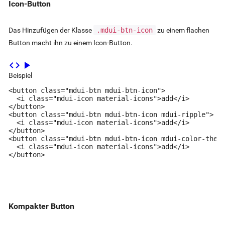
Icon-Button
Das Hinzufügen der Klasse
.mdui-btn-icon
zu einem flachen
Button macht ihn zu einem Icon-Button.
code
play_arrow
Beispiel
<button class="mdui-btn mdui-btn-icon">

  <i class="mdui-icon material-icons">add</i>

</button>

<button class="mdui-btn mdui-btn-icon mdui-ripple">

  <i class="mdui-icon material-icons">add</i>

</button>

<button class="mdui-btn mdui-btn-icon mdui-color-theme
  <i class="mdui-icon material-icons">add</i>

</button>
Kompakter Button