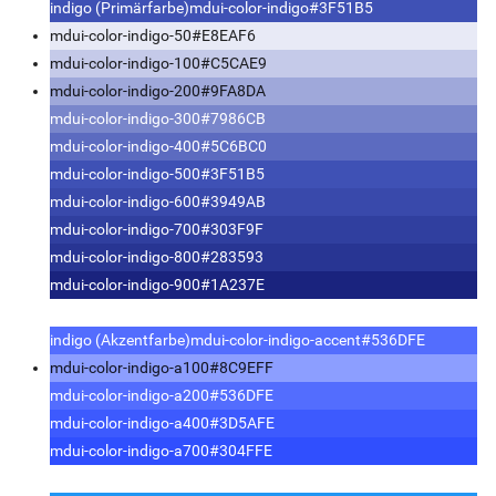
indigo (Primärfarbe)
mdui-color-indigo
#3F51B5
mdui-color-indigo-50
#E8EAF6
mdui-color-indigo-100
#C5CAE9
mdui-color-indigo-200
#9FA8DA
mdui-color-indigo-300
#7986CB
mdui-color-indigo-400
#5C6BC0
mdui-color-indigo-500
#3F51B5
mdui-color-indigo-600
#3949AB
mdui-color-indigo-700
#303F9F
mdui-color-indigo-800
#283593
mdui-color-indigo-900
#1A237E
indigo (Akzentfarbe)
mdui-color-indigo-accent
#536DFE
mdui-color-indigo-a100
#8C9EFF
mdui-color-indigo-a200
#536DFE
mdui-color-indigo-a400
#3D5AFE
mdui-color-indigo-a700
#304FFE