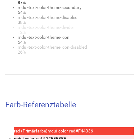
87%
mdui-text-color-theme-secondary
54%
mdui-text-color-theme-disabled
38%
mdui-text-color-theme-divider
12%
mdui-text-color-theme-icon
54%
mdui-text-color-theme-icon-disabled
26%
Farb-Referenztabelle
red (Primärfarbe)
mdui-color-red
#F44336
mdui-color-red-50
#FFEBEE