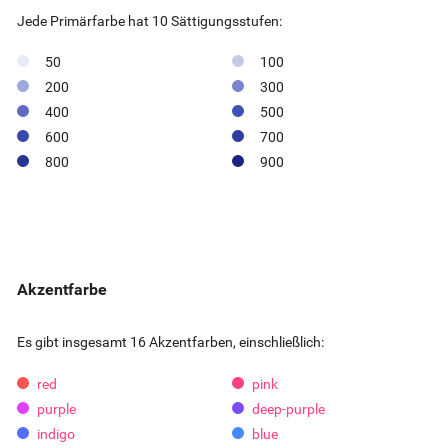
Jede Primärfarbe hat 10 Sättigungsstufen:
50
100
200
300
400
500
600
700
800
900
Akzentfarbe
Es gibt insgesamt 16 Akzentfarben, einschließlich:
red
pink
purple
deep-purple
indigo
blue