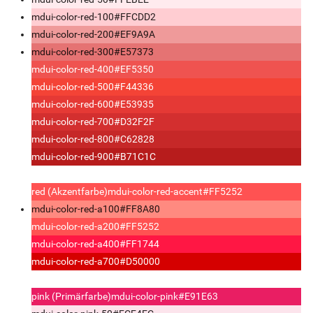
mdui-color-red-100
#FFCDD2
mdui-color-red-200
#EF9A9A
mdui-color-red-300
#E57373
mdui-color-red-400
#EF5350
mdui-color-red-500
#F44336
mdui-color-red-600
#E53935
mdui-color-red-700
#D32F2F
mdui-color-red-800
#C62828
mdui-color-red-900
#B71C1C
red (Akzentfarbe)
mdui-color-red-accent
#FF5252
mdui-color-red-a100
#FF8A80
mdui-color-red-a200
#FF5252
mdui-color-red-a400
#FF1744
mdui-color-red-a700
#D50000
pink (Primärfarbe)
mdui-color-pink
#E91E63