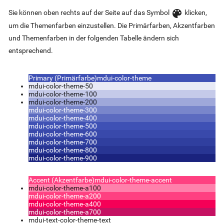
color_lens
Sie können oben rechts auf der Seite auf das Symbol
klicken,
um die Themenfarben einzustellen. Die Primärfarben, Akzentfarben
und Themenfarben in der folgenden Tabelle ändern sich
entsprechend.
Primary (Primärfarbe)
mdui-color-theme
mdui-color-theme-50
mdui-color-theme-100
mdui-color-theme-200
mdui-color-theme-300
mdui-color-theme-400
mdui-color-theme-500
mdui-color-theme-600
mdui-color-theme-700
mdui-color-theme-800
mdui-color-theme-900
Accent (Akzentfarbe)
mdui-color-theme-accent
mdui-color-theme-a100
mdui-color-theme-a200
mdui-color-theme-a400
mdui-color-theme-a700
mdui-text-color-theme-text