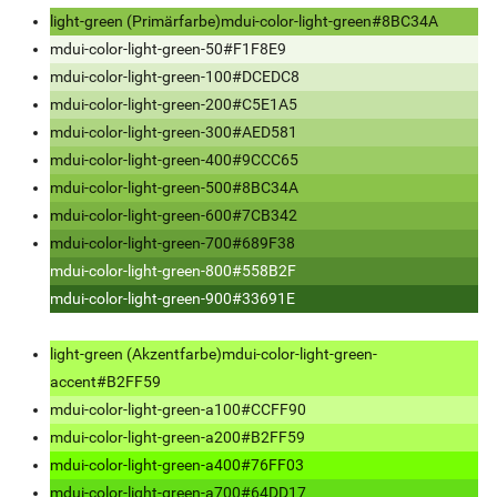
light-green (Primärfarbe)
mdui-color-light-green
#8BC34A
mdui-color-light-green-50
#F1F8E9
mdui-color-light-green-100
#DCEDC8
mdui-color-light-green-200
#C5E1A5
mdui-color-light-green-300
#AED581
mdui-color-light-green-400
#9CCC65
mdui-color-light-green-500
#8BC34A
mdui-color-light-green-600
#7CB342
mdui-color-light-green-700
#689F38
mdui-color-light-green-800
#558B2F
mdui-color-light-green-900
#33691E
light-green (Akzentfarbe)
mdui-color-light-green-
accent
#B2FF59
mdui-color-light-green-a100
#CCFF90
mdui-color-light-green-a200
#B2FF59
mdui-color-light-green-a400
#76FF03
mdui-color-light-green-a700
#64DD17