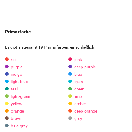
Primärfarbe
Es gibt insgesamt 19 Primärfarben, einschließlich:
red
pink
purple
deep-purple
indigo
blue
light-blue
cyan
teal
green
light-green
lime
yellow
amber
orange
deep-orange
brown
grey
blue-grey