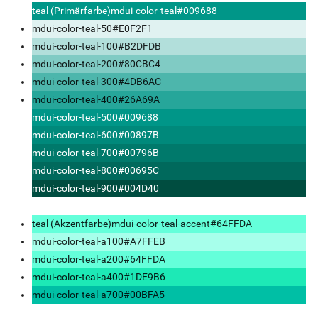
teal (Primärfarbe)
mdui-color-teal
#009688
mdui-color-teal-50
#E0F2F1
mdui-color-teal-100
#B2DFDB
mdui-color-teal-200
#80CBC4
mdui-color-teal-300
#4DB6AC
mdui-color-teal-400
#26A69A
mdui-color-teal-500
#009688
mdui-color-teal-600
#00897B
mdui-color-teal-700
#00796B
mdui-color-teal-800
#00695C
mdui-color-teal-900
#004D40
teal (Akzentfarbe)
mdui-color-teal-accent
#64FFDA
mdui-color-teal-a100
#A7FFEB
mdui-color-teal-a200
#64FFDA
mdui-color-teal-a400
#1DE9B6
mdui-color-teal-a700
#00BFA5