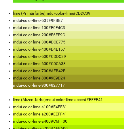
lime (Primärfarbe)
mdui-color-lime
#CDDC39
mdui-color-lime-50
#F9FBE7
mdui-color-lime-100
#F0F4C3
mdui-color-lime-200
#E6EE9C
mdui-color-lime-300
#DCE775
mdui-color-lime-400
#D4E157
mdui-color-lime-500
#CDDC39
mdui-color-lime-600
#C0CA33
mdui-color-lime-700
#AFB42B
mdui-color-lime-800
#9E9D24
mdui-color-lime-900
#827717
lime (Akzentfarbe)
mdui-color-lime-accent
#EEFF41
mdui-color-lime-a100
#F4FF81
mdui-color-lime-a200
#EEFF41
mdui-color-lime-a400
#C6FF00
mdui-color-lime-a700
#AEEA00