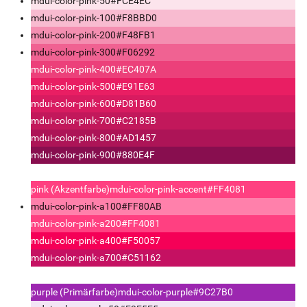
mdui-color-pink-50
#FCE4EC
mdui-color-pink-100
#F8BBD0
mdui-color-pink-200
#F48FB1
mdui-color-pink-300
#F06292
mdui-color-pink-400
#EC407A
mdui-color-pink-500
#E91E63
mdui-color-pink-600
#D81B60
mdui-color-pink-700
#C2185B
mdui-color-pink-800
#AD1457
mdui-color-pink-900
#880E4F
pink (Akzentfarbe)
mdui-color-pink-accent
#FF4081
mdui-color-pink-a100
#FF80AB
mdui-color-pink-a200
#FF4081
mdui-color-pink-a400
#F50057
mdui-color-pink-a700
#C51162
purple (Primärfarbe)
mdui-color-purple
#9C27B0