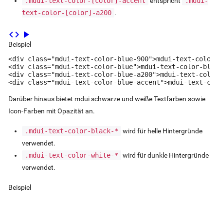
.mdui-text-color-
[color]
-accent
entspricht
.mdui-
text-color-
[color]
-a200
.
code
play_arrow
Beispiel
<div class="mdui-text-color-blue-900">mdui-text-color-
<div class="mdui-text-color-blue">mdui-text-color-blue
<div class="mdui-text-color-blue-a200">mdui-text-color
<div class="mdui-text-color-blue-accent">mdui-text-co
Darüber hinaus bietet mdui schwarze und weiße Textfarben sowie
Icon-Farben mit Opazität an.
.mdui-text-color-black-*
wird für helle Hintergründe
verwendet.
.mdui-text-color-white-*
wird für dunkle Hintergründe
verwendet.
Beispiel