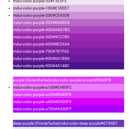
mdui-color-purple-50
#F3E5F5
mdui-color-purple-100
#E1BEE7
mdui-color-purple-200
#CE93D8
mdui-color-purple-300
#BA68C8
mdui-color-purple-400
#AB47BC
mdui-color-purple-500
#9C27B0
mdui-color-purple-600
#8E24AA
mdui-color-purple-700
#7B1FA2
mdui-color-purple-800
#6A1B9A
mdui-color-purple-900
#4A148C
purple (Akzentfarbe)
mdui-color-purple-accent
#E040FB
mdui-color-purple-a100
#EA80FC
mdui-color-purple-a200
#E040FB
mdui-color-purple-a400
#D500F9
mdui-color-purple-a700
#AA00FF
deep-purple (Primärfarbe)
mdui-color-deep-purple
#673AB7