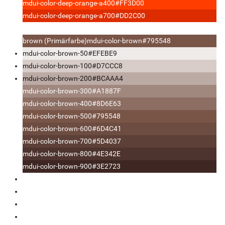
mdui-color-deep-orange-a400
#FF3D00
mdui-color-deep-orange-a700
#DD2C00
brown (Primärfarbe)
mdui-color-brown
#795548
mdui-color-brown-50
#EFEBE9
mdui-color-brown-100
#D7CCC8
mdui-color-brown-200
#BCAAA4
mdui-color-brown-300
#A1887F
mdui-color-brown-400
#8D6E63
mdui-color-brown-500
#795548
mdui-color-brown-600
#6D4C41
mdui-color-brown-700
#5D4037
mdui-color-brown-800
#4E342E
mdui-color-brown-900
#3E2723