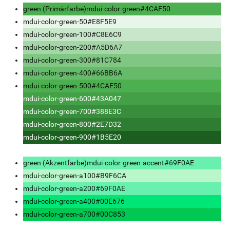
green (Primärfarbe)
mdui-color-green
#4CAF50
mdui-color-green-50
#E8F5E9
mdui-color-green-100
#C8E6C9
mdui-color-green-200
#A5D6A7
mdui-color-green-300
#81C784
mdui-color-green-400
#66BB6A
mdui-color-green-500
#4CAF50
mdui-color-green-600
#43A047
mdui-color-green-700
#388E3C
mdui-color-green-800
#2E7D32
mdui-color-green-900
#1B5E20
green (Akzentfarbe)
mdui-color-green-accent
#69F0AE
mdui-color-green-a100
#B9F6CA
mdui-color-green-a200
#69F0AE
mdui-color-green-a400
#00E676
mdui-color-green-a700
#00C853