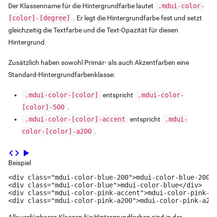
Der Klassenname für die Hintergrundfarbe lautet
.mdui-color-
[color]
-
[degree]
. Er legt die Hintergrundfarbe fest und setzt
gleichzeitig die Textfarbe und die Text-Opazität für diesen
Hintergrund.
Zusätzlich haben sowohl Primär- als auch Akzentfarben eine
Standard-Hintergrundfarbenklasse:
.mdui-color-
[color]
entspricht
.mdui-color-
[color]
-500
.
.mdui-color-
[color]
-accent
entspricht
.mdui-
color-
[color]
-a200
.
code
play_arrow
Beispiel
<div class="mdui-color-blue-200">mdui-color-blue-200</
<div class="mdui-color-blue">mdui-color-blue</div>

<div class="mdui-color-pink-accent">mdui-color-pink-ac
<div class="mdui-color-pink-a200">mdui-color-pink-a20
Alle verfügbaren Klassen für Hintergrundfarben sind in der