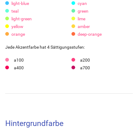
light-blue
cyan
teal
green
light-green
lime
yellow
amber
orange
deep-orange
Jede Akzentfarbe hat 4 Sättigungsstufen:
a100
a200
a400
a700
Hintergrundfarbe