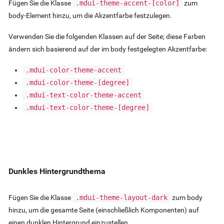
Fügen Sie die Klasse
.mdui-theme-accent-
[color]
zum
body-Element hinzu, um die Akzentfarbe festzulegen.
Verwenden Sie die folgenden Klassen auf der Seite; diese Farben
ändern sich basierend auf der im body festgelegten Akzentfarbe:
.mdui-color-theme-accent
.mdui-color-theme-
[degree]
.mdui-text-color-theme-accent
.mdui-text-color-theme-
[degree]
Dunkles Hintergrundthema
Fügen Sie die Klasse
.mdui-theme-layout-dark
zum body
hinzu, um die gesamte Seite (einschließlich Komponenten) auf
einen dunklen Hintergrund einzustellen.