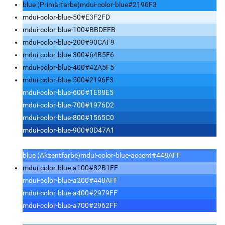
blue (Primärfarbe)
mdui-color-blue
#2196F3
mdui-color-blue-50
#E3F2FD
mdui-color-blue-100
#BBDEFB
mdui-color-blue-200
#90CAF9
mdui-color-blue-300
#64B5F6
mdui-color-blue-400
#42A5F5
mdui-color-blue-500
#2196F3
mdui-color-blue-600
#1E88E5
mdui-color-blue-700
#1976D2
mdui-color-blue-800
#1565C0
mdui-color-blue-900
#0D47A1
blue (Akzentfarbe)
mdui-color-blue-accent
#448AFF
mdui-color-blue-a100
#82B1FF
mdui-color-blue-a200
#448AFF
mdui-color-blue-a400
#2979FF
mdui-color-blue-a700
#2962FF