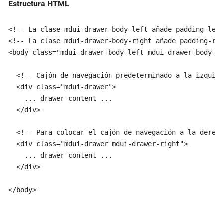
Estructura HTML
<!-- La clase mdui-drawer-body-left añade padding-left
<!-- La clase mdui-drawer-body-right añade padding-rig
<body class="mdui-drawer-body-left mdui-drawer-body-ri
  <!-- Cajón de navegación predeterminado a la izquier
  <div class="mdui-drawer">

    ... drawer content ...

  </div>

  <!-- Para colocar el cajón de navegación a la derech
  <div class="mdui-drawer mdui-drawer-right">

    ... drawer content ...

  </div>

</body>