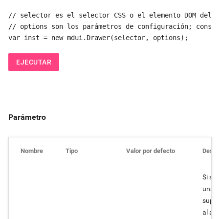
// selector es el selector CSS o el elemento DOM del c
// options son los parámetros de configuración; consul
var inst = new mdui.Drawer(selector, options);
EJECUTAR
Parámetro
Nombre
Tipo
Valor por defecto
Descr
Si se
una
super
al abr