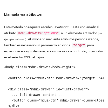
Llamada vía atributos
Este método no requiere escribir JavaScript. Basta con añadir el
atributo
mdui-drawer="
options
"
a un elemento activador
(por
. Al invocarlo mediante atributos personalizados,
ejemplo, un botón)
también es necesario un parámetro adicional
target
para
especificar el cajón de navegación que se va a controlar, cuyo valor
es el selector CSS del cajón.
<body class="mdui-drawer-body-right">

  <button class="mdui-btn" mdui-drawer="{target: '#lef
  <div class="mdui-drawer" id="left-drawer">

    ... left drawer content ...

    <button class="mdui-btn" mdui-drawer-close>close</
  </div>
