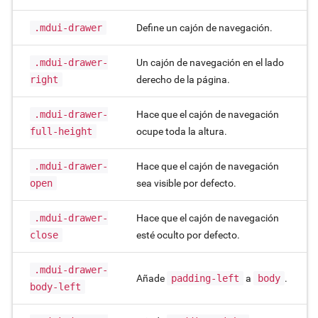
.mdui-drawer
Define un cajón de navegación.
.mdui-drawer-
Un cajón de navegación en el lado
right
derecho de la página.
.mdui-drawer-
Hace que el cajón de navegación
full-height
ocupe toda la altura.
.mdui-drawer-
Hace que el cajón de navegación
open
sea visible por defecto.
.mdui-drawer-
Hace que el cajón de navegación
close
esté oculto por defecto.
.mdui-drawer-
Añade
padding-left
a
body
.
body-left