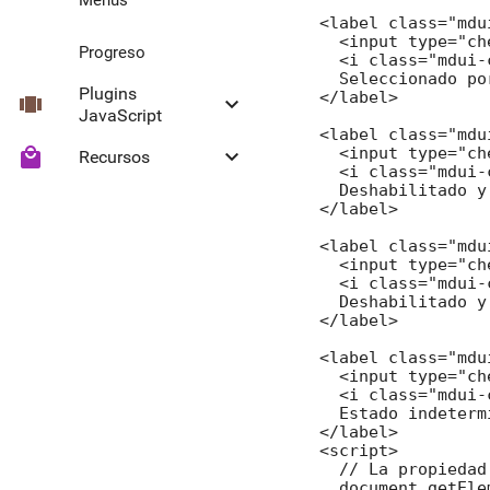
<label class="mdu
  <input type="ch
Progreso
  <i class="mdui-
  Seleccionado po
Plugins
</label>

view_carousel
keyboard_arrow_down
JavaScript
<label class="mdu
  <input type="ch
local_mall
keyboard_arrow_down
Recursos
Collapse
  <i class="mdui-
  Deshabilitado y
</label>

Headroom
Material Icons
<label class="mdu
  <input type="ch
  <i class="mdui-
  Deshabilitado y
</label>

<label class="mdu
  <input type="ch
  <i class="mdui-
  Estado indetermi
</label>

<script>

  // La propiedad
  document.getEle