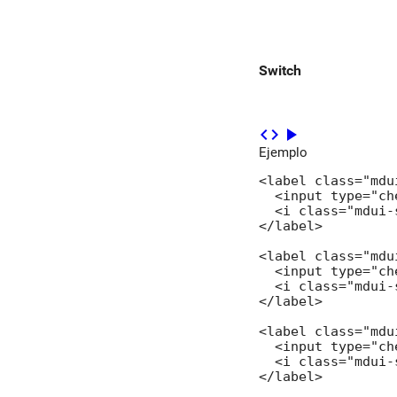
Switch
code
play_arrow
Ejemplo
<label class="mdu
  <input type="ch
  <i class="mdui-
</label>

<label class="mdu
  <input type="ch
  <i class="mdui-
</label>

<label class="mdu
  <input type="ch
  <i class="mdui-
</label>
