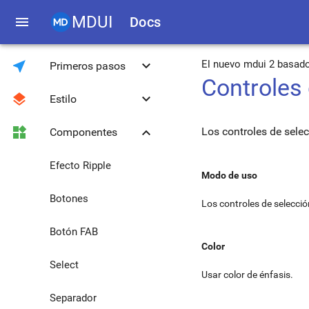
MDUI
menu
Docs
near_me
keyboard_arrow_down
El nuevo mdui 2 basad
Primeros pasos
Controles
layers
keyboard_arrow_down
Estilo
Introducción
widgets
keyboard_arrow_down
Los controles de sele
Componentes
Descarga
Color y Temas
Compatibilidad
Fuente Roboto
Efecto Ripple
Modo de uso
Librería JavaScript
Sistema Grid
Botones
Los controles de selecció
Métodos globales
Tipografía
Botón FAB
Color
Migración de 0.4.3 a
Iconos
Select
1.0.0
Usar color de énfasis.
Media
Separador