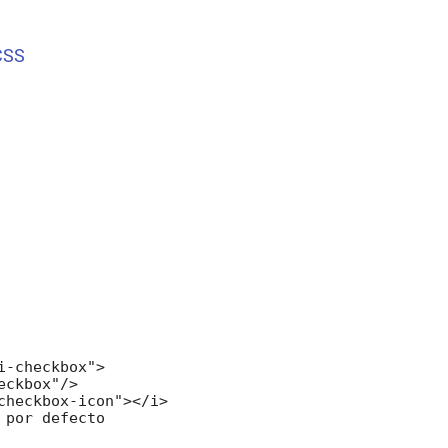
 CSS
i-checkbox">

eckbox"/>

checkbox-icon"></i>

 por defecto
