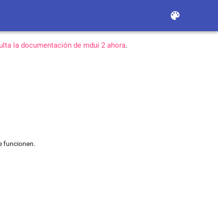
color_lens
lta la documentación de mdui 2 ahora
.
e funcionen.