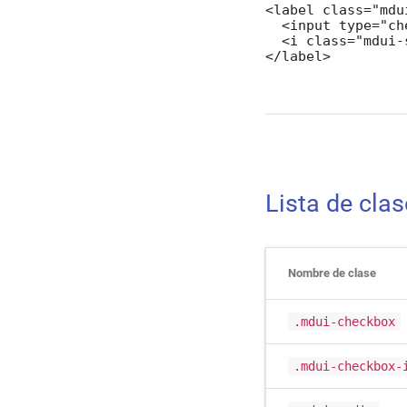
<label class="mdu
  <input type="ch
  <i class="mdui-
</label>
Lista de cla
Nombre de clase
.mdui-checkbox
.mdui-checkbox-