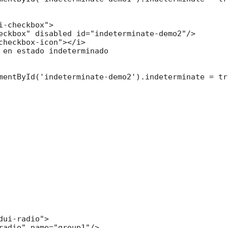
i-checkbox">

eckbox" disabled id="indeterminate-demo2"/>

checkbox-icon"></i>

 en estado indeterminado

mentById('indeterminate-demo2').indeterminate = tru
dui-radio">

radio" name="group1"/>
