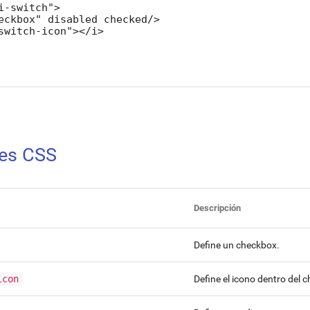
i-switch">

eckbox" disabled checked/>

switch-icon"></i>

ses CSS
Descripción
Define un checkbox.
icon
Define el icono dentro del 