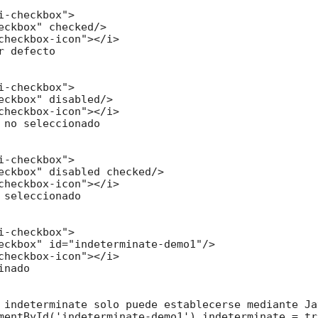
i-checkbox">

eckbox" checked/>

checkbox-icon"></i>

r defecto

i-checkbox">

eckbox" disabled/>

checkbox-icon"></i>

 no seleccionado

i-checkbox">

eckbox" disabled checked/>

checkbox-icon"></i>

 seleccionado

i-checkbox">

eckbox" id="indeterminate-demo1"/>

checkbox-icon"></i>

nado

 indeterminate solo puede establecerse mediante Ja
mentById('indeterminate-demo1').indeterminate = tru