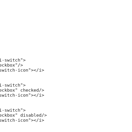
i-switch">

eckbox"/>

switch-icon"></i>

i-switch">

eckbox" checked/>

switch-icon"></i>

i-switch">

eckbox" disabled/>

switch-icon"></i>
