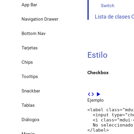
App Bar
Switch
Lista de clases
Navigation Drawer
Bottom Nav
Tarjetas
Estilo
Chips
Checkbox
Tooltips
Snackbar
code
play_arrow
Ejemplo
Tablas
<label class="mdu
  <input type="ch
Diálogos
  <i class="mdui-
  No seleccionado
</label>

Menús