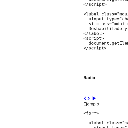
</script>

<label class="mdu
  <input type="ch
  <i class="mdui-
  Deshabilitado y
</label>

<script>

  document.getEle
</script>
Radio
code
play_arrow
Ejemplo
<form>

  <label class="m
    <input type="