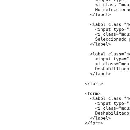
    <i class="mdu
    No selecciona
  </label>

  <label class="m
    <input type="
    <i class="mdu
    Seleccionado 
  </label>

  <label class="m
    <input type="
    <i class="mdu
    Deshabilitado
  </label>

</form>

<form>

  <label class="m
    <input type="
    <i class="mdu
    Deshabilitado
  </label>

</form>