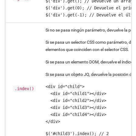
$('div').get(); // Devuelve un array 
$('div').get(0); // Devuelve el prime
$('div').get(-1); // Devuelve el últi
Si no se pasa ningún parámetro, devuelve la posi
Si se pasa un selector CSS como parámetro, devue
elementos que coinciden con el selector CSS.
Si se pasa un elemento DOM, devuelve el índice 
Si se pasa un objeto JQ, devuelve la posición de 
<div id="child">

.index()
  <div id="child1"></div>

  <div id="child2"></div>

  <div id="child3"></div>

  <div id="child4"></div>

</div>
$('#child3').index(); // 2
