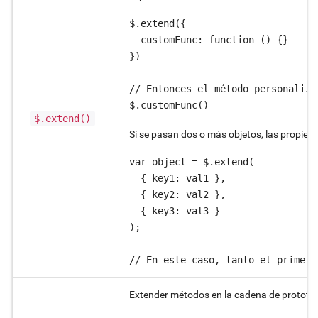
$.extend({

  customFunc: function () {}

})

// Entonces el método personaliza
$.extend()
Si se pasan dos o más objetos, las propieda
var object = $.extend(

  { key1: val1 },

  { key2: val2 },

  { key3: val3 }

);

// En este caso, tanto el primer 
Extender métodos en la cadena de prototip