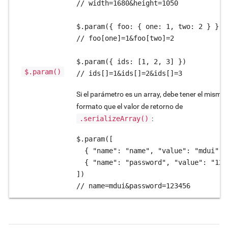
// width=1680&height=1050

$.param({ foo: { one: 1, two: 2 } })

// foo[one]=1&foo[two]=2

$.param({ ids: [1, 2, 3] })

$.param()
// ids[]=1&ids[]=2&ids[]=3
Si el parámetro es un array, debe tener el mismo
formato que el valor de retorno de
.serializeArray()
:
$.param([

  { "name": "name", "value": "mdui" },
  { "name": "password", "value": "1234
])

// name=mdui&password=123456