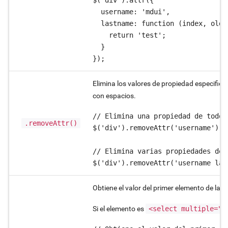
$('div').attr({

  username: 'mdui',

  lastname: function (index, oldAt
    return 'test';

  }

});
Elimina los valores de propiedad especific
con espacios.
// Elimina una propiedad de todos
.removeAttr()
$('div').removeAttr('username');

// Elimina varias propiedades de 
Obtiene el valor del primer elemento de la c
Si el elemento es
<select multiple="m