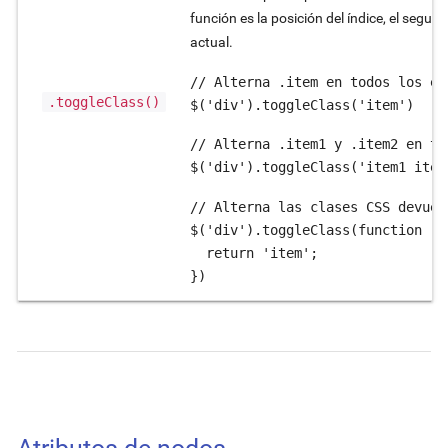
función es la posición del índice, el segu
actual.
// Alterna .item en todos los ele
.toggleClass()
$('div').toggleClass('item')
// Alterna .item1 y .item2 en to
$('div').toggleClass('item1 item
// Alterna las clases CSS devuel
$('div').toggleClass(function (i
  return 'item';

})