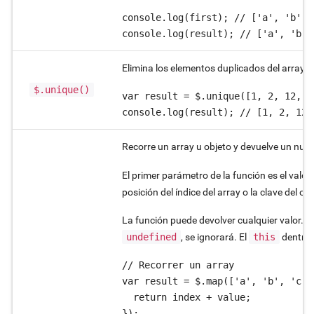
console.log(first); // ['a', 'b', 
console.log(result); // ['a', 'b',
Elimina los elementos duplicados del array.
$.unique()
var result = $.unique([1, 2, 12, 3
console.log(result); // [1, 2, 12,
Recorre un array u objeto y devuelve un nuev
El primer parámetro de la función es el valor 
posición del índice del array o la clave del obj
La función puede devolver cualquier valor. Si
undefined
, se ignorará. El
this
dentro 
// Recorrer un array

var result = $.map(['a', 'b', 'c']
  return index + value;

});
