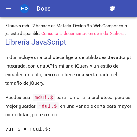
menu
Docs
color_lens
El nuevo mdui 2 basado en Material Design 3 y Web Components
ya está disponible.
Consulta la documentación de mdui 2 ahora
.
Librería JavaScript
mdui incluye una biblioteca ligera de utilidades JavaScript
integrada, con una API similar a jQuery y un estilo de
encadenamiento, pero solo tiene una sexta parte del
tamaño de jQuery.
Puedes usar
mdui.$
para llamar a la biblioteca, pero es
mejor guardar
mdui.$
en una variable corta para mayor
comodidad, por ejemplo:
var $ = mdui.$;