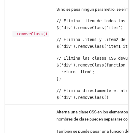
Si no se pasa ningún parámetro, se elimin
// Elimina .item de todos los ele
$('div').removeClass('item')
.removeClass()
// Elimina .item1 y .item2 de to
$('div').removeClass('item1 item
// Elimina las clases CSS devuel
$('div').removeClass(function (i
  return 'item';

})
// Elimina directamente el atribu
$('div').removeClass()
Alterna una clase CSS en los elementos de l
nombres de clase pueden separarse con e
También se puede pasar una función de ca