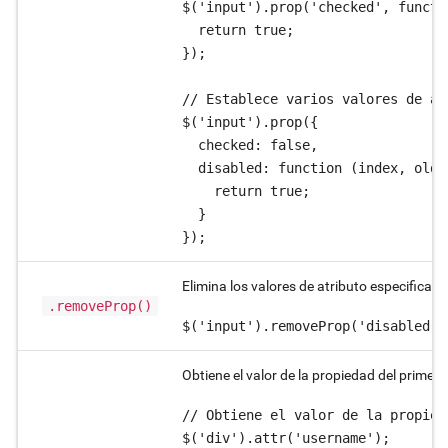
$('input').prop('checked', functi
  return true;

});

// Establece varios valores de at
$('input').prop({

  checked: false,

  disabled: function (index, oldPr
    return true;

  }

});
Elimina los valores de atributo especificad
.removeProp()
$('input').removeProp('disabled')
Obtiene el valor de la propiedad del primer 
// Obtiene el valor de la propied
$('div').attr('username');