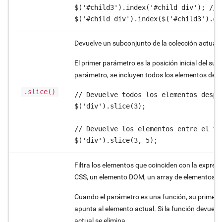
$('#child3').index('#child div'); // 2
$('#child div').index($('#child3').ge
Devuelve un subconjunto de la colección actual.
El primer parámetro es la posición inicial del sub
parámetro, se incluyen todos los elementos desde l
.slice()
// Devuelve todos los elementos despu
$('div').slice(3);

// Devuelve los elementos entre el te
$('div').slice(3, 5);
Filtra los elementos que coinciden con la expresi
CSS, un elemento DOM, un array de elementos D
Cuando el parámetro es una función, su primer pa
apunta al elemento actual. Si la función devuelv
actual se elimina.