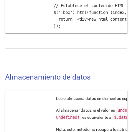
// Establece el contenido HTML de
$('.box').html(function (index, o
  return '<div>new html content</d
});
Almacenamiento de datos
Lee o almacena datos en elementos espec
Al almacenar datos, si el valor es
undefi
undefined)
es equivalente a
$.data(
Nota: este método no recupera los atribu