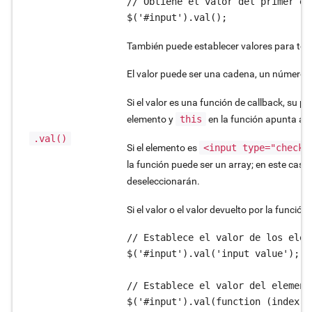
// Obtiene el valor del primer el
$('#input').val();
También puede establecer valores para todo
El valor puede ser una cadena, un número, 
Si el valor es una función de callback, su pr
elemento y
this
en la función apunta al 
.val()
Si el elemento es
<input type="checkb
la función puede ser un array; en este caso,
deseleccionarán.
Si el valor o el valor devuelto por la función
// Establece el valor de los elem
$('#input').val('input value');

// Establece el valor del element
$('#input').val(function (index, o