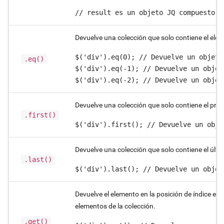
// result es un objeto JQ compuesto p
Devuelve una colección que solo contiene el elem
$('div').eq(0); // Devuelve un objeto
.eq()
$('div').eq(-1); // Devuelve un objet
$('div').eq(-2); // Devuelve un objet
Devuelve una colección que solo contiene el pri
.first()
$('div').first(); // Devuelve un obje
Devuelve una colección que solo contiene el últ
.last()
$('div').last(); // Devuelve un objet
Devuelve el elemento en la posición de índice es
elementos de la colección.
.get()