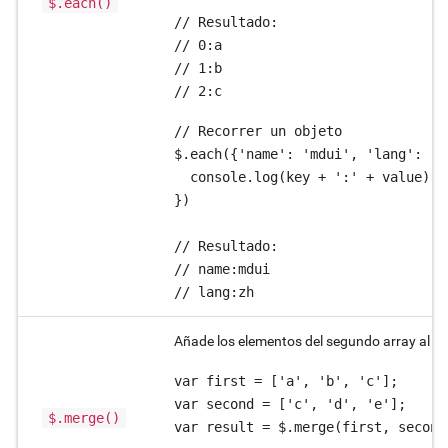
$.each()
// Resultado:

// 0:a

// 1:b

// 2:c
// Recorrer un objeto

$.each({'name': 'mdui', 'lang': 'z
  console.log(key + ':' + value);

})

// Resultado:

// name:mdui

// lang:zh
Añade los elementos del segundo array al pr
var first = ['a', 'b', 'c'];

var second = ['c', 'd', 'e'];

$.merge()
var result = $.merge(first, second)