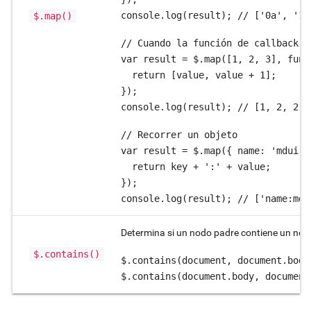
console.log(result); // ['0a', '1b
$.map()
// Cuando la función de callback d
var result = $.map([1, 2, 3], func
  return [value, value + 1];

});

console.log(result); // [1, 2, 2, 
// Recorrer un objeto

var result = $.map({ name: 'mdui',
  return key + ':' + value;

});

console.log(result); // ['name:mdu
Determina si un nodo padre contiene un nodo
$.contains()
$.contains(document, document.body)
$.contains(document.body, document