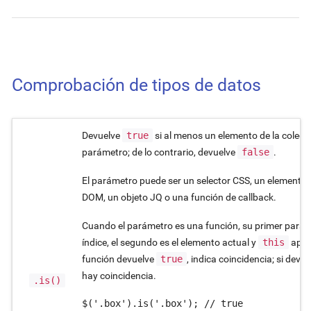
Comprobación de tipos de datos
Devuelve
true
si al menos un elemento de la colecci
parámetro; de lo contrario, devuelve
false
.
El parámetro puede ser un selector CSS, un elemento
DOM, un objeto JQ o una función de callback.
Cuando el parámetro es una función, su primer paráme
índice, el segundo es el elemento actual y
this
apunt
función devuelve
true
, indica coincidencia; si devu
hay coincidencia.
.is()
$('.box').is('.box'); // true
