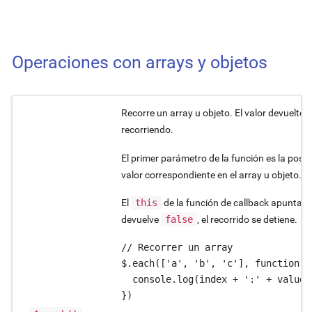
Operaciones con arrays y objetos
Recorre un array u objeto. El valor devuelto e
recorriendo.
El primer parámetro de la función es la posició
valor correspondiente en el array u objeto.
El
this
de la función de callback apunta al 
devuelve
false
, el recorrido se detiene.
// Recorrer un array

$.each(['a', 'b', 'c'], function (
  console.log(index + ':' + value);
})
