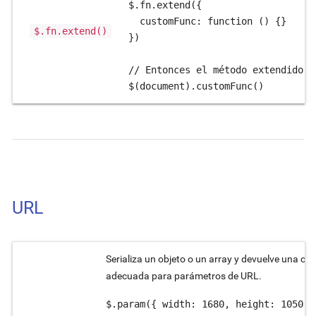
$.fn.extend({

  customFunc: function () {}

$.fn.extend()
})

// Entonces el método extendido s
$(document).customFunc()
URL
Serializa un objeto o un array y devuelve una ca
adecuada para parámetros de URL.
$.param({ width: 1680, height: 1050 })