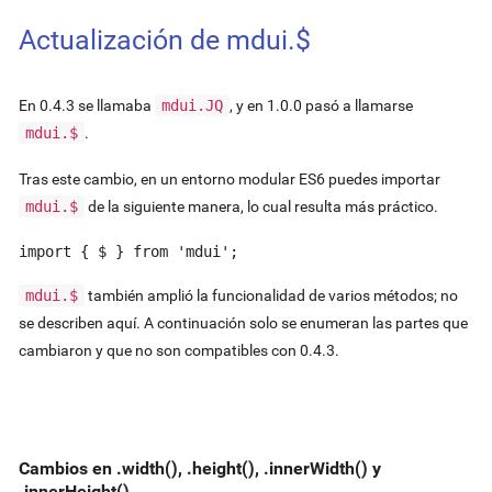
Actualización de mdui.$
En 0.4.3 se llamaba
mdui.JQ
, y en 1.0.0 pasó a llamarse
mdui.$
.
Tras este cambio, en un entorno modular ES6 puedes importar
mdui.$
de la siguiente manera, lo cual resulta más práctico.
import { $ } from 'mdui';
mdui.$
también amplió la funcionalidad de varios métodos; no
se describen aquí. A continuación solo se enumeran las partes que
cambiaron y que no son compatibles con 0.4.3.
Cambios en .width(), .height(), .innerWidth() y
.innerHeight()