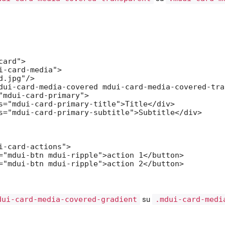
ard">

i-card-media">

.jpg"/>

dui-card-media-covered mdui-card-media-covered-tra
"mdui-card-primary">

s="mdui-card-primary-title">Title</div>

s="mdui-card-primary-subtitle">Subtitle</div>

i-card-actions">

="mdui-btn mdui-ripple">action 1</button>

="mdui-btn mdui-ripple">action 2</button>

dui-card-media-covered-gradient
su
.mdui-card-medi