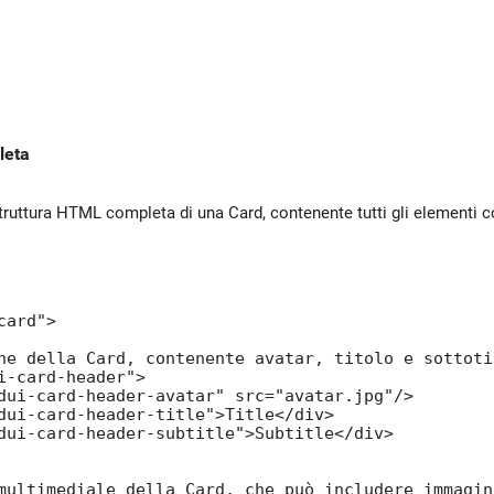
leta
ruttura HTML completa di una Card, contenente tutti gli elementi con 
ard">

ne della Card, contenente avatar, titolo e sottoti
i-card-header">

dui-card-header-avatar" src="avatar.jpg"/>

dui-card-header-title">Title</div>

dui-card-header-subtitle">Subtitle</div>

multimediale della Card, che può includere immagin