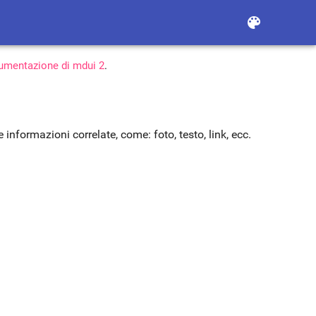
color_lens
cumentazione di mdui 2
.
informazioni correlate, come: foto, testo, link, ecc.