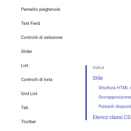
Classi ausiliarie
Pannello pieghevole
Ombre
Text Field
Controlli di selezione
Slider
List
Indice
Stile
Controlli di lista
Struttura HTML
Grid List
Sovrapposizione
Pulsanti dispost
Tab
Elenco classi C
Toolbar