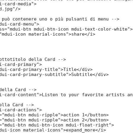
i-card-media">

.jpg"/>

 può contenere uno o più pulsanti di menu -->

dui-card-menu">

ss="mdui-btn mdui-btn-icon mdui-text-color-white">

"mdui-icon material-icons">share</i>

ottotitolo della Card -->

i-card-primary">

dui-card-primary-title">Title</div>

dui-card-primary-subtitle">Subtitle</div>

della Card -->

i-card-content">Listen to your favorite artists an
ella Card -->

i-card-actions">

="mdui-btn mdui-ripple">action 1</button>

="mdui-btn mdui-ripple">action 2</button>

="mdui-btn mdui-btn-icon mdui-float-right">

dui-icon material-icons">expand_more</i>
