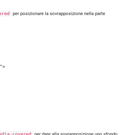
ered
per posizionare la sovrapposizione nella parte
>

edia-covered
per dare alla sovrapposizione uno sfondo