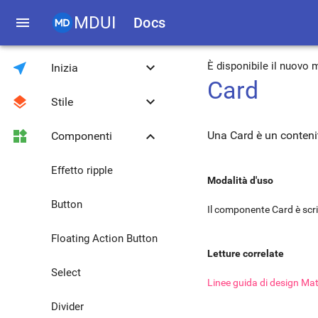
MDUI
menu
Docs
near_me
keyboard_arrow_down
È disponibile il nuovo
Inizia
Card
layers
keyboard_arrow_down
Stile
Introduzione
widgets
keyboard_arrow_down
Una Card è un contenit
Componenti
Download
Colori e temi
Compatibilità
Font Roboto
Effetto ripple
Modalità d'uso
Libreria JavaScript
Griglia di layout
Button
Il componente Card è scri
Metodi globali JS
Tipografia
Floating Action Button
Letture correlate
Migrazione da 0.4.3 a
Icone
Select
1.0.0
Linee guida di design Ma
Media
Divider