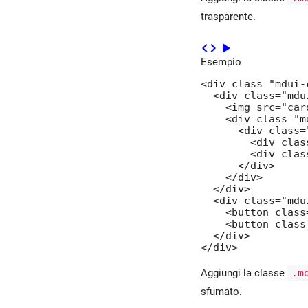
trasparente.
code
play_arrow
Esempio
<div class="mdui-c
  <div class="mdu
    <img src="card
    <div class="m
      <div class=
        <div clas
        <div clas
      </div>

    </div>

  </div>

  <div class="mdu
    <button class
    <button class
  </div>

</div>
Aggiungi la classe
.m
sfumato.