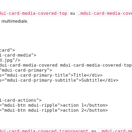
dui-card-media-covered-top
su
.mdui-card-media-cov
o multimediale.
ard">

i-card-media">

.jpg"/>

dui-card-media-covered mdui-card-media-covered-top"
"mdui-card-primary">

s="mdui-card-primary-title">Title</div>

s="mdui-card-primary-subtitle">Subtitle</div>

i-card-actions">

="mdui-btn mdui-ripple">action 1</button>

="mdui-btn mdui-ripple">action 2</button>

dui-card-media-covered-transparent
su
.mdui-card-m