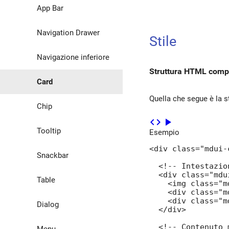
App Bar
Navigation Drawer
Stile
Navigazione inferiore
Struttura HTML comp
Card
Quella che segue è la st
Chip
code
play_arrow
Tooltip
Esempio
<div class="mdui-c
Snackbar
  <!-- Intestazio
  <div class="mdu
Table
    <img class="m
    <div class="m
    <div class="m
Dialog
  </div>

  <!-- Contenuto 
Menu