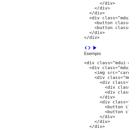
      </div>

    </div>

  </div>

  <div class="mdu
    <button class
    <button class
  </div>

</div>
code
play_arrow
Esempio
<div class="mdui-c
  <div class="mdu
    <img src="card
    <div class="m
      <div class=
        <div clas
        <div clas
      </div>

      <div class=
        <button c
        <button c
      </div>

    </div>

  </div>
