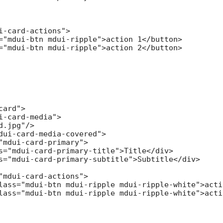
i-card-actions">

="mdui-btn mdui-ripple">action 1</button>

="mdui-btn mdui-ripple">action 2</button>

ard">

i-card-media">

.jpg"/>

dui-card-media-covered">

"mdui-card-primary">

s="mdui-card-primary-title">Title</div>

s="mdui-card-primary-subtitle">Subtitle</div>

"mdui-card-actions">

lass="mdui-btn mdui-ripple mdui-ripple-white">acti
lass="mdui-btn mdui-ripple mdui-ripple-white">acti