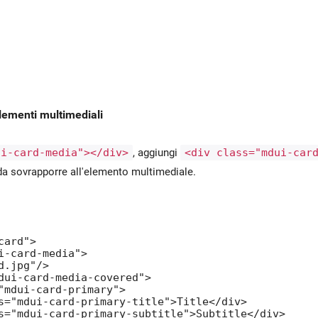
lementi multimediali
ui-card-media"></div>
, aggiungi
<div class="mdui-car
da sovrapporre all'elemento multimediale.
ard">

i-card-media">

.jpg"/>

dui-card-media-covered">

"mdui-card-primary">

s="mdui-card-primary-title">Title</div>

s="mdui-card-primary-subtitle">Subtitle</div>
