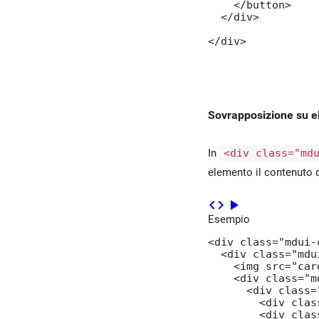
    </button>

  </div>

</div>
Sovrapposizione su e
In
<div class="md
elemento il contenuto 
code
play_arrow
Esempio
<div class="mdui-c
  <div class="mdu
    <img src="card
    <div class="m
      <div class=
        <div clas
        <div clas