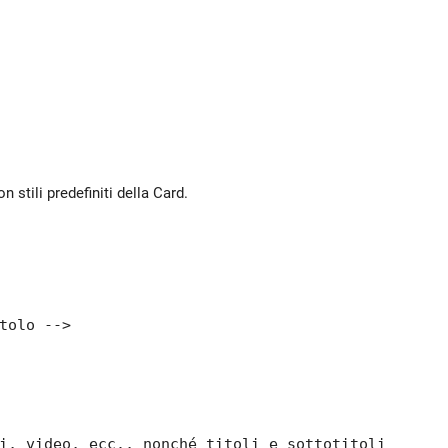
stili predefiniti della Card.
tolo -->

i, video, ecc., nonché titoli e sottotitoli -->
