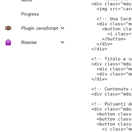
  <div class="mdu
    <img src="card
Progress
    <!-- Una Card
    <div class="m
view_carousel
keyboard_arrow_down
Plugin JavaScript
      <button cla
        <i class=
      </button>

local_mall
keyboard_arrow_down
Risorse
Collapse
    </div>

  </div>

Headroom
Icone Material
  <!-- Titolo e s
  <div class="mdu
    <div class="m
    <div class="m
  </div>

  <!-- Contenuto 
  <div class="mdu
  <!-- Pulsanti d
  <div class="mdu
    <button class
    <button class
    <button class
      <i class="m