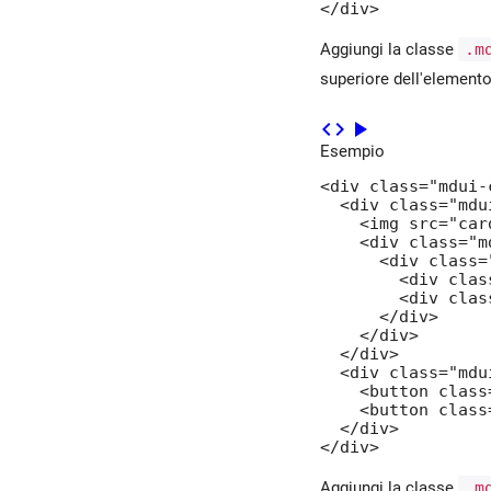
</div>
Aggiungi la classe
.m
superiore dell'element
code
play_arrow
Esempio
<div class="mdui-c
  <div class="mdu
    <img src="card
    <div class="m
      <div class=
        <div clas
        <div clas
      </div>

    </div>

  </div>

  <div class="mdu
    <button class
    <button class
  </div>

</div>
Aggiungi la classe
.m