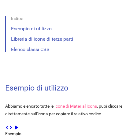
Indice
Esempio di utilizzo
Libreria di icone di terze parti
Elenco classi CSS
Esempio di utilizzo
Abbiamo elencato tutte le
Icone di Material Icons
, puoi cliccare
direttamente sull'icona per copiare il relativo codice.
code
play_arrow
Esempio