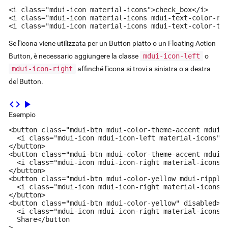
<i class="mdui-icon material-icons">check_box</i>

<i class="mdui-icon material-icons mdui-text-color-red
<i class="mdui-icon material-icons mdui-text-color-th
Se l'icona viene utilizzata per un Button piatto o un Floating Action
Button, è necessario aggiungere la classe
mdui-icon-left
o
mdui-icon-right
affinché l'icona si trovi a sinistra o a destra
del Button.
code
play_arrow
Esempio
<button class="mdui-btn mdui-color-theme-accent mdui-r
  <i class="mdui-icon mdui-icon-left material-icons">s
</button>

<button class="mdui-btn mdui-color-theme-accent mdui-r
  <i class="mdui-icon mdui-icon-right material-icons">
</button>

<button class="mdui-btn mdui-color-yellow mdui-ripple"
  <i class="mdui-icon mdui-icon-right material-icons">
</button>

<button class="mdui-btn mdui-color-yellow" disabled>

  <i class="mdui-icon mdui-icon-right material-icons">
  Share</button

>