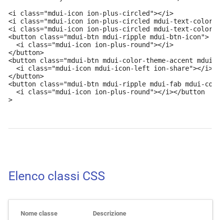
<i class="mdui-icon ion-plus-circled"></i>

<i class="mdui-icon ion-plus-circled mdui-text-color-r
<i class="mdui-icon ion-plus-circled mdui-text-color-t
<button class="mdui-btn mdui-ripple mdui-btn-icon">

  <i class="mdui-icon ion-plus-round"></i>

</button>

<button class="mdui-btn mdui-color-theme-accent mdui-r
  <i class="mdui-icon mdui-icon-left ion-share"></i> S
</button>

<button class="mdui-btn mdui-ripple mdui-fab mdui-colo
  <i class="mdui-icon ion-plus-round"></i></button

>
Elenco classi CSS
Nome classe
Descrizione