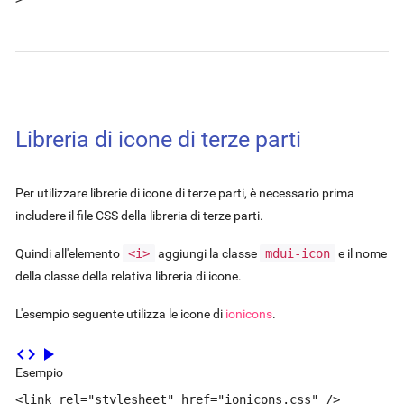
Libreria di icone di terze parti
Per utilizzare librerie di icone di terze parti, è necessario prima
includere il file CSS della libreria di terze parti.
Quindi all'elemento
<i>
aggiungi la classe
mdui-icon
e il nome
della classe della relativa libreria di icone.
L'esempio seguente utilizza le icone di
ionicons
.
code
play_arrow
Esempio
<link rel="stylesheet" href="ionicons.css" />
