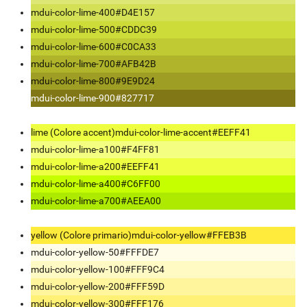
mdui-color-lime-400
#D4E157
mdui-color-lime-500
#CDDC39
mdui-color-lime-600
#C0CA33
mdui-color-lime-700
#AFB42B
mdui-color-lime-800
#9E9D24
mdui-color-lime-900
#827717
lime (Colore accent)
mdui-color-lime-accent
#EEFF41
mdui-color-lime-a100
#F4FF81
mdui-color-lime-a200
#EEFF41
mdui-color-lime-a400
#C6FF00
mdui-color-lime-a700
#AEEA00
yellow (Colore primario)
mdui-color-yellow
#FFEB3B
mdui-color-yellow-50
#FFFDE7
mdui-color-yellow-100
#FFF9C4
mdui-color-yellow-200
#FFF59D
mdui-color-yellow-300
#FFF176