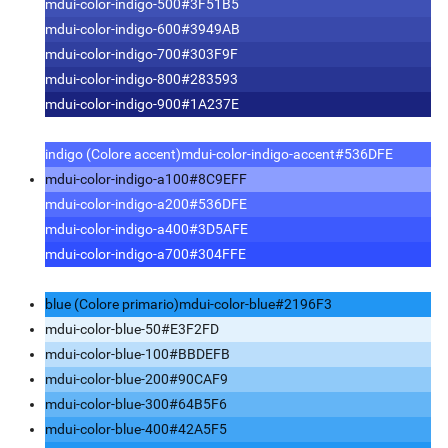
mdui-color-indigo-500
#3F51B5
mdui-color-indigo-600
#3949AB
mdui-color-indigo-700
#303F9F
mdui-color-indigo-800
#283593
mdui-color-indigo-900
#1A237E
indigo (Colore accent)
mdui-color-indigo-accent
#536DFE
mdui-color-indigo-a100
#8C9EFF
mdui-color-indigo-a200
#536DFE
mdui-color-indigo-a400
#3D5AFE
mdui-color-indigo-a700
#304FFE
blue (Colore primario)
mdui-color-blue
#2196F3
mdui-color-blue-50
#E3F2FD
mdui-color-blue-100
#BBDEFB
mdui-color-blue-200
#90CAF9
mdui-color-blue-300
#64B5F6
mdui-color-blue-400
#42A5F5