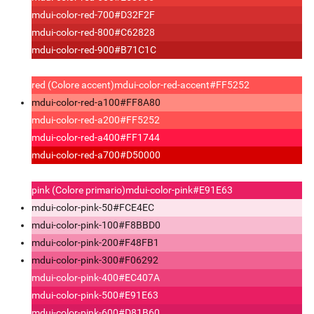
mdui-color-red-700
#D32F2F
mdui-color-red-800
#C62828
mdui-color-red-900
#B71C1C
red (Colore accent)
mdui-color-red-accent
#FF5252
mdui-color-red-a100
#FF8A80
mdui-color-red-a200
#FF5252
mdui-color-red-a400
#FF1744
mdui-color-red-a700
#D50000
pink (Colore primario)
mdui-color-pink
#E91E63
mdui-color-pink-50
#FCE4EC
mdui-color-pink-100
#F8BBD0
mdui-color-pink-200
#F48FB1
mdui-color-pink-300
#F06292
mdui-color-pink-400
#EC407A
mdui-color-pink-500
#E91E63
mdui-color-pink-600
#D81B60