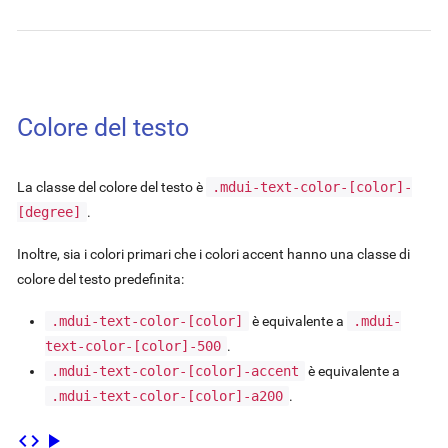
Colore del testo
La classe del colore del testo è
.mdui-text-color-
[color]
-
[degree]
.
Inoltre, sia i colori primari che i colori accent hanno una classe di
colore del testo predefinita:
.mdui-text-color-
[color]
è equivalente a
.mdui-
text-color-
[color]
-500
.
.mdui-text-color-
[color]
-accent
è equivalente a
.mdui-text-color-
[color]
-a200
.
code
play_arrow