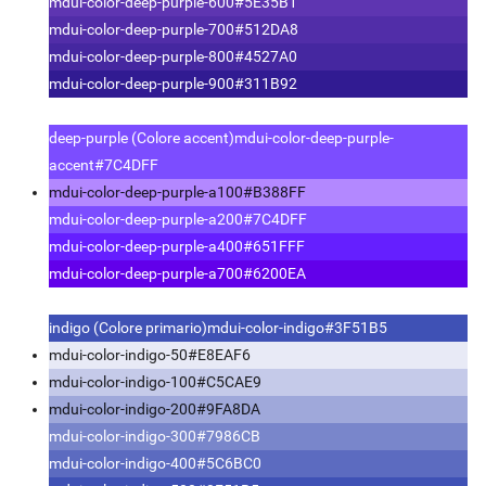
mdui-color-deep-purple-600
#5E35B1
mdui-color-deep-purple-700
#512DA8
mdui-color-deep-purple-800
#4527A0
mdui-color-deep-purple-900
#311B92
deep-purple (Colore accent)
mdui-color-deep-purple-
accent
#7C4DFF
mdui-color-deep-purple-a100
#B388FF
mdui-color-deep-purple-a200
#7C4DFF
mdui-color-deep-purple-a400
#651FFF
mdui-color-deep-purple-a700
#6200EA
indigo (Colore primario)
mdui-color-indigo
#3F51B5
mdui-color-indigo-50
#E8EAF6
mdui-color-indigo-100
#C5CAE9
mdui-color-indigo-200
#9FA8DA
mdui-color-indigo-300
#7986CB
mdui-color-indigo-400
#5C6BC0