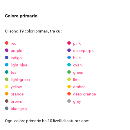
Colore primario
Ci sono 19 colori primari, tra cui:
red
pink
purple
deep-purple
indigo
blue
light-blue
cyan
teal
green
light-green
lime
yellow
amber
orange
deep-orange
brown
grey
blue-grey
Ogni colore primario ha 10 livelli di saturazione: