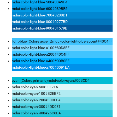
mdui-color-light-blue-500
#03A9F4
mdui-color-light-blue-600
#039BE5
mdui-color-light-blue-700
#0288D1
mdui-color-light-blue-800
#0277BD
mdui-color-light-blue-900
#01579B
light-blue (Colore accent)
mdui-color-light-blue-accent
#40C4FF
mdui-color-light-blue-a100
#80D8FF
mdui-color-light-blue-a200
#40C4FF
mdui-color-light-blue-a400
#00B0FF
mdui-color-light-blue-a700
#0091EA
cyan (Colore primario)
mdui-color-cyan
#00BCD4
mdui-color-cyan-50
#E0F7FA
mdui-color-cyan-100
#B2EBF2
mdui-color-cyan-200
#80DEEA
mdui-color-cyan-300
#4DD0E1
mdui-color-cyan-400
#26C6DA