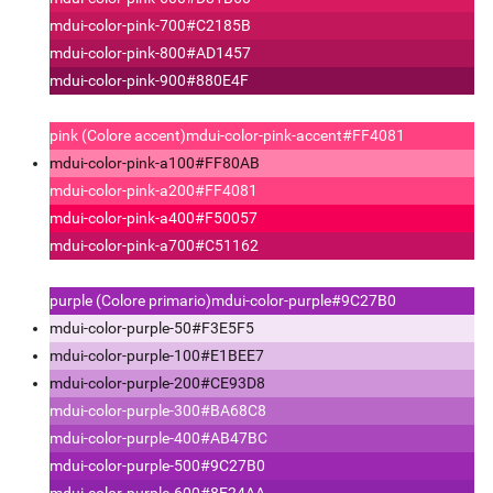
mdui-color-pink-700
#C2185B
mdui-color-pink-800
#AD1457
mdui-color-pink-900
#880E4F
pink (Colore accent)
mdui-color-pink-accent
#FF4081
mdui-color-pink-a100
#FF80AB
mdui-color-pink-a200
#FF4081
mdui-color-pink-a400
#F50057
mdui-color-pink-a700
#C51162
purple (Colore primario)
mdui-color-purple
#9C27B0
mdui-color-purple-50
#F3E5F5
mdui-color-purple-100
#E1BEE7
mdui-color-purple-200
#CE93D8
mdui-color-purple-300
#BA68C8
mdui-color-purple-400
#AB47BC
mdui-color-purple-500
#9C27B0
mdui-color-purple-600
#8E24AA