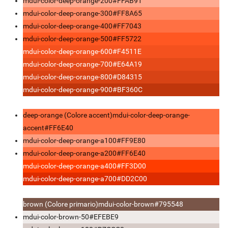
mdui-color-deep-orange-200
#FFAB91
mdui-color-deep-orange-300
#FF8A65
mdui-color-deep-orange-400
#FF7043
mdui-color-deep-orange-500
#FF5722
mdui-color-deep-orange-600
#F4511E
mdui-color-deep-orange-700
#E64A19
mdui-color-deep-orange-800
#D84315
mdui-color-deep-orange-900
#BF360C
deep-orange (Colore accent)
mdui-color-deep-orange-
accent
#FF6E40
mdui-color-deep-orange-a100
#FF9E80
mdui-color-deep-orange-a200
#FF6E40
mdui-color-deep-orange-a400
#FF3D00
mdui-color-deep-orange-a700
#DD2C00
brown (Colore primario)
mdui-color-brown
#795548
mdui-color-brown-50
#EFEBE9