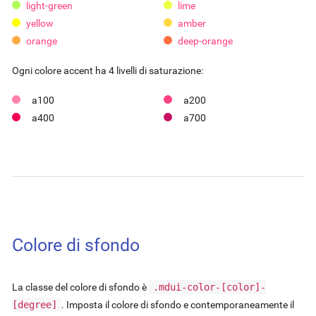
light-green
lime
yellow
amber
orange
deep-orange
Ogni colore accent ha 4 livelli di saturazione:
a100
a200
a400
a700
Colore di sfondo
La classe del colore di sfondo è
.mdui-color-
[color]
-
[degree]
. Imposta il colore di sfondo e contemporaneamente il