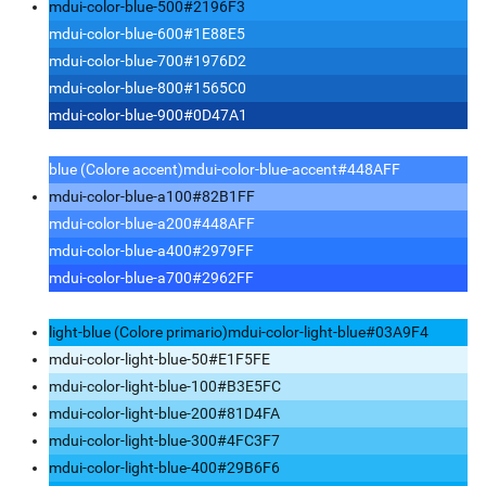
mdui-color-blue-500
#2196F3
mdui-color-blue-600
#1E88E5
mdui-color-blue-700
#1976D2
mdui-color-blue-800
#1565C0
mdui-color-blue-900
#0D47A1
blue (Colore accent)
mdui-color-blue-accent
#448AFF
mdui-color-blue-a100
#82B1FF
mdui-color-blue-a200
#448AFF
mdui-color-blue-a400
#2979FF
mdui-color-blue-a700
#2962FF
light-blue (Colore primario)
mdui-color-light-blue
#03A9F4
mdui-color-light-blue-50
#E1F5FE
mdui-color-light-blue-100
#B3E5FC
mdui-color-light-blue-200
#81D4FA
mdui-color-light-blue-300
#4FC3F7
mdui-color-light-blue-400
#29B6F6