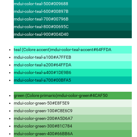
mdui-color-teal-500
#009688
mdui-color-teal-600
#00897B
mdui-color-teal-700
#00796B
mdui-color-teal-800
#00695C
mdui-color-teal-900
#004D40
teal (Colore accent)
mdui-color-teal-accent
#64FFDA
mdui-color-teal-a100
#A7FFEB
mdui-color-teal-a200
#64FFDA
mdui-color-teal-a400
#1DE9B6
mdui-color-teal-a700
#00BFA5
green (Colore primario)
mdui-color-green
#4CAF50
mdui-color-green-50
#E8F5E9
mdui-color-green-100
#C8E6C9
mdui-color-green-200
#A5D6A7
mdui-color-green-300
#81C784
mdui-color-green-400
#66BB6A