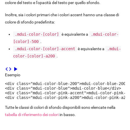
colore del testo e l'opacità del testo per quello sfondo.
Inoltre, sia i colori primari che i colori accent hanno una classe di
colore di sfondo predefinita:
.mdui-color-
[color]
è equivalente a
.mdui-color-
[color]
-500
.
.mdui-color-
[color]
-accent
è equivalente a
.mdui-
color-
[color]
-a200
.
code
play_arrow
Esempio
<div class="mdui-color-blue-200">mdui-color-blue-200</
<div class="mdui-color-blue">mdui-color-blue</div>

<div class="mdui-color-pink-accent">mdui-color-pink-ac
<div class="mdui-color-pink-a200">mdui-color-pink-a20
Tutte le classi di colori di sfondo disponibili sono elencate nella
tabella di riferimento dei colori
in basso.