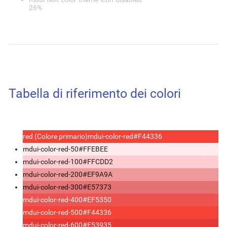
26%
Tabella di riferimento dei colori
red (Colore primario)
mdui-color-red
#F44336
mdui-color-red-50
#FFEBEE
mdui-color-red-100
#FFCDD2
mdui-color-red-200
#EF9A9A
mdui-color-red-300
#E57373
mdui-color-red-400
#EF5350
mdui-color-red-500
#F44336
mdui-color-red-600
#E53935