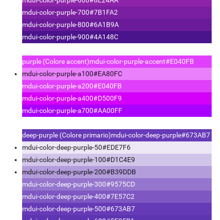
mdui-color-purple-700
#7B1FA2
mdui-color-purple-800
#6A1B9A
mdui-color-purple-900
#4A148C
purple (Colore accent)
mdui-color-purple-accent
#E040FB
mdui-color-purple-a100
#EA80FC
mdui-color-purple-a200
#E040FB
mdui-color-purple-a400
#D500F9
mdui-color-purple-a700
#AA00FF
deep-purple (Colore primario)
mdui-color-deep-purple
#673AB7
mdui-color-deep-purple-50
#EDE7F6
mdui-color-deep-purple-100
#D1C4E9
mdui-color-deep-purple-200
#B39DDB
mdui-color-deep-purple-300
#9575CD
mdui-color-deep-purple-400
#7E57C2
mdui-color-deep-purple-500
#673AB7