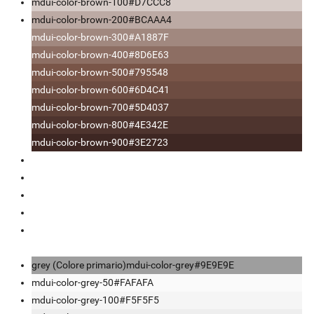
mdui-color-brown-100
#D7CCC8
mdui-color-brown-200
#BCAAA4
mdui-color-brown-300
#A1887F
mdui-color-brown-400
#8D6E63
mdui-color-brown-500
#795548
mdui-color-brown-600
#6D4C41
mdui-color-brown-700
#5D4037
mdui-color-brown-800
#4E342E
mdui-color-brown-900
#3E2723
grey (Colore primario)
mdui-color-grey
#9E9E9E
mdui-color-grey-50
#FAFAFA
mdui-color-grey-100
#F5F5F5