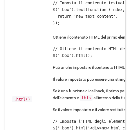
// Imposta il contenuto testuale 
$('.box').text(function (index, o
  return 'new text content';

});
Ottiene il contenuto HTML del primo element
// Ottiene il contenuto HTML del 
$('.box').html();
Può anche impostare il contenuto HTML di tut
Il valore impostato può essere una string
Se è una funzione di callback, il primo para
dell'elemento e
this
all'interno della fun
.html()
Se il valore impostato o il valore restituito 
// Imposta l'HTML degli elementi s
$('.box').html('<div>new html con