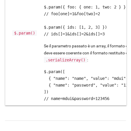
$.param({ foo: { one: 1, two: 2 } })

// foo[one]=1&foo[two]=2

$.param({ ids: [1, 2, 3] })

$.param()
// ids[]=1&ids[]=2&ids[]=3
Se il parametro passato è un array, il formato del
deve essere coerente con il formato restituito da
.serializeArray()
:
$.param([

  { "name": "name", "value": "mdui" },
  { "name": "password", "value": "1234
])

// name=mdui&password=123456