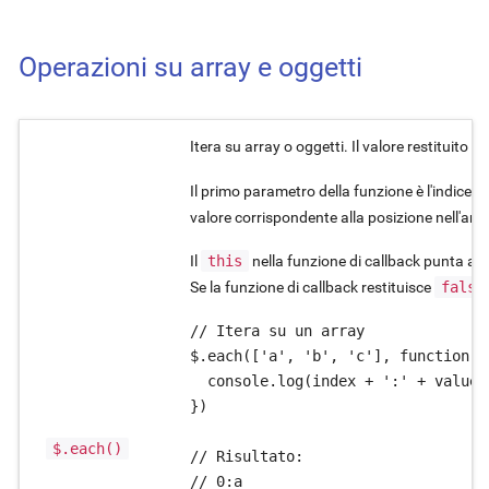
Operazioni su array e oggetti
Itera su array o oggetti. Il valore restituito è
Il primo parametro della funzione è l'indice de
valore corrispondente alla posizione nell'arra
Il
this
nella funzione di callback punta al v
Se la funzione di callback restituisce
false
// Itera su un array

$.each(['a', 'b', 'c'], function (
  console.log(index + ':' + value);
})

$.each()
// Risultato:

// 0:a
