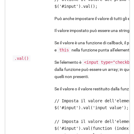
$('#input').val();
Può anche impostare il valore di tutti gli ele
Il valore impostato può essere una stringa,
Se il valore è una funzione di callback, il pr
e
this
nella funzione punta all'elemento 
.val()
Se l'elemento è
<input type="checkbo
dalla funzione può essere un array; in questo
quelli non presenti.
Se il valore o il valore restituito dalla funzio
// Imposta il valore dell'element
$('#input').val('input value');

// Imposta il valore dell'element
$('#input').val(function (index, o