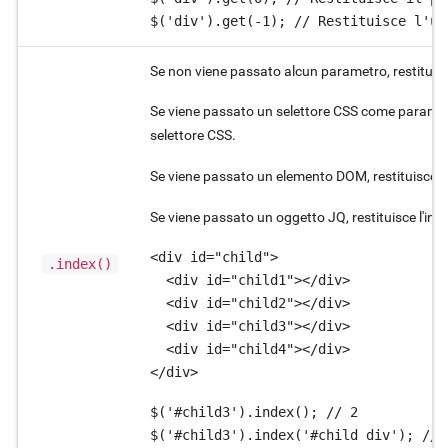
$('div').get(-1); // Restituisce l'ul
Se non viene passato alcun parametro, restituisce 
Se viene passato un selettore CSS come parametro,
selettore CSS.
Se viene passato un elemento DOM, restituisce l'i
Se viene passato un oggetto JQ, restituisce l'indi
<div id="child">

.index()
  <div id="child1"></div>

  <div id="child2"></div>

  <div id="child3"></div>

  <div id="child4"></div>

</div>
$('#child3').index(); // 2

$('#child3').index('#child div'); // 2