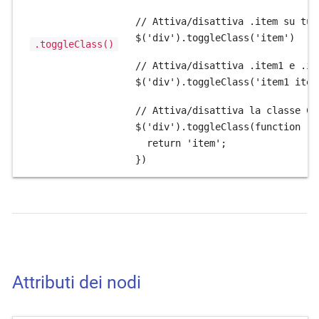
// Attiva/disattiva .item su tut
$('div').toggleClass('item')
.toggleClass()
// Attiva/disattiva .item1 e .it
$('div').toggleClass('item1 item
// Attiva/disattiva la classe CS
$('div').toggleClass(function (i
  return 'item';

})
Attributi dei nodi