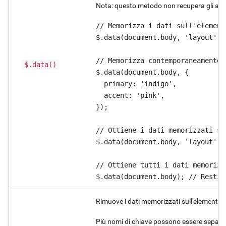
Nota: questo metodo non recupera gli attr
// Memorizza i dati sull'element
$.data(document.body, 'layout', 
// Memorizza contemporaneamente 
$.data()
$.data(document.body, {

  primary: 'indigo',

  accent: 'pink',

});

// Ottiene i dati memorizzati su
$.data(document.body, 'layout');
// Ottiene tutti i dati memorizz
$.data(document.body); // Restit
Rimuove i dati memorizzati sull'elemento s
Più nomi di chiave possono essere separati