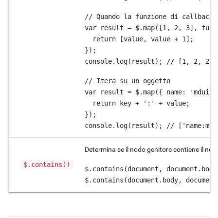
// Quando la funzione di callback 
var result = $.map([1, 2, 3], func
  return [value, value + 1];

});

console.log(result); // [1, 2, 2, 
// Itera su un oggetto

var result = $.map({ name: 'mdui',
  return key + ':' + value;

});

console.log(result); // ['name:mdu
Determina se il nodo genitore contiene il nodo
$.contains()
$.contains(document, document.body)
$.contains(document.body, document