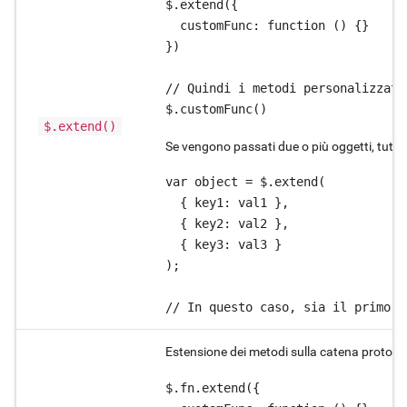
$.extend({

  customFunc: function () {}

})

// Quindi i metodi personalizzati
$.extend()
Se vengono passati due o più oggetti, tutte 
var object = $.extend(

  { key1: val1 },

  { key2: val2 },

  { key3: val3 }

);

// In questo caso, sia il primo o
Estensione dei metodi sulla catena prototip
$.fn.extend({
