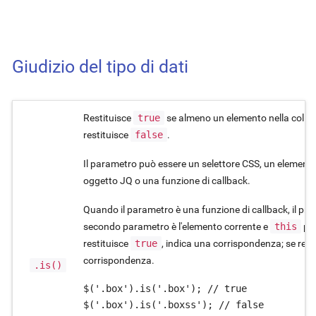
Giudizio del tipo di dati
Restituisce
true
se almeno un elemento nella collez
restituisce
false
.
Il parametro può essere un selettore CSS, un element
oggetto JQ o una funzione di callback.
Quando il parametro è una funzione di callback, il primo
secondo parametro è l'elemento corrente e
this
pun
restituisce
true
, indica una corrispondenza; se rest
corrispondenza.
.is()
$('.box').is('.box'); // true

$('.box').is('.boxss'); // false
