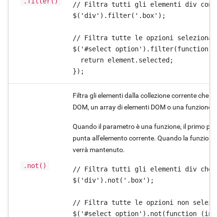
.filter()
// Filtra tutti gli elementi div conte
$('div').filter('.box');

// Filtra tutte le opzioni selezionate
$('#select option').filter(function (
  return element.selected;

});
Filtra gli elementi dalla collezione corrente che
DOM, un array di elementi DOM o una funzione di
Quando il parametro è una funzione, il primo para
punta all'elemento corrente. Quando la funzione 
verrà mantenuto.
.not()
// Filtra tutti gli elementi div che 
$('div').not('.box');

// Filtra tutte le opzioni non selezio
$('#select option').not(function (ind