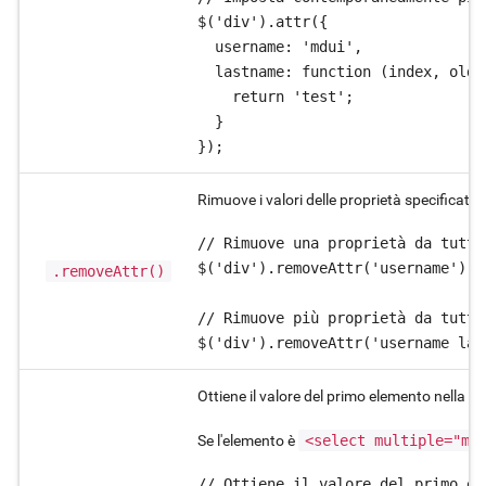
$('div').attr({

  username: 'mdui',

  lastname: function (index, oldAt
    return 'test';

  }

});
Rimuove i valori delle proprietà specificati 
// Rimuove una proprietà da tutti
$('div').removeAttr('username');

.removeAttr()
// Rimuove più proprietà da tutti
Ottiene il valore del primo elemento nella co
Se l'elemento è
<select multiple="mu
// Ottiene il valore del primo el