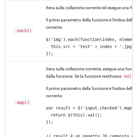
Itera sulla collezione corrente ed esegue una fun
Il primo parametro della funzione è l'indice dell'
corrente.
.each()
$('img').each(function(index, element)
  this.src = 'test' + index + '.jpg';

});
Itera sulla collezione corrente, esegue una funzio
dalla funzione. Se la funzione restituisce
null
Il primo parametro della funzione è l'indice dell'
corrente.
.map()
var result = $('input.checked').map(f
  return $(this).val();

});

// result è un oggetto JQ composto da