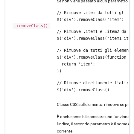
Se non viene passato alcun parametro, l'a
// Rimuove .item da tutti gli ele
$('div').removeClass('item')
.removeClass()
// Rimuove .item1 e .item2 da tu
$('div').removeClass('item1 item
// Rimuove da tutti gli elementi
$('div').removeClass(function (i
  return 'item';

})
// Rimuove direttamente l'attribu
$('div').removeClass()
Classe CSS sull'elemento: rimuove se pres
È anche possibile passare una funzione di 
l'indice, il secondo parametro è il nome de
corrente.