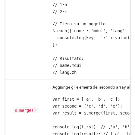
// 1:b

// 2:c
// Itera su un oggetto

$.each({'name': 'mdui', 'lang': 'z
  console.log(key + ':' + value);

})

// Risultato:

// name:mdui

// lang:zh
Aggiunge gli elementi del secondo array al pri
var first = ['a', 'b', 'c'];

var second = ['c', 'd', 'e'];

$.merge()
var result = $.merge(first, second)
console.log(first); // ['a', 'b', 
console.log(result); // ['a', 'b',