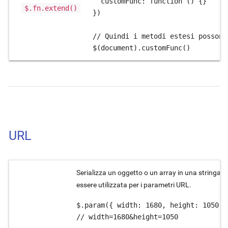
  customFunc: function () {}

$.fn.extend()
})

// Quindi i metodi estesi possono
$(document).customFunc()
URL
Serializza un oggetto o un array in una stringa 
essere utilizzata per i parametri URL.
$.param({ width: 1680, height: 1050 })
// width=1680&height=1050
