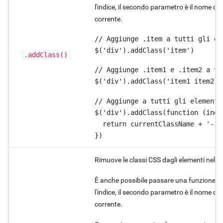
l'indice, il secondo parametro è il nome de
corrente.
// Aggiunge .item a tutti gli ele
$('div').addClass('item')
.addClass()
// Aggiunge .item1 e .item2 a tu
$('div').addClass('item1 item2')
// Aggiunge a tutti gli elementi
$('div').addClass(function (inde
  return currentClassName + '-' +
})
Rimuove le classi CSS dagli elementi nella
È anche possibile passare una funzione di 
l'indice, il secondo parametro è il nome de
corrente.