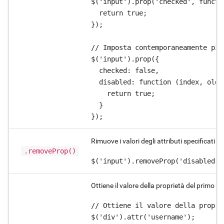
$('input').prop('checked', functi
  return true;

});

// Imposta contemporaneamente più
$('input').prop({

  checked: false,

  disabled: function (index, oldPr
    return true;

  }

});
Rimuove i valori degli attributi specificati da
.removeProp()
$('input').removeProp('disabled')
Ottiene il valore della proprietà del primo e
// Ottiene il valore della propri
$('div').attr('username');