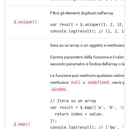
Filtra gli elementi duplicati nell'array.
$.unique()
var result = $.unique([1, 2, 12, 3
console.log(result); // [1, 2, 12,
Itera su un array o un oggetto e restituisce u
Il primo parametro della funzione è il valore c
secondo parametro è l'indice dell'array o la c
La funzione può restituire qualsiasi valore. S
restituisce
null
o
undefined
, verrà ign
window
.
// Itera su un array

var result = $.map(['a', 'b', 'c']
  return index + value;

});

$.map()
console.log(result); // ['0a', '1b