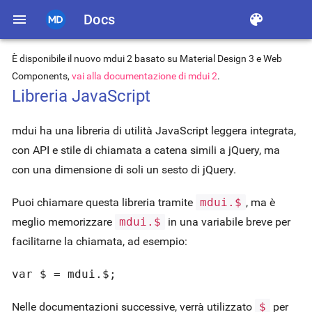
menu
Docs
color_lens
È disponibile il nuovo mdui 2 basato su Material Design 3 e Web
Components,
vai alla documentazione di mdui 2
.
Libreria JavaScript
mdui ha una libreria di utilità JavaScript leggera integrata,
con API e stile di chiamata a catena simili a jQuery, ma
con una dimensione di soli un sesto di jQuery.
Puoi chiamare questa libreria tramite
mdui.$
, ma è
meglio memorizzare
mdui.$
in una variabile breve per
facilitarne la chiamata, ad esempio:
var $ = mdui.$;
Nelle documentazioni successive, verrà utilizzato
$
per