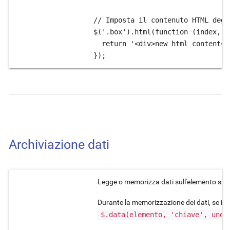
// Imposta il contenuto HTML degl
$('.box').html(function (index, o
  return '<div>new html content</d
});
Archiviazione dati
Legge o memorizza dati sull'elemento spec
Durante la memorizzazione dei dati, se il v
$.data(elemento, 'chiave', unde