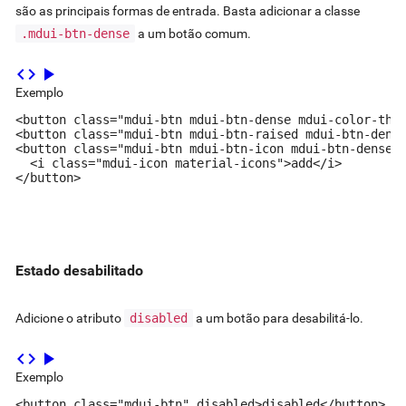
são as principais formas de entrada. Basta adicionar a classe
.mdui-btn-dense
a um botão comum.
code
play_arrow
Exemplo
<button class="mdui-btn mdui-btn-dense mdui-color-them
<button class="mdui-btn mdui-btn-raised mdui-btn-dense
<button class="mdui-btn mdui-btn-icon mdui-btn-dense m
  <i class="mdui-icon material-icons">add</i>

</button>
Estado desabilitado
Adicione o atributo
disabled
a um botão para desabilitá-lo.
code
play_arrow
Exemplo
<button class="mdui-btn" disabled>disabled</button>
