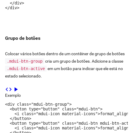
  </div>

</div>
Grupo de botões
Colocar vários botões dentro de um contêiner de grupo de botões
.mdui-btn-group
cria um grupo de botões. Adicione a classe
.mdui-btn-active
em um botão para indicar que ele está no
estado selecionado.
code
play_arrow
Exemplo
<div class="mdui-btn-group">

  <button type="button" class="mdui-btn">

    <i class="mdui-icon material-icons">format_align_l
  </button>

  <button type="button" class="mdui-btn mdui-btn-activ
    <i class="mdui-icon material-icons">format_align_c
  </button>
