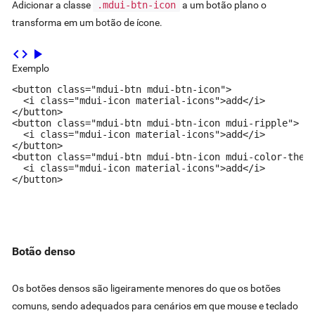
Adicionar a classe
.mdui-btn-icon
a um botão plano o
transforma em um botão de ícone.
code
play_arrow
Exemplo
<button class="mdui-btn mdui-btn-icon">

  <i class="mdui-icon material-icons">add</i>

</button>

<button class="mdui-btn mdui-btn-icon mdui-ripple">

  <i class="mdui-icon material-icons">add</i>

</button>

<button class="mdui-btn mdui-btn-icon mdui-color-theme
  <i class="mdui-icon material-icons">add</i>

</button>
Botão denso
Os botões densos são ligeiramente menores do que os botões
comuns, sendo adequados para cenários em que mouse e teclado