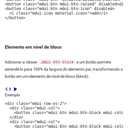
<button class="mdui-btn mdui-btn-raised" disabled>disa
<button class="mdui-btn mdui-btn-icon" disabled>

  <i class="mdui-icon material-icons">add</i>

</button>
Elemento em nível de bloco
Adicionar a classe
.mdui-btn-block
a um botão permite
estendê-lo para 100% da largura do elemento pai, transformando o
botão em um elemento de nível de bloco (block).
code
play_arrow
Exemplo
<div class="mdui-row-xs-2">

  <div class="mdui-col">

    <button class="mdui-btn mdui-btn-block mdui-color-
  </div>

  <div class="mdui-col">

    <button class="mdui-btn mdui-btn-block mdui-color-