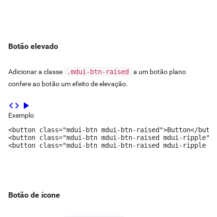
Botão elevado
Adicionar a classe
.mdui-btn-raised
a um botão plano
confere ao botão um efeito de elevação.
code
play_arrow
Exemplo
<button class="mdui-btn mdui-btn-raised">Button</butto
<button class="mdui-btn mdui-btn-raised mdui-ripple">B
<button class="mdui-btn mdui-btn-raised mdui-ripple m
Botão de ícone