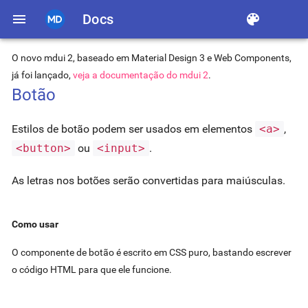
menu
Docs
color_lens
O novo mdui 2, baseado em Material Design 3 e Web Components,
já foi lançado,
veja a documentação do mdui 2
.
Botão
Estilos de botão podem ser usados em elementos
<a>
,
<button>
ou
<input>
.
As letras nos botões serão convertidas para maiúsculas.
Como usar
O componente de botão é escrito em CSS puro, bastando escrever
o código HTML para que ele funcione.