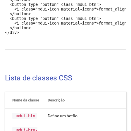
  <button type="button" class="mdui-btn">

    <i class="mdui-icon material-icons">format_align_r
  </button>

  <button type="button" class="mdui-btn">

    <i class="mdui-icon material-icons">format_align_j
  </button>

</div>
Lista de classes CSS
Nome da classe
Descrição
.mdui-btn
Define um botão
.mdui-btn-