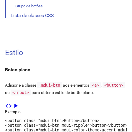
Grupo de botões
Lista de classes CSS
Estilo
Botão plano
Adicione a classe
.mdui-btn
aos elementos
<a>
,
<button>
ou
<input>
para obter o estilo de botão plano.
code
play_arrow
Exemplo
<button class="mdui-btn">Button</button>

<button class="mdui-btn mdui-ripple">button</button>

<button class="mdui-btn mdui-color-theme-accent mdui-