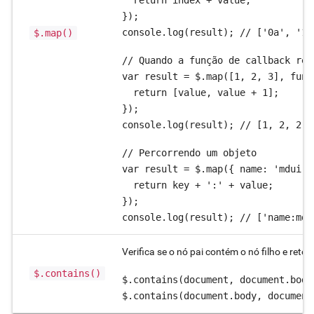
  return index + value;

});

console.log(result); // ['0a', '1b
$.map()
// Quando a função de callback ret
var result = $.map([1, 2, 3], func
  return [value, value + 1];

});

console.log(result); // [1, 2, 2, 
// Percorrendo um objeto

var result = $.map({ name: 'mdui',
  return key + ':' + value;

});

console.log(result); // ['name:mdu
Verifica se o nó pai contém o nó filho e reto
$.contains()
$.contains(document, document.body)
$.contains(document.body, document