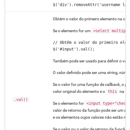
Obtém o valor do primeiro elemento na col
Se o elemento for um
<select multipl
// Obtém o valor do primeiro elem
$('#input').val();
Também pode ser usado para definir o valo
O valor definido pode ser uma string, númer
Se o valor for uma função de callback, o p
valor original do elemento e o
this
na fu
.val()
Se o elemento for
<input type="check
valor de retorno da função pode ser um arr
e os elementos cujos valores não estão no
Se o valor ou o valor de retorno da função 