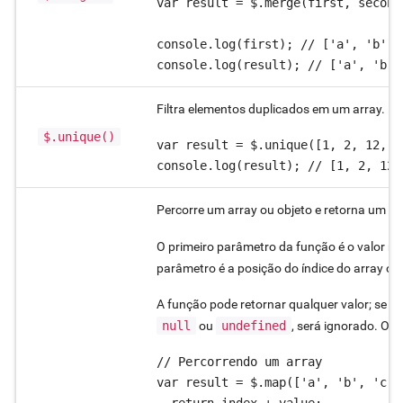
var result = $.merge(first, second)
console.log(first); // ['a', 'b', 
console.log(result); // ['a', 'b',
Filtra elementos duplicados em um array.
$.unique()
var result = $.unique([1, 2, 12, 3
console.log(result); // [1, 2, 12,
Percorre um array ou objeto e retorna um n
O primeiro parâmetro da função é o valor na
parâmetro é a posição do índice do array ou
A função pode retornar qualquer valor; se a 
null
ou
undefined
, será ignorado. O
// Percorrendo um array

var result = $.map(['a', 'b', 'c']