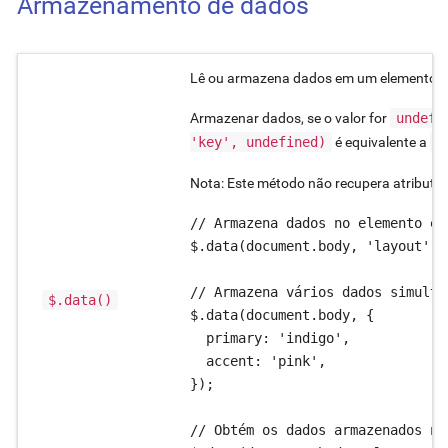
Armazenamento de dados
Lê ou armazena dados em um elemento es
Armazenar dados, se o valor for
undefi
'key', undefined)
é equivalente a
$
Nota: Este método não recupera atributo
// Armazena dados no elemento es
$.data(document.body, 'layout', 
// Armazena vários dados simulta
$.data()
$.data(document.body, {

  primary: 'indigo',

  accent: 'pink',

});

// Obtém os dados armazenados no