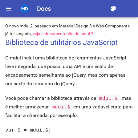
menu
Docs
color_lens
O novo mdui 2, baseado em Material Design 3 e Web Components,
já foi lançado,
veja a documentação do mdui 2
.
Biblioteca de utilitários JavaScript
O mdui inclui uma biblioteca de ferramentas JavaScript
leve integrada, que possui uma API e um estilo de
encadeamento semelhante ao jQuery, mas com apenas
um sexto do tamanho do jQuery.
Você pode chamar a biblioteca através de
mdui.$
, mas
é melhor armazenar
mdui.$
em uma variável curta para
facilitar a chamada, por exemplo:
var $ = mdui.$;