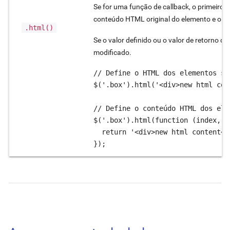
Se for uma função de callback, o primeiro 
conteúdo HTML original do elemento e o
t
.html()
Se o valor definido ou o valor de retorno d
modificado.
// Define o HTML dos elementos sel
$('.box').html('<div>new html con
// Define o conteúdo HTML dos ele
$('.box').html(function (index, o
  return '<div>new html content</d
});