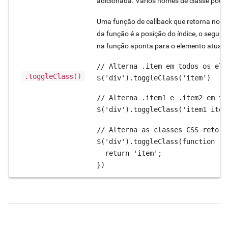
adicionada. Vários nomes de classe pode
Uma função de callback que retorna nom
da função é a posição do índice, o segun
na função aponta para o elemento atual.
// Alterna .item em todos os elem
.toggleClass()
$('div').toggleClass('item')
// Alterna .item1 e .item2 em to
$('div').toggleClass('item1 item
// Alterna as classes CSS retorn
$('div').toggleClass(function (i
  return 'item';

})