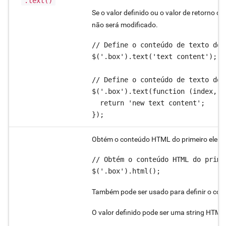
.text()
Se o valor definido ou o valor de retorno d
não será modificado.
// Define o conteúdo de texto dos
$('.box').text('text content');

// Define o conteúdo de texto dos
$('.box').text(function (index, o
  return 'new text content';

});
Obtém o conteúdo HTML do primeiro eleme
// Obtém o conteúdo HTML do prime
$('.box').html();
Também pode ser usado para definir o con
O valor definido pode ser uma string HTML