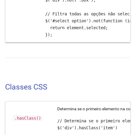
$('div').not('.box');

// Filtra todas as opções não selecion
$('#select option').not(function (ind
  return element.selected;

});
Classes CSS
Determina se o primeiro elemento na cole
.hasClass()
// Determina se o primeiro eleme
$('div').hasClass('item')