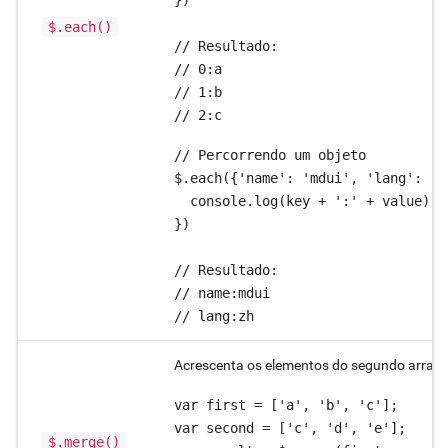
})

$.each()
// Resultado:

// 0:a

// 1:b

// 2:c
// Percorrendo um objeto

$.each({'name': 'mdui', 'lang': 'z
  console.log(key + ':' + value);

})

// Resultado:

// name:mdui

// lang:zh
Acrescenta os elementos do segundo array a
var first = ['a', 'b', 'c'];

var second = ['c', 'd', 'e'];

$.merge()