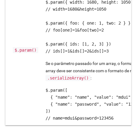
$.param({ width: 1680, height: 1050 })
// width=1680&height=1050

$.param({ foo: { one: 1, two: 2 } })

// foo[one]=1&foo[two]=2

$.param({ ids: [1, 2, 3] })

$.param()
// ids[]=1&ids[]=2&ids[]=3
Se o parâmetro passado for um array, o format
array deve ser consistente com o formato de ret
.serializeArray()
:
$.param([

  { "name": "name", "value": "mdui" },
  { "name": "password", "value": "1234
])

// name=mdui&password=123456