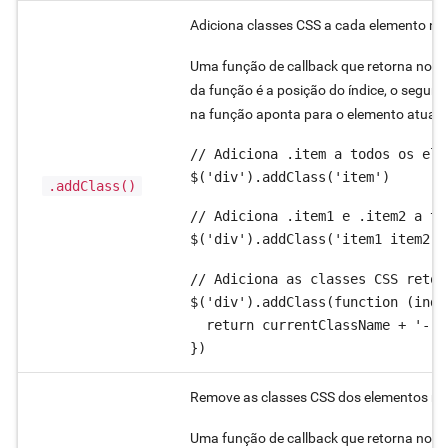
Adiciona classes CSS a cada elemento na
Uma função de callback que retorna nom
da função é a posição do índice, o segun
na função aponta para o elemento atual.
// Adiciona .item a todos os elem
$('div').addClass('item')
.addClass()
// Adiciona .item1 e .item2 a to
$('div').addClass('item1 item2')
// Adiciona as classes CSS retor
$('div').addClass(function (inde
  return currentClassName + '-' +
})
Remove as classes CSS dos elementos na 
Uma função de callback que retorna nom