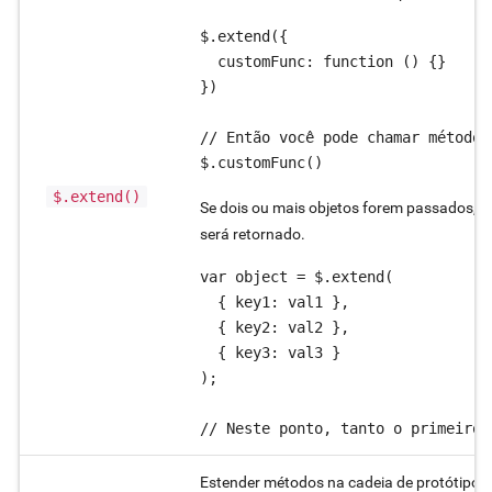
$.extend({

  customFunc: function () {}

})

// Então você pode chamar métodos
$.extend()
Se dois ou mais objetos forem passados, a
será retornado.
var object = $.extend(

  { key1: val1 },

  { key2: val2 },

  { key3: val3 }

);

// Neste ponto, tanto o primeiro 
Estender métodos na cadeia de protótipos