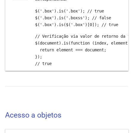
$('.box').is('.box'); // true

$('.box').is('.boxss'); // false

$('.box').is($('.box')[0]); // true
// Verificação via valor de retorno da fu
$(document).is(function (index, element) {
  return element === document;

});

// true
Acesso a objetos