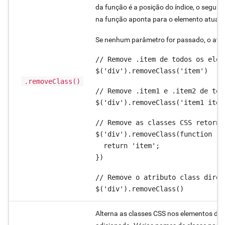
da função é a posição do índice, o segun
na função aponta para o elemento atual.
Se nenhum parâmetro for passado, o atr
// Remove .item de todos os eleme
$('div').removeClass('item')
.removeClass()
// Remove .item1 e .item2 de tod
$('div').removeClass('item1 item
// Remove as classes CSS retorna
$('div').removeClass(function (i
  return 'item';

})
// Remove o atributo class direta
$('div').removeClass()
Alterna as classes CSS nos elementos da co