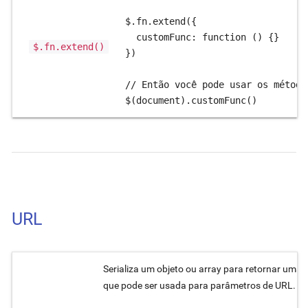
$.fn.extend({

  customFunc: function () {}

$.fn.extend()
})

// Então você pode usar os método
$(document).customFunc()
URL
Serializa um objeto ou array para retornar uma s
que pode ser usada para parâmetros de URL.