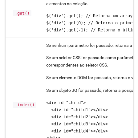
elementos na coleção.
.get()
$('div').get(); // Retorna um array c
$('div').get(0); // Retorna o primeir
$('div').get(-1); // Retorna o último
Se nenhum parâmetro for passado, retorna a pos
Se um seletor CSS for passado como parâmetro, 
correspondentes ao seletor CSS.
Se um elemento DOM for passado, retorna o val
Se um objeto JQ for passado, retorna a posição 
<div id="child">

.index()
  <div id="child1"></div>

  <div id="child2"></div>

  <div id="child3"></div>

  <div id="child4"></div>

</div>