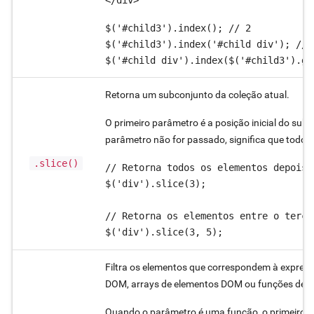
$('#child3').index(); // 2

$('#child3').index('#child div'); // 2
$('#child div').index($('#child3').ge
Retorna um subconjunto da coleção atual.
O primeiro parâmetro é a posição inicial do sub
parâmetro não for passado, significa que todos o
.slice()
// Retorna todos os elementos depois 
$('div').slice(3);

// Retorna os elementos entre o terce
$('div').slice(3, 5);
Filtra os elementos que correspondem à express
DOM, arrays de elementos DOM ou funções de ca
Quando o parâmetro é uma função, o primeiro pa