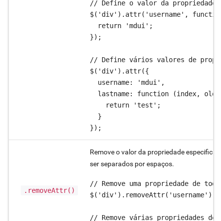
// Define o valor da propriedade 
$('div').attr('username', functio
  return 'mdui';

});

// Define vários valores de propr
$('div').attr({

  username: 'mdui',

  lastname: function (index, oldAt
    return 'test';

  }

});
Remove o valor da propriedade especifica
ser separados por espaços.
// Remove uma propriedade de todo
.removeAttr()
$('div').removeAttr('username');

// Remove várias propriedades de 