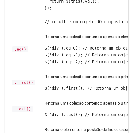
  return $(this).val();

});

// result é um objeto JQ composto pel
Retorna uma coleção contendo apenas o element
$('div').eq(0); // Retorna um objeto 
.eq()
$('div').eq(-1); // Retorna um objeto
$('div').eq(-2); // Retorna um objeto
Retorna uma coleção contendo apenas o primei
.first()
$('div').first(); // Retorna um objet
Retorna uma coleção contendo apenas o último
.last()
$('div').last(); // Retorna um objeto
Retorna o elemento na posição de índice espec