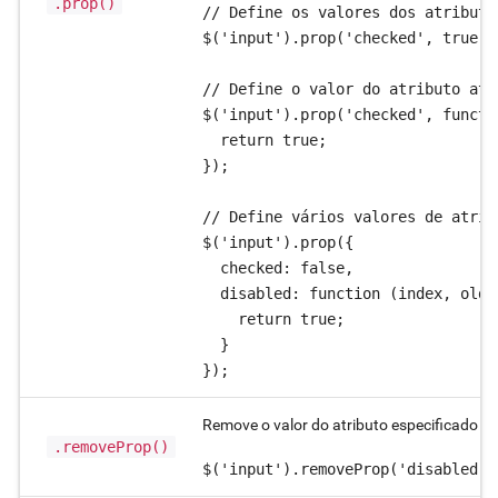
.prop()
// Define os valores dos atributo
$('input').prop('checked', true);

// Define o valor do atributo atr
$('input').prop('checked', functi
  return true;

});

// Define vários valores de atrib
$('input').prop({

  checked: false,

  disabled: function (index, oldPr
    return true;

  }

});
Remove o valor do atributo especificado d
.removeProp()
$('input').removeProp('disabled')