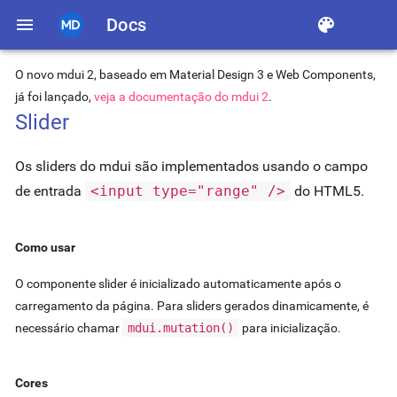
menu
Docs
color_lens
O novo mdui 2, baseado em Material Design 3 e Web Components,
já foi lançado,
veja a documentação do mdui 2
.
Slider
Os sliders do mdui são implementados usando o campo
de entrada
<input type="range" />
do HTML5.
Como usar
O componente slider é inicializado automaticamente após o
carregamento da página. Para sliders gerados dinamicamente, é
necessário chamar
mdui.mutation()
para inicialização.
Cores