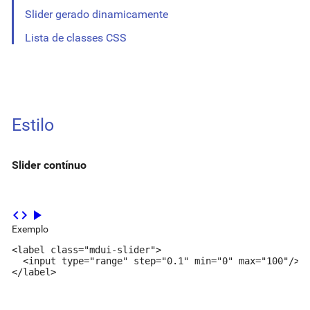
Slider gerado dinamicamente
Lista de classes CSS
Estilo
Slider contínuo
code
play_arrow
Exemplo
<label class="mdui-slider">

  <input type="range" step="0.1" min="0" max="100"/>

</label>