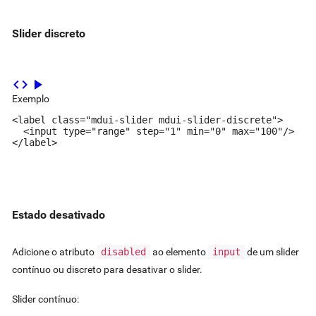
Slider discreto
code
play_arrow
Exemplo
<label class="mdui-slider mdui-slider-discrete">

  <input type="range" step="1" min="0" max="100"/>

</label>
Estado desativado
Adicione o atributo
disabled
ao elemento
input
de um slider
contínuo ou discreto para desativar o slider.
Slider contínuo: