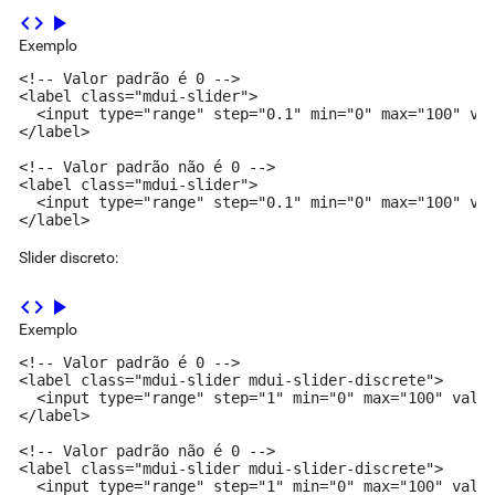
code
play_arrow
Exemplo
<!-- Valor padrão é 0 -->

<label class="mdui-slider">

  <input type="range" step="0.1" min="0" max="100" val
</label>

<!-- Valor padrão não é 0 -->

<label class="mdui-slider">

  <input type="range" step="0.1" min="0" max="100" val
</label>
Slider discreto:
code
play_arrow
Exemplo
<!-- Valor padrão é 0 -->

<label class="mdui-slider mdui-slider-discrete">

  <input type="range" step="1" min="0" max="100" value
</label>

<!-- Valor padrão não é 0 -->

<label class="mdui-slider mdui-slider-discrete">

  <input type="range" step="1" min="0" max="100" value