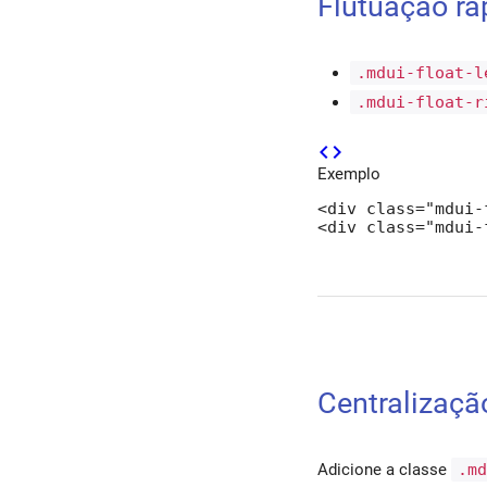
Flutuação rá
.mdui-float-l
.mdui-float-r
code
Exemplo
<div class="mdui-
<div class="mdui-
Centralizaçã
Adicione a classe
.m