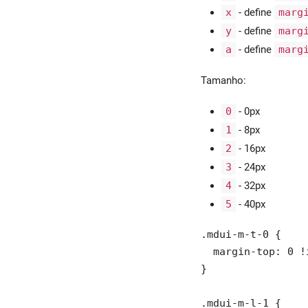
x
- define
marg
Barra de navegação
y
- define
marg
inferior
a
- define
marg
Card
Tamanho:
Chip
0
- 0px
1
- 8px
Tooltip
2
- 16px
Snackbar
3
- 24px
4
- 32px
Tabela
5
- 40px
Diálogo
.mdui-m-t-0 {

  margin-top: 0 !
Menu
}

Barra de progresso
.mdui-m-l-1 {
