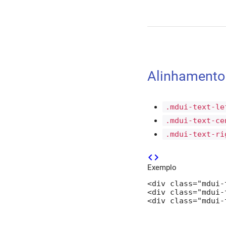
Alinhamento 
.mdui-text-le
.mdui-text-ce
.mdui-text-ri
code
Exemplo
<div class="mdui-
<div class="mdui-
<div class="mdui-