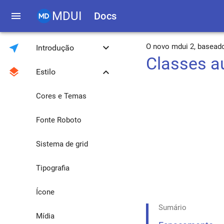
MDUI
menu
Docs
near_me
keyboard_arrow_down
O novo mdui 2, basead
Introdução
Classes au
layers
keyboard_arrow_down
Estilo
Introdução
Download
Cores e Temas
Compatibilidade
Fonte Roboto
Biblioteca de
Sistema de grid
utilitários JavaScript
Métodos globais de
Tipografia
JavaScript
Migrando do 0.4.3
Ícone
para o 1.0.0
Sumário
Mídia