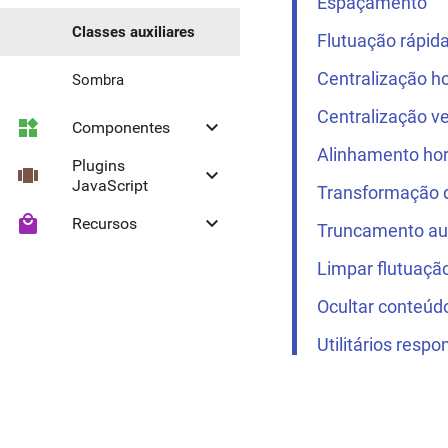
Espaçamento
Classes auxiliares
Flutuação rápid
Centralização ho
Sombra
Centralização ve
widgets
keyboard_arrow_down
Componentes
Alinhamento hor
Plugins
view_carousel
keyboard_arrow_down
Efeito ripple
JavaScript
Transformação 
local_mall
keyboard_arrow_down
Recursos
Botão
Collapse
Truncamento au
Botão de ação
Limpar flutuação
Headroom
Ícone Material
flutuante
Ocultar conteúd
Campo de seleção
Utilitários respo
Divisor
Painel colapsável