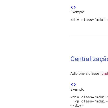
code
Exemplo
<div class="mdui-
Centralização
Adicione a classe
.m
code
Exemplo
<div class="mdui-v
  <p class="mdui-
</div>