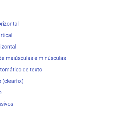
a
rizontal
rtical
izontal
de maiúsculas e minúsculas
tomático de texto
 (clearfix)
o
nsivos