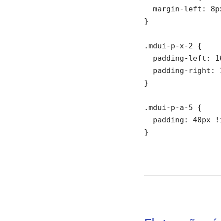
  margin-left: 8p
}

.mdui-p-x-2 {

  padding-left: 1
  padding-right: 
}

.mdui-p-a-5 {

  padding: 40px !
}