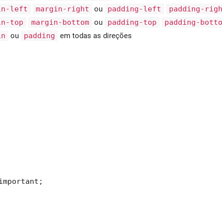
in-left
margin-right
ou
padding-left
padding-rig
in-top
margin-bottom
ou
padding-top
padding-bott
in
ou
padding
em todas as direções
important;
