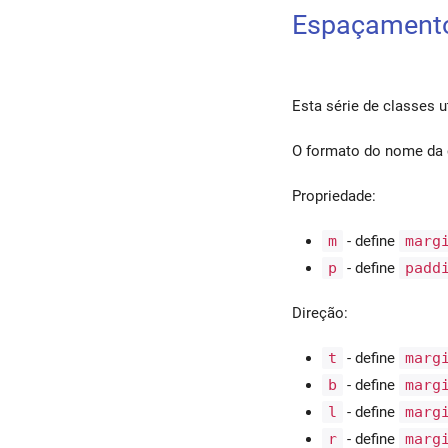
Campo de texto
Espaçament
Controles de seleção
Esta série de classes u
Slider
O formato do nome da 
Lista
Propriedade:
Controles de lista
m
- define
marg
Lista em grade
p
- define
padd
Aba
Direção:
Barra de ferramentas
t
- define
marg
b
- define
marg
Barra de aplicativo
l
- define
marg
r
- define
marg
Gaveta de navegação