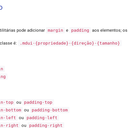
o
tilitárias pode adicionar
margin
e
padding
aos elementos; os 
classe é:
.mdui-{propriedade}-{direção}-{tamanho}
in
ing
in-top
ou
padding-top
in-bottom
ou
padding-bottom
in-left
ou
padding-left
in-right
ou
padding-right