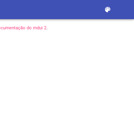
color_lens
documentação do mdui 2
.