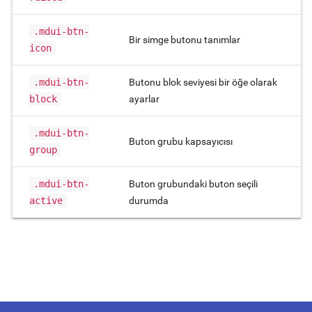
.mdui-btn-
Bir simge butonu tanımlar
icon
.mdui-btn-
Butonu blok seviyesi bir öğe olarak
block
ayarlar
.mdui-btn-
Buton grubu kapsayıcısı
group
.mdui-btn-
Buton grubundaki buton seçili
active
durumda