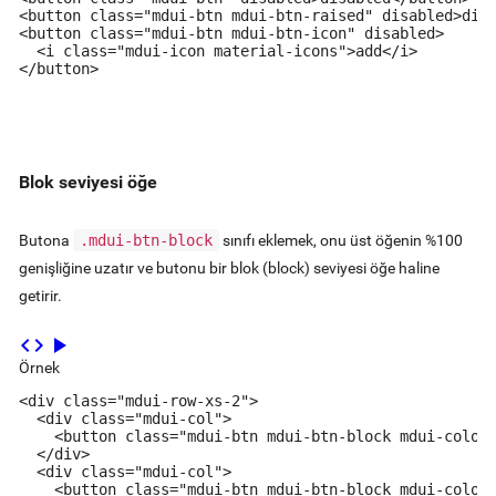
<button class="mdui-btn mdui-btn-raised" disabled>disa
<button class="mdui-btn mdui-btn-icon" disabled>

  <i class="mdui-icon material-icons">add</i>

</button>
Blok seviyesi öğe
Butona
.mdui-btn-block
sınıfı eklemek, onu üst öğenin %100
genişliğine uzatır ve butonu bir blok (block) seviyesi öğe haline
getirir.
code
play_arrow
Örnek
<div class="mdui-row-xs-2">

  <div class="mdui-col">

    <button class="mdui-btn mdui-btn-block mdui-color-
  </div>

  <div class="mdui-col">

    <button class="mdui-btn mdui-btn-block mdui-color-