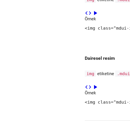
code
play_arrow
Alt Gezinme
Örnek
Kart
<img class="mdui-
Chip
Tooltip
Dairesel resim
Snackbar
img
etiketine
.mdu
Tablo
code
play_arrow
Örnek
Diyalog
<img class="mdui-
Menü
İlerleme Çubuğu