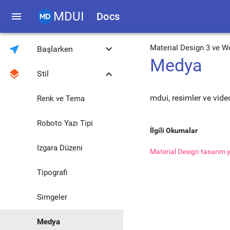
MDUI
menu
Docs
near_me
keyboard_arrow_down
Material Design 3 ve W
Başlarken
Medya
layers
keyboard_arrow_down
Stil
Giriş
mdui, resimler ve video
İndir
Renk ve Tema
Uyumluluk
Roboto Yazı Tipi
İlgili Okumalar
JavaScript Araç
Izgara Düzeni
Kütüphanesi
Material Design tasarım yö
JavaScript Global
Tipografi
Yöntemleri
0.4.3'ten 1.0.0'a
Simgeler
Yükseltme
Medya