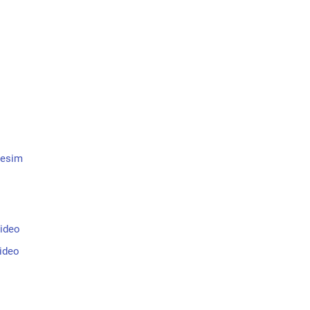
resim
video
ideo