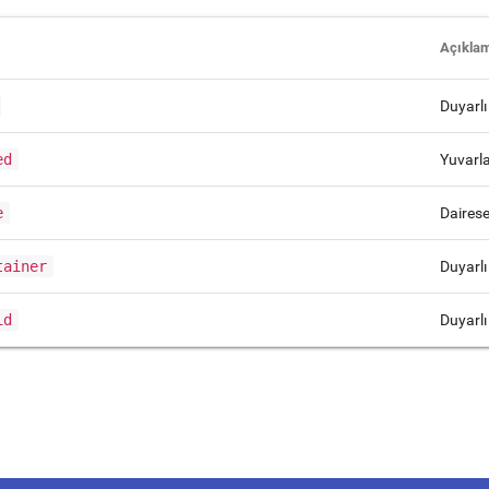
Açıkla
Duyarlı
ed
Yuvarla
e
Dairese
tainer
Duyarl
id
Duyarl