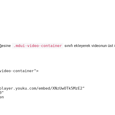
öğesine
.mdui-video-container
sınıfı ekleyerek videonun üst
video-container">

player.youku.com/embed/XNzUwOTk5MzE2"

"

n
