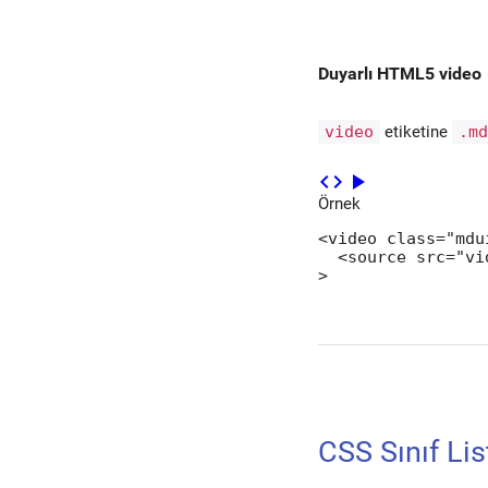
Duyarlı HTML5 video
video
etiketine
.m
code
play_arrow
Örnek
<video class="mdu
  <source src="vi
>
CSS Sınıf Lis