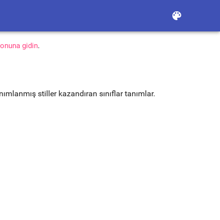
color_lens
onuna gidin
.
nımlanmış stiller kazandıran sınıflar tanımlar.