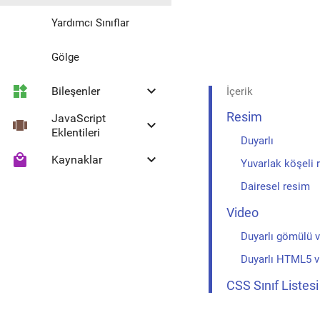
Yardımcı Sınıflar
Gölge
widgets
keyboard_arrow_down
Bileşenler
İçerik
Resim
JavaScript
view_carousel
keyboard_arrow_down
Ripple Efekti
Eklentileri
Duyarlı
local_mall
keyboard_arrow_down
Kaynaklar
Buton
Collapse
Yuvarlak köşeli 
Dairesel resim
Yüzen İşlem Butonu
Headroom
Material Simgeleri
Video
Seçim Kutusu
Duyarlı gömülü 
Duyarlı HTML5 v
Ayırıcı
CSS Sınıf Listesi
Collapse Paneli