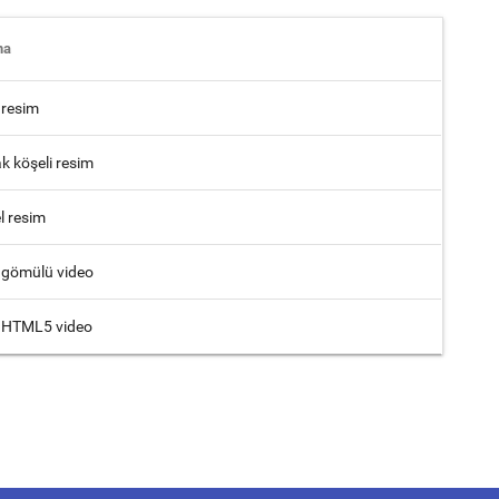
ma
 resim
k köşeli resim
l resim
ı gömülü video
ı HTML5 video