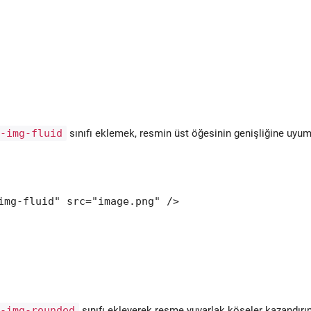
i-img-fluid
sınıfı eklemek, resmin üst öğesinin genişliğine uyum
img-fluid" src="image.png" />
m
i-img-rounded
sınıfı ekleyerek resme yuvarlak köşeler kazandırın