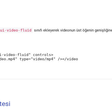
dui-video-fluid
sınıfı ekleyerek videonun üst öğenin genişliği
i-video-fluid" controls>

deo.mp4" type="video/mp4" /></video

tesi