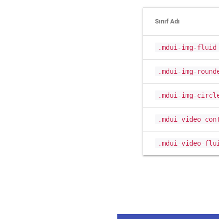
Sınıf Adı
.mdui-img-fluid
.mdui-img-round
.mdui-img-circl
.mdui-video-con
.mdui-video-flu