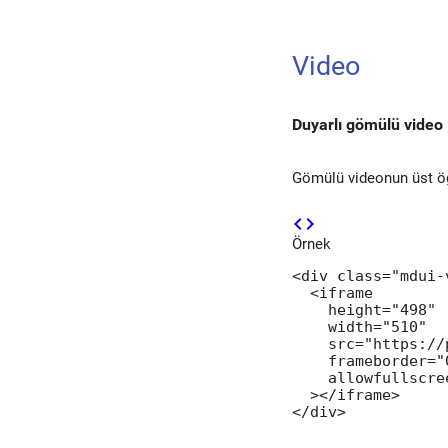
Video
Duyarlı gömülü video
Gömülü videonun üst 
code
Örnek
<div class="mdui-
  <iframe

    height="498"

    width="510"

    src="https://
    frameborder="0
    allowfullscree
  ></iframe>

</div>