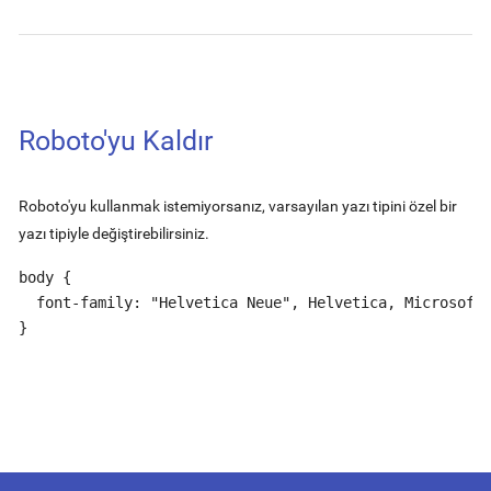
Roboto'yu Kaldır
Roboto'yu kullanmak istemiyorsanız, varsayılan yazı tipini özel bir
yazı tipiyle değiştirebilirsiniz.
body {

  font-family: "Helvetica Neue", Helvetica, Microsoft 
}