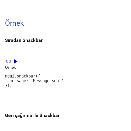
Örnek
Sıradan Snackbar
code
play_arrow
Örnek
mdui.snackbar({

  message: 'Message sent'

});
Geri çağırma ile Snackbar