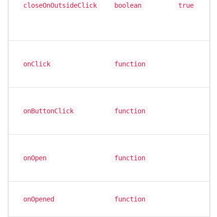
closeOnOutsideClick
boolean
true
onClick
function
onButtonClick
function
onOpen
function
onOpened
function