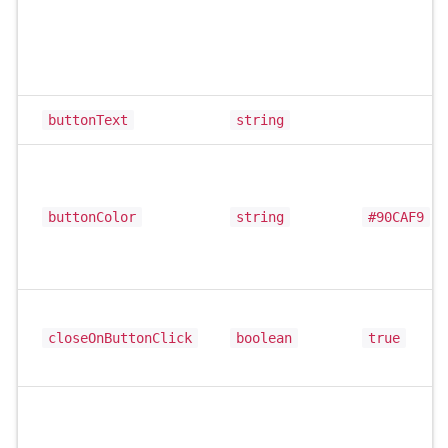
buttonText
string
buttonColor
string
#90CAF9
closeOnButtonClick
boolean
true