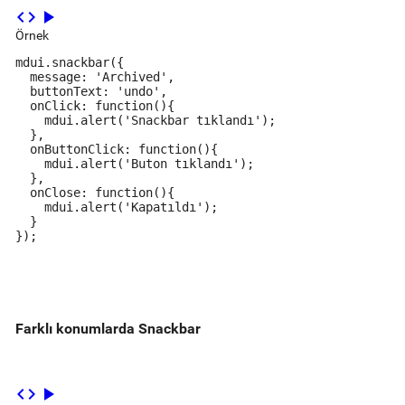
code
play_arrow
Örnek
mdui.snackbar({

  message: 'Archived',

  buttonText: 'undo',

  onClick: function(){

    mdui.alert('Snackbar tıklandı');

  },

  onButtonClick: function(){

    mdui.alert('Buton tıklandı');

  },

  onClose: function(){

    mdui.alert('Kapatıldı');

  }

});
Farklı konumlarda Snackbar
code
play_arrow