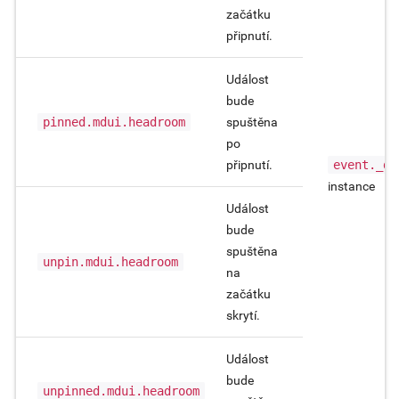
začátku
připnutí.
Událost
bude
pinned.mdui.headroom
spuštěna
po
připnutí.
event._de
instance
Událost
bude
spuštěna
unpin.mdui.headroom
na
začátku
skrytí.
Událost
bude
unpinned.mdui.headroom