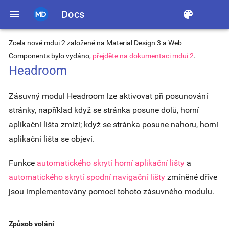
menu
Docs
color_lens
Zcela nové mdui 2 založené na Material Design 3 a Web
Components bylo vydáno,
přejděte na dokumentaci mdui 2
.
Headroom
Zásuvný modul Headroom lze aktivovat při posunování
stránky, například když se stránka posune dolů, horní
aplikační lišta zmizí; když se stránka posune nahoru, horní
aplikační lišta se objeví.
Funkce
automatického skrytí horní aplikační lišty
a
automatického skrytí spodní navigační lišty
zmíněné dříve
jsou implementovány pomocí tohoto zásuvného modulu.
Způsob volání