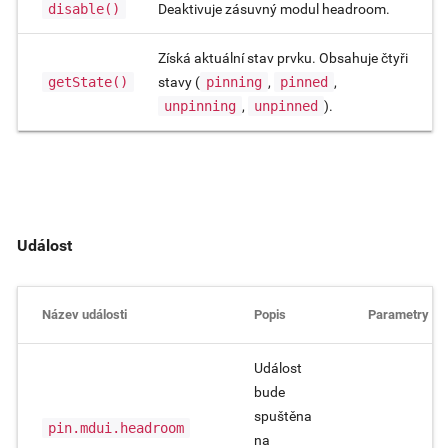
disable()
Deaktivuje zásuvný modul headroom.
Získá aktuální stav prvku. Obsahuje čtyři
getState()
stavy (
pinning
,
pinned
,
unpinning
,
unpinned
).
Událost
Název události
Popis
Parametry
Událost
bude
spuštěna
pin.mdui.headroom
na