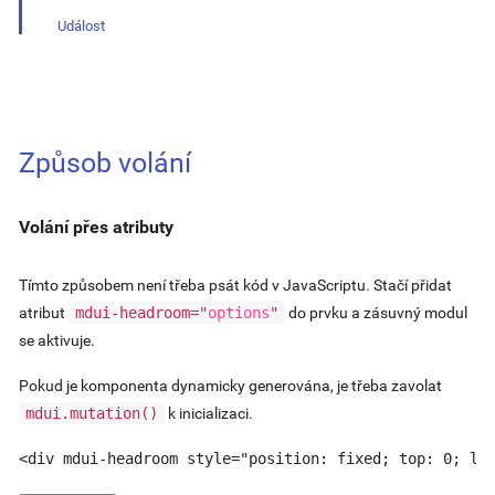
Událost
Způsob volání
Volání přes atributy
Tímto způsobem není třeba psát kód v JavaScriptu. Stačí přidat
atribut
mdui-headroom="
options
"
do prvku a zásuvný modul
se aktivuje.
Pokud je komponenta dynamicky generována, je třeba zavolat
mdui.mutation()
k inicializaci.
<div mdui-headroom style="position: fixed; top: 0; le