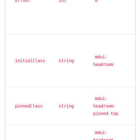
offset
int
0
mdui-
initialClass
string
headroom
mdui-
pinnedClass
string
headroom-
pinned-top
mdui-
headroom-