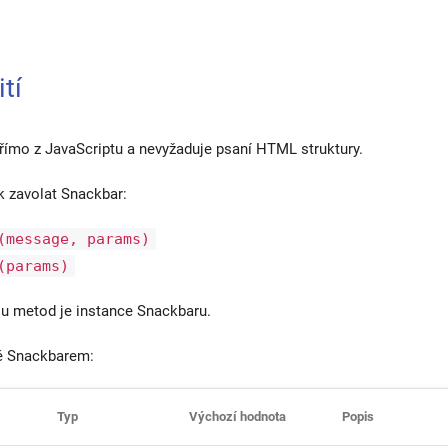
tí
římo z JavaScriptu a nevyžaduje psaní HTML struktury.
ak zavolat Snackbar:
(message, params)
(params)
u metod je instance Snackbaru.
é Snackbarem:
Typ
Výchozí hodnota
Popis