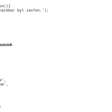
n(){

nackbar byl zavřen.');

ozicích
',

m',


