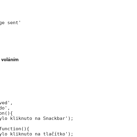
e sent'

 voláním
ed',

o',

n(){

ylo kliknuto na Snackbar');

function(){

ylo kliknuto na tlačítko');
