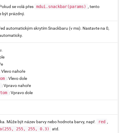
Pokud se volá přes
mdui.snackbar(params)
, tento
 být prázdný.
ed automatickým skrytím Snackbaru (v ms). Nastavte na 0,
 automaticky.
u.
ole
ře
: Vlevo nahoře
tom
: Vlevo dole
p
: Vpravo nahoře
ttom
: Vpravo dole
ítka. Může být název barvy nebo hodnota barvy, např.
red
,
a(255, 255, 255, 0.3)
atd.