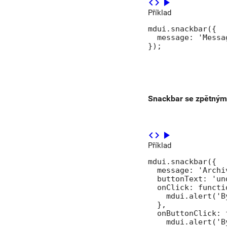
code
play_arrow
Příklad
mdui.snackbar({

  message: 'Messag
});
Snackbar se zpětným
code
play_arrow
Příklad
mdui.snackbar({

  message: 'Archiv
  buttonText: 'und
  onClick: functio
    mdui.alert('B
  },

  onButtonClick: 
    mdui.alert('B