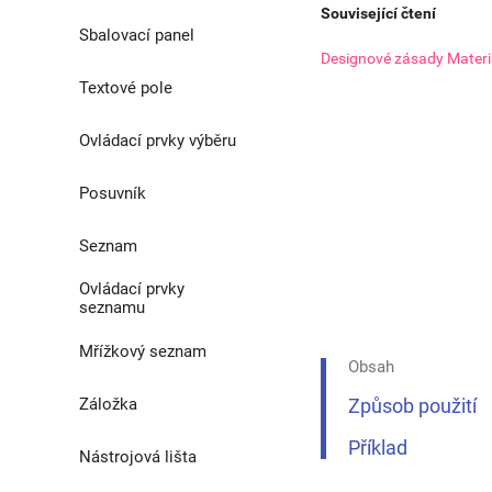
Související čtení
Pomocné třídy
Sbalovací panel
Designové zásady Materi
Stíny
Textové pole
Ovládací prvky výběru
Posuvník
Seznam
Ovládací prvky
seznamu
Mřížkový seznam
Obsah
Záložka
Způsob použití
Příklad
Nástrojová lišta