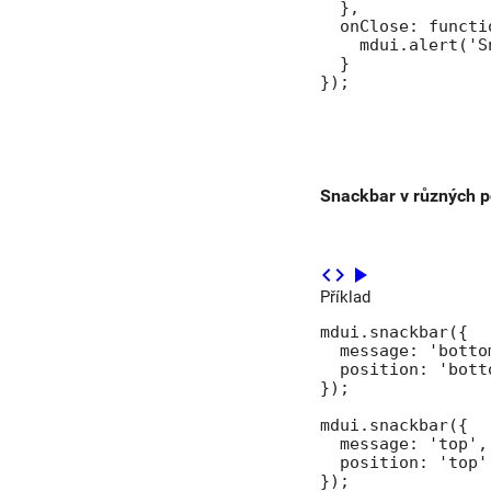
  },

  onClose: functio
    mdui.alert('S
  }

});
Snackbar v různých p
code
play_arrow
Příklad
mdui.snackbar({

  message: 'bottom
  position: 'botto
});

mdui.snackbar({

  message: 'top',

  position: 'top',
});
