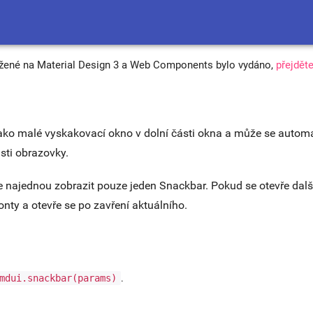
ožené na Material Design 3 a Web Components bylo vydáno,
přejdět
ako malé vyskakovací okno v dolní části okna a může se automat
sti obrazovky.
najednou zobrazit pouze jeden Snackbar. Pokud se otevře další 
nty a otevře se po zavření aktuálního.
mdui.snackbar(params)
.