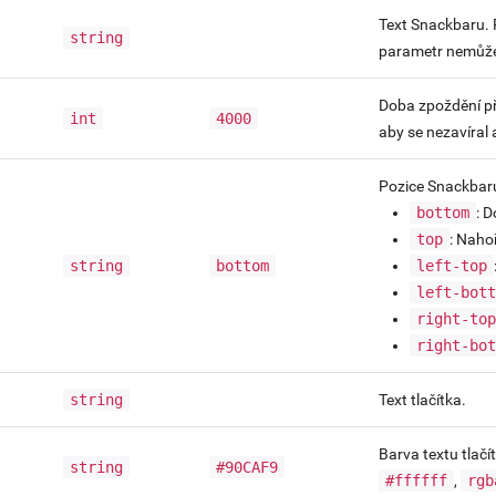
Text Snackbaru. 
string
parametr nemůže
Doba zpoždění př
int
4000
aby se nezavíral
Pozice Snackbar
bottom
: D
top
: Naho
string
bottom
left-top
left-bot
right-to
right-bo
string
Text tlačítka.
Barva textu tlač
string
#90CAF9
#ffffff
,
rgb