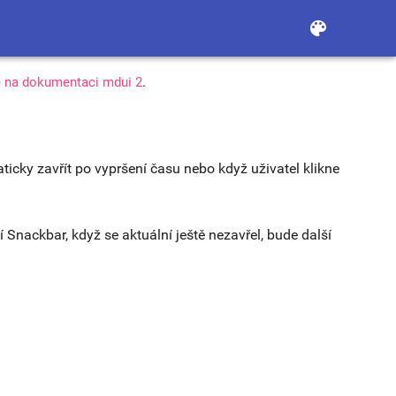
color_lens
e na dokumentaci mdui 2
.
icky zavřít po vypršení času nebo když uživatel klikne
Snackbar, když se aktuální ještě nezavřel, bude další