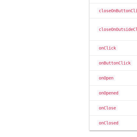
closeOnButtonCl
closeOnOutsideC
onClick
onButtonClick
onOpen
onOpened
onClose
onClosed