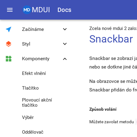
MDUI
menu
Docs
near_me
keyboard_arrow_down
Zcela nové mdui 2 zal
Začínáme
Snackbar
layers
keyboard_arrow_down
Styl
Úvod
widgets
keyboard_arrow_down
Snackbar se zobrazí j
Komponenty
Stažení
Barvy a motivy
nebo se dotkne jiné čá
Kompatibilita
Písmo Roboto
Efekt vlnění
Na obrazovce se může 
JavaScript knihovna
Mřížkové rozvržení
Tlačítko
Snackbar přidán do fro
Plovoucí akční
Globální JS metody
Typografie
tlačítko
Způsob volání
Upgrade z 0.4.3 na
Ikony
Výběr
1.0.0
Můžete zavolat metodu
Média
Oddělovač