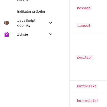
message
Indikátor průběhu
JavaScript
view_carousel
keyboard_arrow_down
doplňky
timeout
local_mall
keyboard_arrow_down
Zdroje
Collapse
Headroom
Ikony Material
position
buttonText
buttonColor