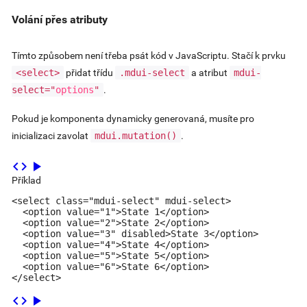
Volání přes atributy
Tímto způsobem není třeba psát kód v JavaScriptu. Stačí k prvku
<select>
přidat třídu
.mdui-select
a atribut
mdui-
select="
options
"
.
Pokud je komponenta dynamicky generovaná, musíte pro
inicializaci zavolat
mdui.mutation()
.
code
play_arrow
Příklad
<select class="mdui-select" mdui-select>

  <option value="1">State 1</option>

  <option value="2">State 2</option>

  <option value="3" disabled>State 3</option>

  <option value="4">State 4</option>

  <option value="5">State 5</option>

  <option value="6">State 6</option>

</select>
code
play_arrow