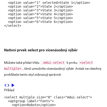
  <option value="1" selected>State 1</option>

  <option value="2">State 2</option>

  <option value="3">State 3</option>

  <option value="4">State 4</option>

  <option value="5">State 5</option>

  <option value="6">State 6</option>

</select>
Nativní prvek select pro vícenásobný výběr
Můžete také přidat třídu
.mdui-select
k prvku
<select
multiple>
, čímž umožníte vícenásobný výběr. Avšak ne všechny
prohlížeče tento styl zobrazují správně.
code
play_arrow
Příklad
<select multiple size="8" class="mdui-select">

  <optgroup label="Fonts">

    <option>Roboto</option>
