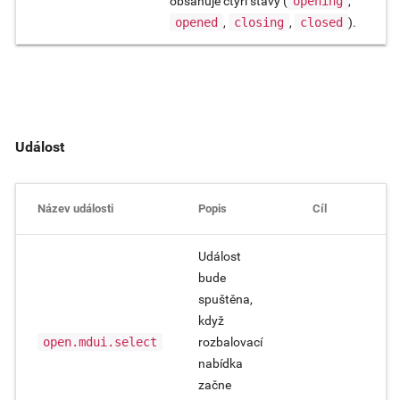
obsahuje čtyři stavy (
opening
,
opened
,
closing
,
closed
).
Událost
Název události
Popis
Cíl
Událost
bude
spuštěna,
když
open.mdui.select
rozbalovací
nabídka
začne