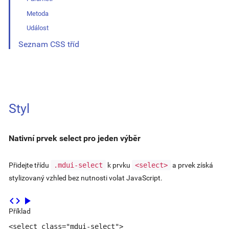
Metoda
Událost
Seznam CSS tříd
Styl
Nativní prvek select pro jeden výběr
Přidejte třídu
.mdui-select
k prvku
<select>
a prvek získá
stylizovaný vzhled bez nutnosti volat JavaScript.
code
play_arrow
Příklad
<select class="mdui-select">
