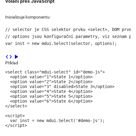
Volání přes JavaScript
Inicializuje komponentu:
// selector je CSS selektor prvku <select>, DOM prvek 
// options jsou konfigurační parametry, viz seznam par
var inst = new mdui.Select(selector, options);
code
play_arrow
Příklad
<select class="mdui-select" id="demo-js">

  <option value="1">State 1</option>

  <option value="2">State 2</option>

  <option value="3" disabled>State 3</option>

  <option value="4">State 4</option>

  <option value="5">State 5</option>

  <option value="6">State 6</option>

</select>

<script>

  var inst = new mdui.Select('#demo-js');

</script>