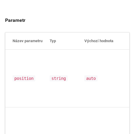
Parametr
Název parametru
Typ
Výchozí hodnota
Po
P
n
v
position
string
auto
M
M
v
n