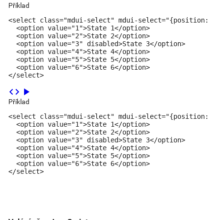
Příklad
<select class="mdui-select" mdui-select="{position: 't
  <option value="1">State 1</option>

  <option value="2">State 2</option>

  <option value="3" disabled>State 3</option>

  <option value="4">State 4</option>

  <option value="5">State 5</option>

  <option value="6">State 6</option>

</select>
code
play_arrow
Příklad
<select class="mdui-select" mdui-select="{position: 'b
  <option value="1">State 1</option>

  <option value="2">State 2</option>

  <option value="3" disabled>State 3</option>

  <option value="4">State 4</option>

  <option value="5">State 5</option>

  <option value="6">State 6</option>

</select>