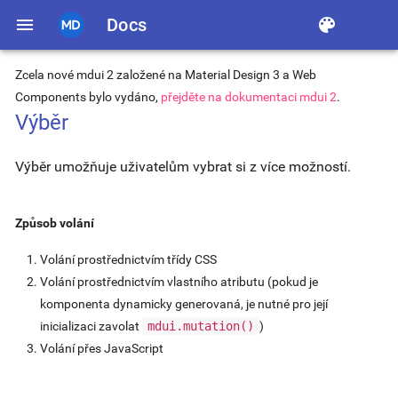
menu
Docs
color_lens
Zcela nové mdui 2 založené na Material Design 3 a Web
Components bylo vydáno,
přejděte na dokumentaci mdui 2
.
Výběr
Výběr umožňuje uživatelům vybrat si z více možností.
Způsob volání
Volání prostřednictvím třídy CSS
Volání prostřednictvím vlastního atributu (pokud je
komponenta dynamicky generovaná, je nutné pro její
inicializaci zavolat
mdui.mutation()
)
Volání přes JavaScript