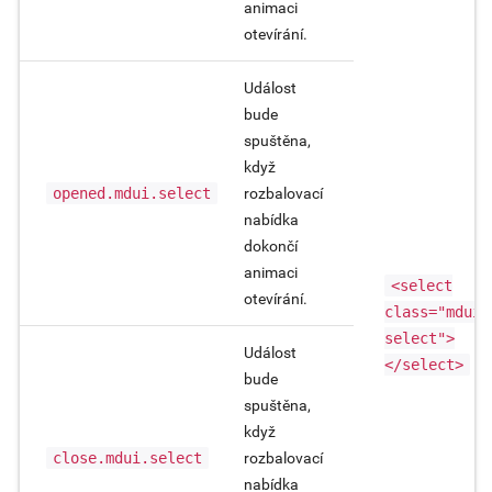
animaci
otevírání.
Událost
bude
spuštěna,
když
opened.mdui.select
rozbalovací
nabídka
dokončí
animaci
<select
otevírání.
class="mdui-
select">
Událost
</select>
bude
spuštěna,
když
close.mdui.select
rozbalovací
nabídka