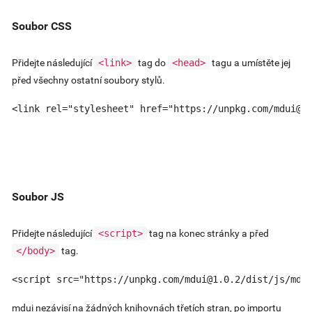
Soubor CSS
Přidejte následující
<link>
tag do
<head>
tagu a umístěte jej
před všechny ostatní soubory stylů.
<link rel="stylesheet" href="https://unpkg.com/
mdui@1
Soubor JS
Přidejte následující
<script>
tag na konec stránky a před
</body>
tag.
<script src="https://unpkg.com/
mdui@1.0.2
/dist/js/mdu
mdui nezávisí na žádných knihovnách třetích stran, po importu