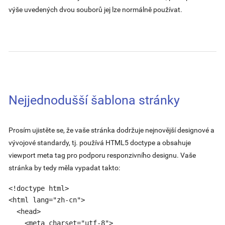
výše uvedených dvou souborů jej lze normálně používat.
Nejjednodušší šablona stránky
Prosím ujistěte se, že vaše stránka dodržuje nejnovější designové a
vývojové standardy, tj. používá HTML5 doctype a obsahuje
viewport meta tag pro podporu responzivního designu. Vaše
stránka by tedy měla vypadat takto:
<!doctype html>

<html lang="zh-cn">

  <head>

    <meta charset="utf-8">
