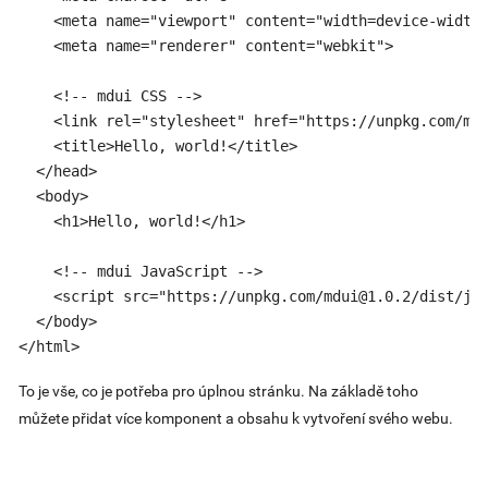
    <meta name="viewport" content="width=device-width,
    <meta name="renderer" content="webkit">

    <!-- mdui CSS -->

    <link rel="stylesheet" href="https://unpkg.com/
md
    <title>Hello, world!</title>

  </head>

  <body>

    <h1>Hello, world!</h1>

    <!-- mdui JavaScript -->

    <script src="https://unpkg.com/
mdui@1.0.2
/dist/js/
  </body>

</html>
To je vše, co je potřeba pro úplnou stránku. Na základě toho
můžete přidat více komponent a obsahu k vytvoření svého webu.