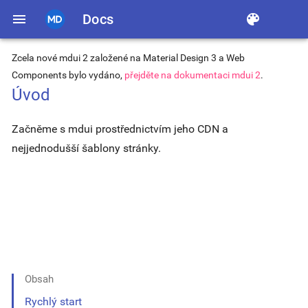
menu
Docs
color_lens
Zcela nové mdui 2 založené na Material Design 3 a Web
Components bylo vydáno,
přejděte na dokumentaci mdui 2
.
Úvod
Začněme s mdui prostřednictvím jeho CDN a
nejjednodušší šablony stránky.
Obsah
Rychlý start