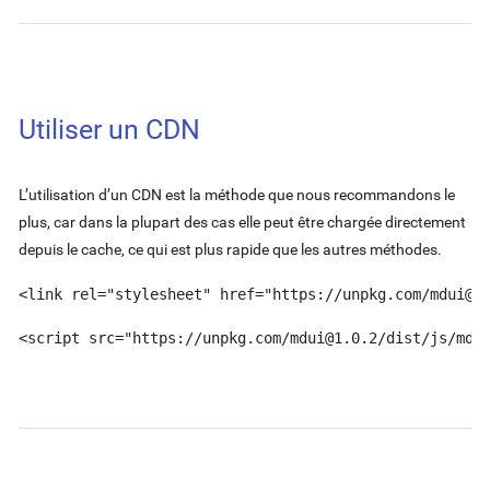
Utiliser un CDN
L’utilisation d’un CDN est la méthode que nous recommandons le
plus, car dans la plupart des cas elle peut être chargée directement
depuis le cache, ce qui est plus rapide que les autres méthodes.
<link rel="stylesheet" href="https://unpkg.com/
mdui@1
<script src="https://unpkg.com/
mdui@1.0.2
/dist/js/mdu