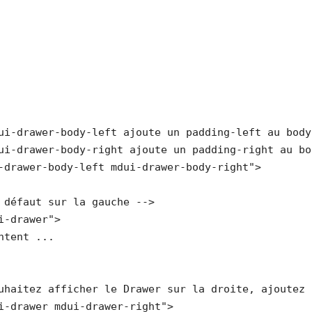
ui-drawer-body-left ajoute un padding-left au body
ui-drawer-body-right ajoute un padding-right au bo
-drawer-body-left mdui-drawer-body-right">

 défaut sur la gauche -->

i-drawer">

ntent ...

uhaitez afficher le Drawer sur la droite, ajoutez 
i-drawer mdui-drawer-right">
