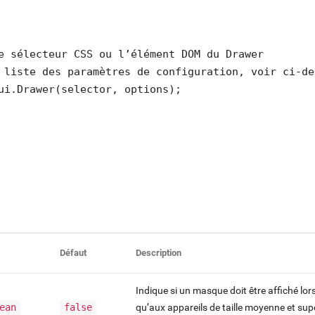
e sélecteur CSS ou l’élément DOM du Drawer

 liste des paramètres de configuration, voir ci-des
ui.Drawer(selector, options);
Défaut
Description
Indique si un masque doit être affiché lo
ean
false
qu’aux appareils de taille moyenne et supér