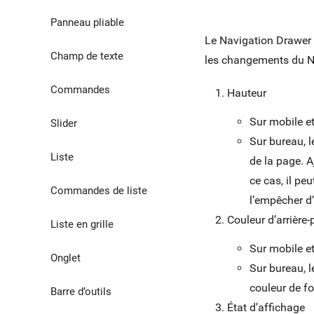
Utilitaires
Panneau pliable
Le Navigation Drawer 
Ombres
Champ de texte
les changements du Na
Commandes
Hauteur
Sur mobile et
Slider
Sur bureau, 
Liste
de la page. A
ce cas, il pe
Commandes de liste
l’empêcher d’
Couleur d’arrière
Liste en grille
Sur mobile et
Onglet
Sur bureau, 
couleur de f
Barre d’outils
État d’affichage