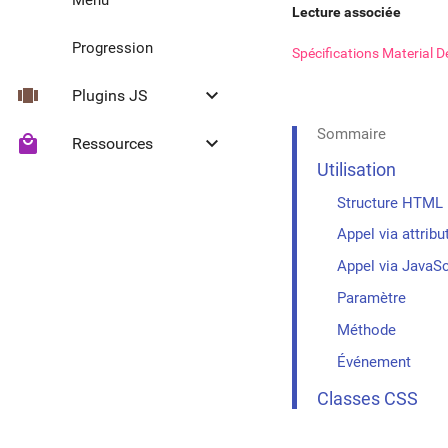
Lecture associée
Progression
Spécifications Material 
view_carousel
keyboard_arrow_down
Plugins JS
Sommaire
local_mall
keyboard_arrow_down
Ressources
Collapse
Utilisation
Headroom
Icônes Material
Structure HTML
Appel via attribu
Appel via JavaSc
Paramètre
Méthode
Événement
Classes CSS