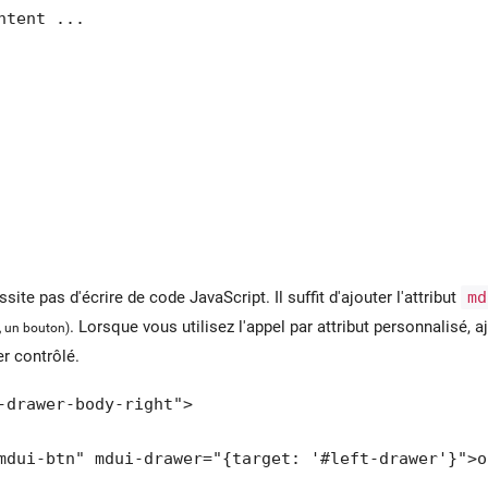
ntent ...

te pas d'écrire de code JavaScript. Il suffit d'ajouter l'attribut
md
. Lorsque vous utilisez l'appel par attribut personnalisé
, un bouton)
r contrôlé.
-drawer-body-right">

mdui-btn" mdui-drawer="{target: '#left-drawer'}">o