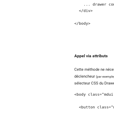
    ... drawer co
  </div>

</body>
Appel via attributs
Cette méthode ne nécessi
déclencheur
(par exemple
sélecteur CSS du Drawe
<body class="mdui
  <button class="