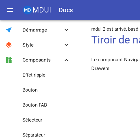
MDUI
menu
Docs
near_me
keyboard_arrow_down
mdui 2 est arrivé, bas
Démarrage
Tiroir de 
layers
keyboard_arrow_down
Style
Introduction
widgets
keyboard_arrow_down
Le composant Navigati
Composants
Téléchargement
Couleur et thème
Drawers.
Compatibilité
Police Roboto
Effet ripple
Bibliothèque JS
Grille réactive
Bouton
Méthodes globales
Typographie
Bouton FAB
Migration de 0.4.3
Icônes
Sélecteur
Médias
Séparateur