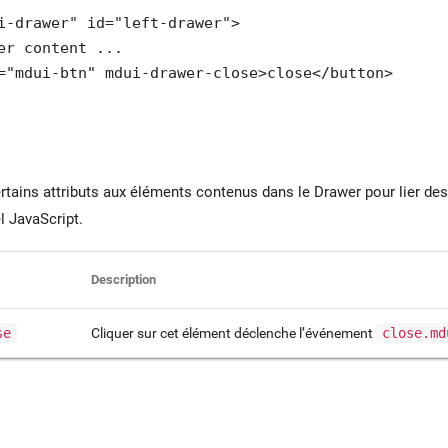
i-drawer" id="left-drawer">

er content ...

="mdui-btn" mdui-drawer-close>close</button>

tains attributs aux éléments contenus dans le Drawer pour lier des
l JavaScript.
Description
se
Cliquer sur cet élément déclenche l’événement
close.md