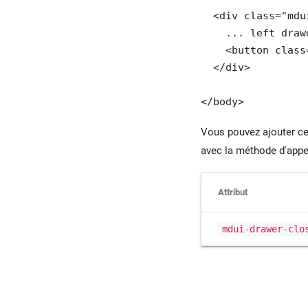
  <div class="mdu
    ... left draw
    <button class
  </div>

</body>
Vous pouvez ajouter cer
avec la méthode d'appe
Attribut
mdui-drawer-clo