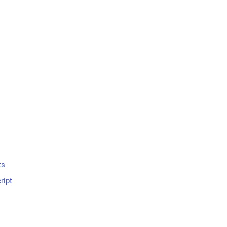
ts
ript