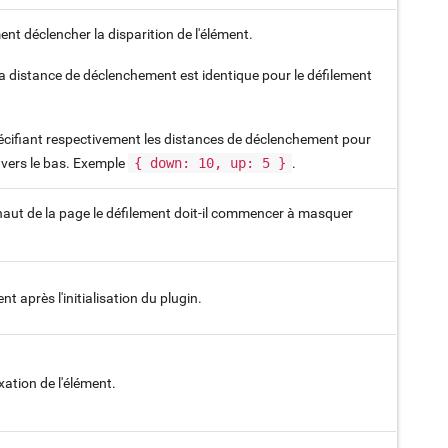
ent déclencher la disparition de l'élément.
 la distance de déclenchement est identique pour le défilement
pécifiant respectivement les distances de déclenchement pour
t vers le bas. Exemple
{ down: 10, up: 5 }
.
 haut de la page le défilement doit-il commencer à masquer
t après l'initialisation du plugin.
xation de l'élément.