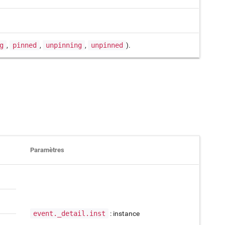
g
,
pinned
,
unpinning
,
unpinned
).
Paramètres
event._detail.inst
: instance