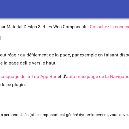
é sur Material Design 3 et les Web Components.
Consultez la docume
m
t réagir au défilement de la page, par exemple en faisant dispar
ue la page défile vers le haut.
masquage de la Top App Bar
et d'
auto-masquage de la Navigatio
de ce plugin.
uts personnalisés (si le composant est généré dynamiquement, vous deve