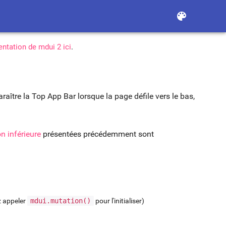
color_lens
ntation de mdui 2 ici
.
aître la Top App Bar lorsque la page défile vers le bas,
n inférieure
présentées précédemment sont
z appeler
mdui.mutation()
pour l'initialiser)