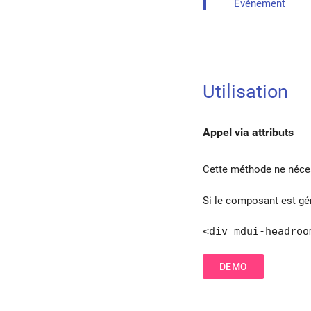
Événement
Barre d’appli
Tiroir de navigation
Navigation basse
Utilisation
Carte
Appel via attributs
Chip
Cette méthode ne nécessi
Infobulle
Si le composant est gé
Snackbar
<div mdui-headroo
Tableau
DEMO
Boîte de dialogue
Menu