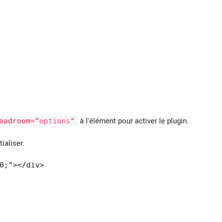
eadroom="
options
"
à l'élément pour activer le plugin.
tialiser.
0;"></div>