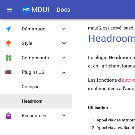
MDUI
menu
Docs
near_me
keyboard_arrow_down
mdui 2 est arrivé, bas
Démarrage
Headroo
layers
keyboard_arrow_down
Style
Introduction
widgets
keyboard_arrow_down
Le plugin Headroom peu
Composants
Téléchargement
Couleur et thème
et en l'affichant lorsq
view_carousel
keyboard_arrow_down
Plugins JS
Compatibilité
Police Roboto
Effet ripple
Les fonctions d'
auto-
Bibliothèque JS
Grille réactive
Bouton
Collapse
implémentées à l'aide 
Méthodes globales
Typographie
Bouton FAB
Headroom
Utilisation
local_mall
keyboard_arrow_down
Ressources
Migration de 0.4.3
Icônes
Sélecteur
Appel via des attrib
Appel via JavaScript
Médias
Séparateur
Icônes Material