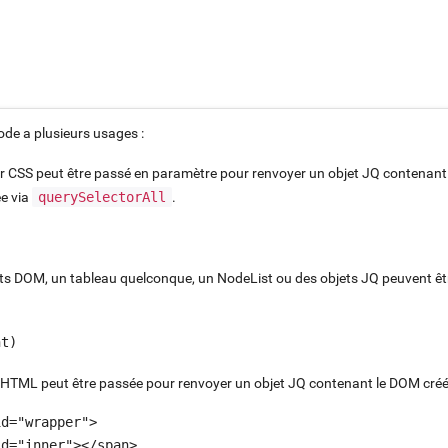
de a plusieurs usages :
r CSS peut être passé en paramètre pour renvoyer un objet JQ contenant
e via
querySelectorAll
.
)
s DOM, un tableau quelconque, un NodeList ou des objets JQ peuvent êt
nt)
 HTML peut être passée pour renvoyer un objet JQ contenant le DOM créé
d="wrapper">

d="inner"></span>
