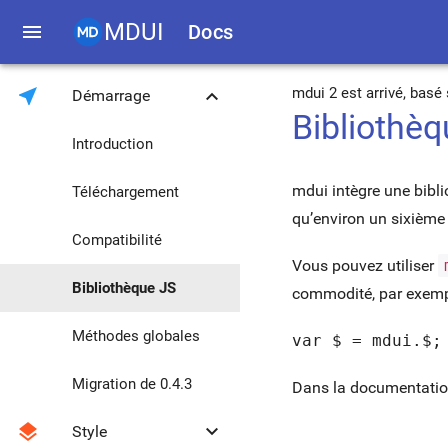
MDUI
menu
Docs
near_me
keyboard_arrow_down
mdui 2 est arrivé, bas
Démarrage
Bibliothè
Introduction
mdui intègre une bibli
Téléchargement
qu’environ un sixième d
Compatibilité
Vous pouvez utiliser
Bibliothèque JS
commodité, par exemp
Méthodes globales
var $ = mdui.$;
Migration de 0.4.3
Dans la documentatio
layers
keyboard_arrow_down
Style