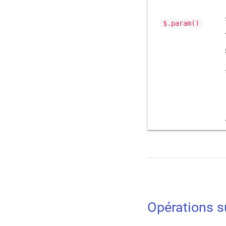
$.param()
Opérations su