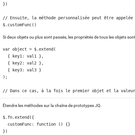
})

// Ensuite, la méthode personnalisée peut être appelée 
Si deux objets ou plus sont passés, les propriétés de tous les objets sont
var object = $.extend(

  { key1: val1 },

  { key2: val2 },

  { key3: val3 }

);

// Dans ce cas, à la fois le premier objet et la valeu
Étendre les méthodes sur la chaîne de prototypes JQ.
$.fn.extend({

  customFunc: function () {}

})
