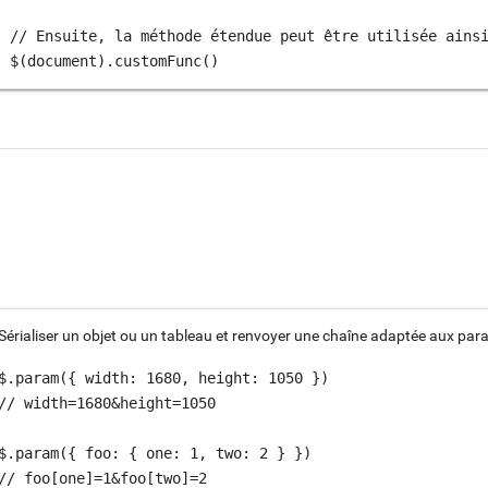
// Ensuite, la méthode étendue peut être utilisée ainsi
$(document).customFunc()
Sérialiser un objet ou un tableau et renvoyer une chaîne adaptée aux pa
$.param({ width: 1680, height: 1050 })

// width=1680&height=1050

$.param({ foo: { one: 1, two: 2 } })

// foo[one]=1&foo[two]=2
