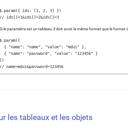
$.param({ ids: [1, 2, 3] })

// ids[]=1&ids[]=2&ids[]=3
Si le paramètre est un tableau, il doit avoir le même format que le format 
$.param([

  { "name": "name", "value": "mdui" },

  { "name": "password", "value": "123456" }

])

// name=mdui&password=123456
r les tableaux et les objets