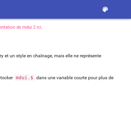
color_lens
ntation de mdui 2 ici
.
ry et un style en chaînage, mais elle ne représente
stocker
mdui.$
dans une variable courte pour plus de