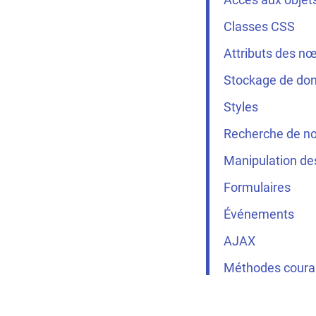
Slider
Classes CSS
Liste
Attributs des n
Commandes de liste
Stockage de do
Styles
Liste en grille
Recherche de n
Onglet
Manipulation d
Barre d’outils
Formulaires
Événements
Barre d’appli
AJAX
Tiroir de navigation
Méthodes coura
Navigation basse
Carte