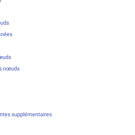
œuds
nnées
œuds
es nœuds
ntes supplémentaires