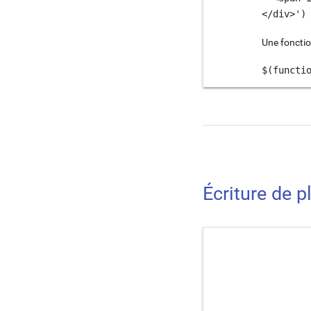
</div>')
Une fonctio
$(functi
Écriture de p