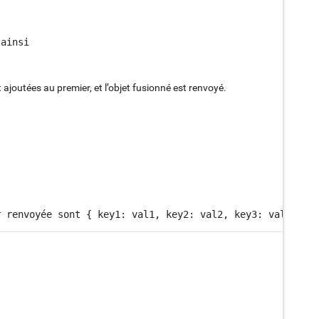
ainsi

 ajoutées au premier, et l’objet fusionné est renvoyé.
r renvoyée sont { key1: val1, key2: val2, key3: val3 }