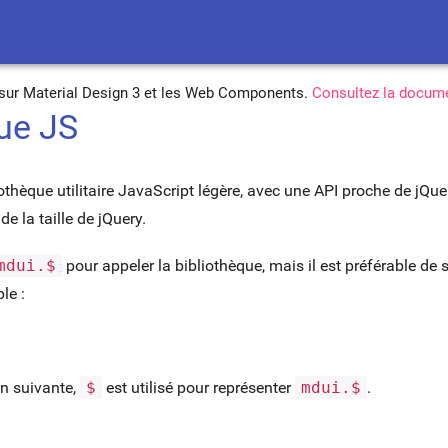
é sur Material Design 3 et les Web Components.
Consultez la docume
que JS
othèque utilitaire JavaScript légère, avec une API proche de jQue
e la taille de jQuery.
mdui.$
pour appeler la bibliothèque, mais il est préférable de 
le :
n suivante,
$
est utilisé pour représenter
mdui.$
.