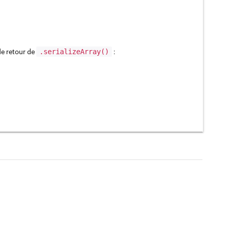
de retour de
.serializeArray()
: