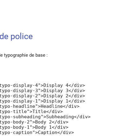
de police
e typographie de base :
typo-display-4">Display 4</div>

typo-display-3">Display 3</div>

typo-display-2">Display 2</div>

typo-display-1">Display 1</div>

typo-headline">Headline</div>

typo-title">Title</div>

typo-subheading">Subheading</div>

typo-body-2">Body 2</div>

typo-body-1">Body 1</div>

typo-caption">Caption</div>