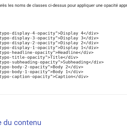
rès les noms de classes ci-dessus pour appliquer une opacité appro
typo-display-4-opacity">Display 4</div>

typo-display-3-opacity">Display 3</div>

typo-display-2-opacity">Display 2</div>

typo-display-1-opacity">Display 1</div>

typo-headline-opacity">Headline</div>

typo-title-opacity">Title</div>

typo-subheading-opacity">Subheading</div>

typo-body-2-opacity">Body 2</div>

typo-body-1-opacity">Body 1</div>

typo-caption-opacity">Caption</div>
e du contenu