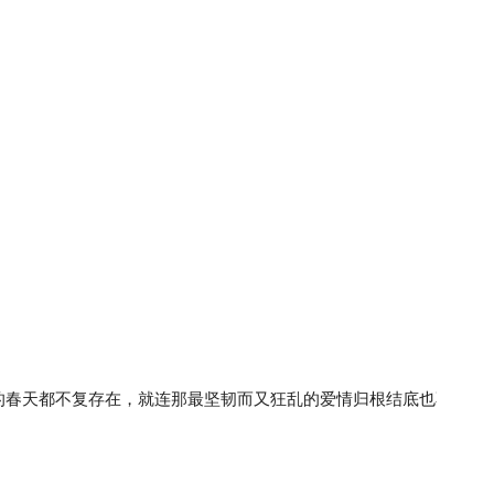
往的春天都不复存在，就连那最坚韧而又狂乱的爱情归根结底也不过是一