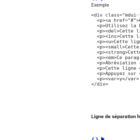
Exemple
<div class="mdui-t
  <p><a href="#">
  <p>Utilisez la 
  <p><del>Cette l
  <p><ins>Cette l
  <p><u>Cette lig
  <p><small>Cette
  <p><strong>Cett
  <p><em>Ce parag
  <p>Abréviation 
  <p>Cette ligne 
  <p>Appuyez sur 
  <p><var>y</var>
</div>
Ligne de séparation h
code
play_arrow