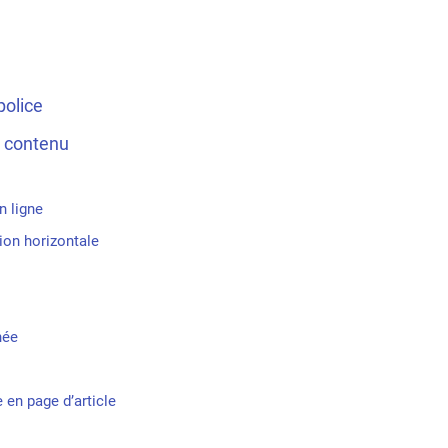
police
 contenu
n ligne
ion horizontale
née
en page d’article