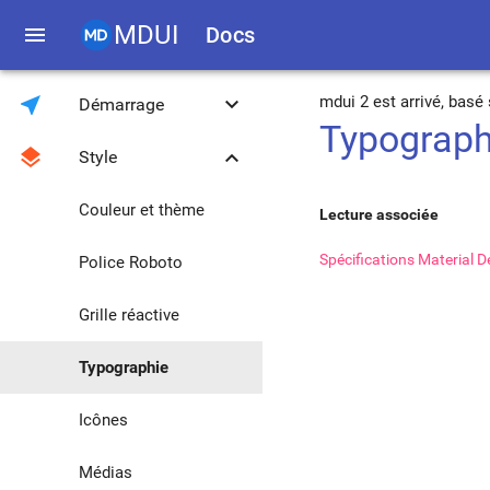
MDUI
menu
Docs
near_me
keyboard_arrow_down
mdui 2 est arrivé, bas
Démarrage
Typograph
layers
keyboard_arrow_down
Style
Introduction
Téléchargement
Couleur et thème
Lecture associée
Spécifications Material D
Compatibilité
Police Roboto
Bibliothèque JS
Grille réactive
Méthodes globales
Typographie
Migration de 0.4.3
Icônes
Médias