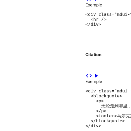
Exemple
<div class="mdui-t
  <hr />

</div>
Citation
code
play_arrow
Exemple
<div class="mdui-t
  <blockquote>

    <p>

      无论走到
    </p>

    <footer>马尔
  </blockquote>

</div>