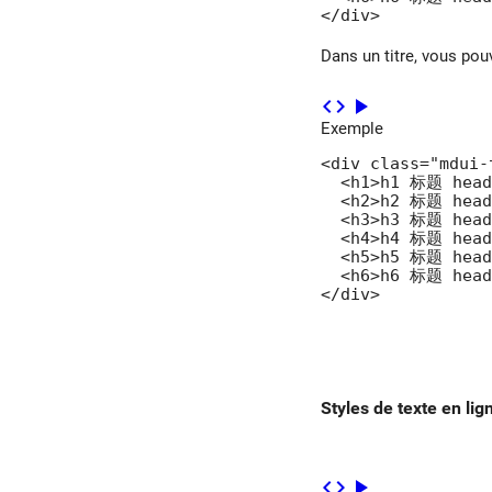
</div>
Dans un titre, vous po
code
play_arrow
Exemple
<div class="mdui-t
  <h1>h1 标题 head
  <h2>h2 标题 head
  <h3>h3 标题 head
  <h4>h4 标题 head
  <h5>h5 标题 head
  <h6>h6 标题 head
</div>
Styles de texte en lig
code
play_arrow