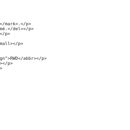
</mark>.</p>

mé.</del></p>

/p>

mall></p>

gn">RWD</abbr></p>

</p>


