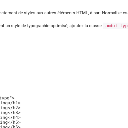
ectement de styles aux autres éléments HTML, à part Normalize.css 
nt un style de typographie optimisé, ajoutez la classe
.mdui-typ
ypo">

ng</h1>

ng</h2>

ng</h3>

ng</h4>

ng</h5>

ng</h6>
