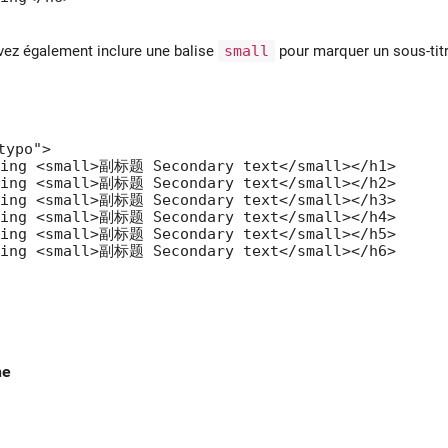
uvez également inclure une balise
small
pour marquer un sous-titr
ypo">

ing <small>副标题 Secondary text</small></h1>

ing <small>副标题 Secondary text</small></h2>

ing <small>副标题 Secondary text</small></h3>

ing <small>副标题 Secondary text</small></h4>

ing <small>副标题 Secondary text</small></h5>

ing <small>副标题 Secondary text</small></h6>

ne