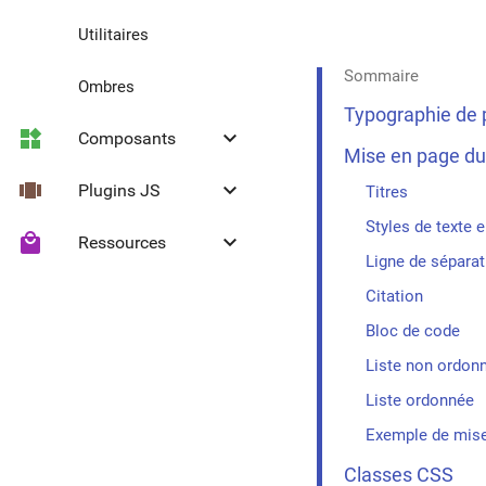
Utilitaires
Sommaire
Ombres
Typographie de 
widgets
keyboard_arrow_down
Composants
Mise en page du
view_carousel
keyboard_arrow_down
Plugins JS
Effet ripple
Titres
Styles de texte e
local_mall
keyboard_arrow_down
Ressources
Bouton
Collapse
Ligne de séparat
Bouton FAB
Headroom
Icônes Material
Citation
Bloc de code
Sélecteur
Liste non ordon
Séparateur
Liste ordonnée
Exemple de mise 
Panneau pliable
Classes CSS