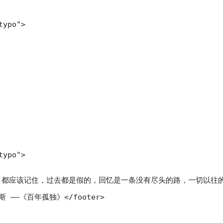
ypo">

ypo">

哪里，都应该记住，过去都是假的，回忆是一条没有尽头的路，一切以
克斯 ——《百年孤独》</footer>
