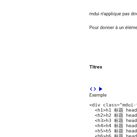
mdui n’applique pas dir
Pour donner à un éléme
Titres
code
play_arrow
Exemple
<div class="mdui-t
  <h1>h1 标题 headi
  <h2>h2 标题 headi
  <h3>h3 标题 headi
  <h4>h4 标题 headi
  <h5>h5 标题 headi
  <h6>h6 标题 headi