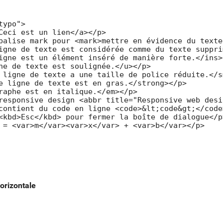
ypo">

Ceci est un lien</a></p>

balise mark pour <mark>mettre en évidence du texte
igne de texte est considérée comme du texte suppri
igne est un élément inséré de manière forte.</ins><
ne de texte est soulignée.</u></p>

 ligne de texte a une taille de police réduite.</s
e ligne de texte est en gras.</strong></p>

raphe est en italique.</em></p>

responsive design <abbr title="Responsive web desi
contient du code en ligne <code>&lt;code&gt;</code>
<kbd>Esc</kbd> pour fermer la boîte de dialogue</p>
 = <var>m</var><var>x</var> + <var>b</var></p>

orizontale