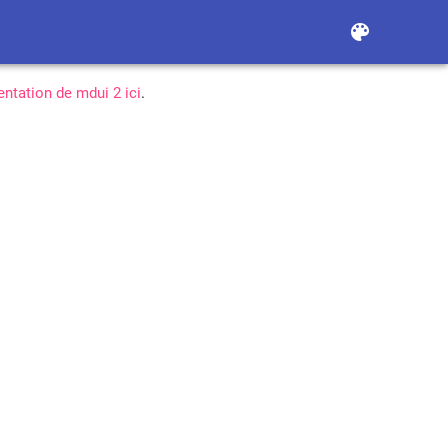
color_lens
ntation de mdui 2 ici
.