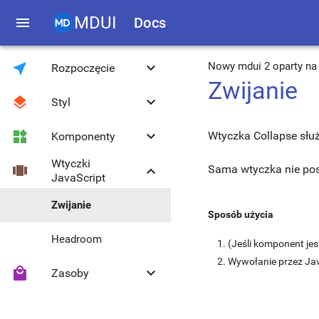
MDUI
menu
Docs
near_me
keyboard_arrow_down
Nowy mdui 2 oparty na 
Rozpoczęcie
Zwijanie
layers
keyboard_arrow_down
Styl
Wprowadzenie
widgets
keyboard_arrow_down
Wtyczka Collapse służ
Komponenty
Pobieranie
Kolor i motyw
Wtyczki
view_carousel
keyboard_arrow_down
Sama wtyczka nie pos
Kompatybilność
Czcionka Roboto
Efekt ripple
JavaScript
Biblioteka JavaScript
Układ siatki
Przycisk
Zwijanie
Sposób użycia
Pływający przycisk
Metody globalne
Typografia
Headroom
(Jeśli komponent je
akcji
Wywołanie przez Ja
Migracja z 0.4.3 do
local_mall
keyboard_arrow_down
Zasoby
Ikony
Lista wyboru
1.0.0
Media
Separator
Ikony Material