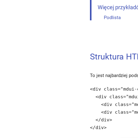
Pasek aplikacji
Więcej przykła
Wysuwany panel
Podlista
nawigacyjny
Dolna nawigacja
Karta
Struktura H
Chip
To jest najbardziej po
Tooltip
<div class="mdui-
Snackbar
  <div class="mdu
    <div class="m
Tabela
    <div class="m
  </div>

Okno dialogowe
</div>
Menu