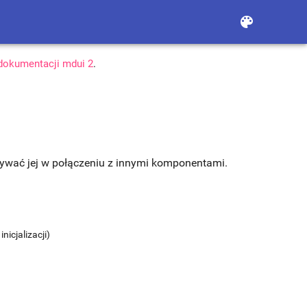
color_lens
 dokumentacji mdui 2
.
żywać jej w połączeniu z innymi komponentami.
inicjalizacji)