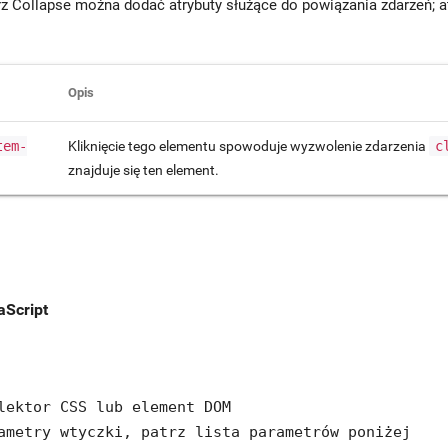
 Collapse można dodać atrybuty służące do powiązania zdarzeń; a
Opis
tem-
Kliknięcie tego elementu spowoduje wyzwolenie zdarzenia
c
znajduje się ten element.
aScript
lektor CSS lub element DOM

ametry wtyczki, patrz lista parametrów poniżej
