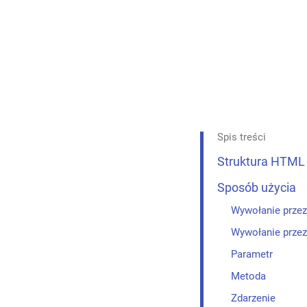
Klasy pomocnicze
Panel zwijany
Cień
Pole tekstowe
Kontrolki wyboru
Suwak
Spis treści
Lista
Struktura HTML
Kontrolki listy
Sposób użycia
Wywołanie przez
Siatka listy
Wywołanie przez
Zakładka
Parametr
Metoda
Pasek narzędzi
Zdarzenie