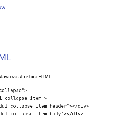
dów
TML
dstawowa struktura HTML:
collapse">

i-collapse-item">

dui-collapse-item-header"></div>

dui-collapse-item-body"></div>
