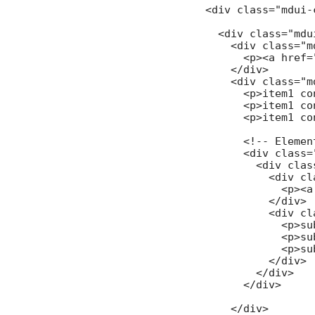
<div class="mdui-
  <div class="mdu
    <div class="m
      <p><a href=
    </div>

    <div class="m
      <p>item1 co
      <p>item1 co
      <p>item1 co
      <!-- Elemen
      <div class=
        <div clas
          <div cl
            <p><a
          </div>

          <div cl
            <p>su
            <p>su
            <p>su
          </div>

        </div>

      </div>

    </div>
