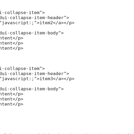
i-collapse-item">

dui-collapse-item-header">

"javascript:;">item2</a></p>

dui-collapse-item-body">

ntent</p>

ntent</p>

ntent</p>

i-collapse-item">

dui-collapse-item-header">

"javascript:;">item3</a></p>

dui-collapse-item-body">

ntent</p>

ntent</p>

ntent</p>
