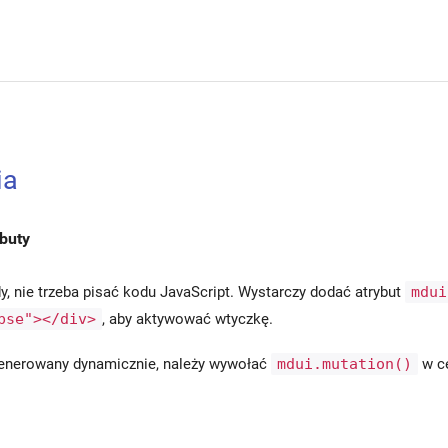
ia
buty
y, nie trzeba pisać kodu JavaScript. Wystarczy dodać atrybut
mdui
pse"></div>
, aby aktywować wtyczkę.
generowany dynamicznie, należy wywołać
mdui.mutation()
w ce