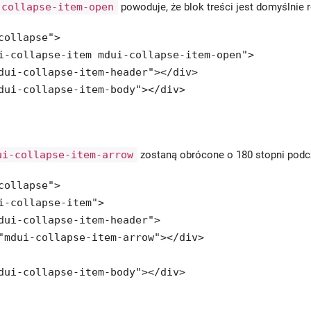
-collapse-item-open
powoduje, że blok treści jest domyślnie r
collapse">

i-collapse-item mdui-collapse-item-open">

dui-collapse-item-header"></div>

dui-collapse-item-body"></div>

ui-collapse-item-arrow
zostaną obrócone o 180 stopni podcz
collapse">

i-collapse-item">

dui-collapse-item-header">

"mdui-collapse-item-arrow"></div>

dui-collapse-item-body"></div>
