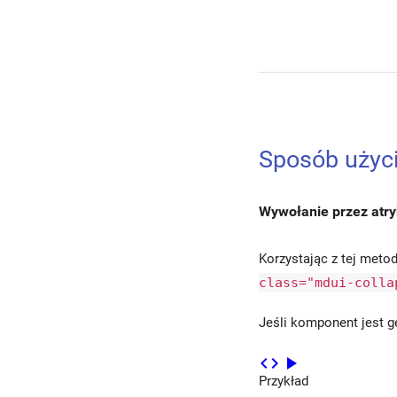
Sposób użyc
Wywołanie przez atry
Korzystając z tej metod
class="mdui-colla
Jeśli komponent jest 
code
play_arrow
Przykład