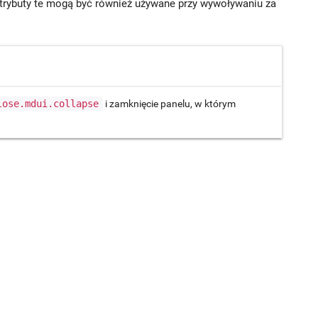
trybuty te mogą być również używane przy wywoływaniu za
lose.mdui.collapse
i zamknięcie panelu, w którym