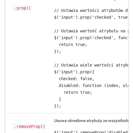
.prop()
// Ustawia wartości atrybutów dla
$('input').prop('checked', true);

// Ustawia wartość atrybutu na po
$('input').prop('checked', functi
  return true;

});

// Ustawia wiele wartości atrybut
$('input').prop({

  checked: false,

  disabled: function (index, oldPr
    return true;

  }

});
Usuwa określone atrybuty ze wszystkich el
.removeProp()
$('input').removeProp('disabled')