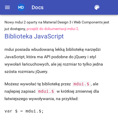
menu
Docs
color_lens
Nowy mdui 2 oparty na Material Design 3 i Web Components jest
już dostępny,
przejdź do dokumentacji mdui 2
.
Biblioteka JavaScript
mdui posiada wbudowaną lekką bibliotekę narzędzi
JavaScript, która ma API podobne do jQuery i styl
wywołań łańcuchowych, ale jej rozmiar to tylko jedna
szósta rozmiaru jQuery.
Możesz wywołać tę bibliotekę przez
mdui.$
, ale
najlepiej zapisać
mdui.$
w krótkiej zmiennej dla
łatwiejszego wywoływania, na przykład:
var $ = mdui.$;