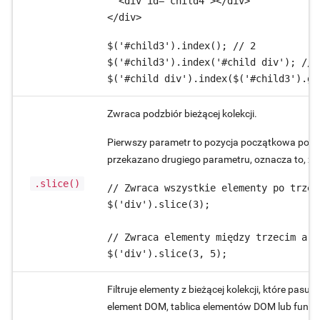
  <div id="child4"></div>

</div>
$('#child3').index(); // 2

$('#child3').index('#child div'); // 2
$('#child div').index($('#child3').ge
Zwraca podzbiór bieżącej kolekcji.
Pierwszy parametr to pozycja początkowa podzbi
przekazano drugiego parametru, oznacza to, że
.slice()
// Zwraca wszystkie elementy po trzec
$('div').slice(3);

// Zwraca elementy między trzecim a p
$('div').slice(3, 5);
Filtruje elementy z bieżącej kolekcji, które pa
element DOM, tablica elementów DOM lub funkc