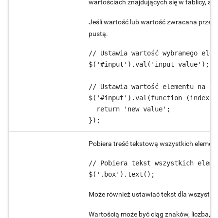
wartościach znajdujących się w tablicy, a
Jeśli wartość lub wartość zwracana przez 
pustą.
// Ustawia wartość wybranego eleme
$('#input').val('input value');

// Ustawia wartość elementu na po
$('#input').val(function (index, o
  return 'new value';

Pobiera treść tekstową wszystkich elemen
// Pobiera tekst wszystkich elemen
$('.box').text();
Może również ustawiać tekst dla wszystkic
Wartością może być ciąg znaków, liczba, w