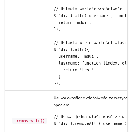
// Ustawia wartość właściwości na
$('div').attr('username', functio
  return 'mdui';

});

// Ustawia wiele wartości właściw
$('div').attr({

  username: 'mdui',

  lastname: function (index, oldAt
    return 'test';

  }

});
Usuwa określone właściwości ze wszystkic
spacjami.
// Usuwa jedną właściwość ze wszy
.removeAttr()
$('div').removeAttr('username');
