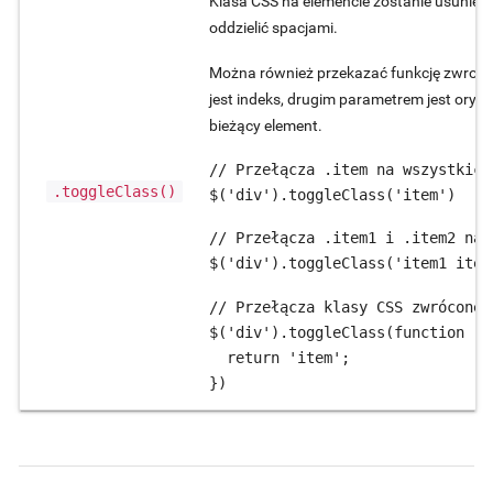
Klasa CSS na elemencie zostanie usunięta, j
oddzielić spacjami.
Można również przekazać funkcję zwrotn
jest indeks, drugim parametrem jest oryg
bieżący element.
// Przełącza .item na wszystkich
.toggleClass()
$('div').toggleClass('item')
// Przełącza .item1 i .item2 na 
$('div').toggleClass('item1 item
// Przełącza klasy CSS zwrócone 
$('div').toggleClass(function (i
  return 'item';

})