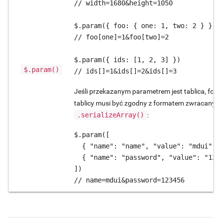
// width=1680&height=1050

$.param({ foo: { one: 1, two: 2 } })

// foo[one]=1&foo[two]=2

$.param({ ids: [1, 2, 3] })

$.param()
// ids[]=1&ids[]=2&ids[]=3
Jeśli przekazanym parametrem jest tablica, form
tablicy musi być zgodny z formatem zwracanym
.serializeArray()
:
$.param([

  { "name": "name", "value": "mdui" },
  { "name": "password", "value": "1234
])

// name=mdui&password=123456