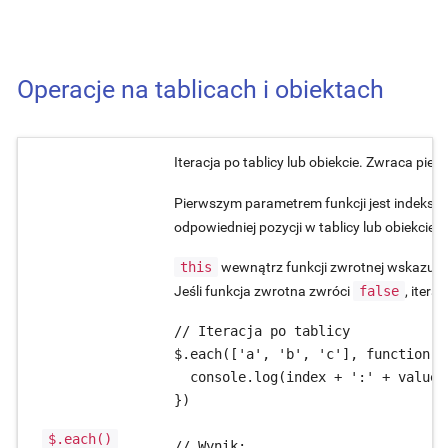
Operacje na tablicach i obiektach
Iteracja po tablicy lub obiekcie. Zwraca pier
Pierwszym parametrem funkcji jest indeks ta
odpowiedniej pozycji w tablicy lub obiekcie.
this
wewnątrz funkcji zwrotnej wskazuje n
Jeśli funkcja zwrotna zwróci
false
, itera
// Iteracja po tablicy

$.each(['a', 'b', 'c'], function (
  console.log(index + ':' + value);
})

$.each()
// Wynik:
