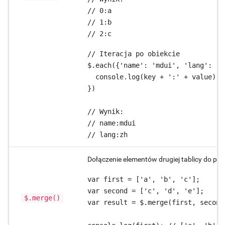
// 0:a

// 1:b

// 2:c
// Iteracja po obiekcie

$.each({'name': 'mdui', 'lang': 'z
  console.log(key + ':' + value);

})

// Wynik:

// name:mdui

// lang:zh
Dołączenie elementów drugiej tablicy do pierw
var first = ['a', 'b', 'c'];

var second = ['c', 'd', 'e'];

$.merge()
var result = $.merge(first, second)