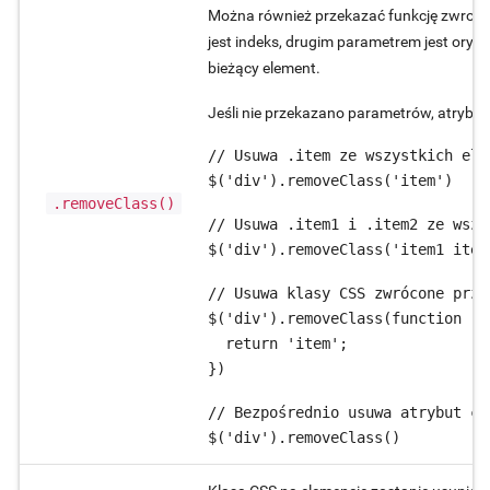
Można również przekazać funkcję zwrotn
jest indeks, drugim parametrem jest oryg
bieżący element.
Jeśli nie przekazano parametrów, atrybu
// Usuwa .item ze wszystkich elem
$('div').removeClass('item')
.removeClass()
// Usuwa .item1 i .item2 ze wszy
$('div').removeClass('item1 item
// Usuwa klasy CSS zwrócone prze
$('div').removeClass(function (i
  return 'item';

})
// Bezpośrednio usuwa atrybut cla
$('div').removeClass()