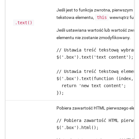
Jeśli jest to funkcja zwrotna, pierwszym p
tekstowa elementu,
this
wewnątrz funkc
.text()
Jeśli ustawiana wartość lub wartość zwra
elementu nie zostanie zmodyfikowany.
// Ustawia treść tekstową wybrany
$('.box').text('text content');

// Ustawia treść tekstową element
$('.box').text(function (index, o
  return 'new text content';

});
Pobiera zawartość HTML pierwszego elemen
// Pobiera zawartość HTML pierwsz
$('.box').html();