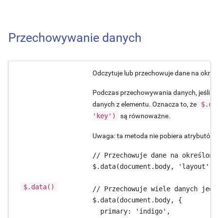
Przechowywanie danych
Odczytuje lub przechowuje dane na okreś
Podczas przechowywania danych, jeśli w
danych z elementu. Oznacza to, że
$.da
'key')
są równoważne.
Uwaga: ta metoda nie pobiera atrybutów
// Przechowuje dane na określony
$.data(document.body, 'layout', 
$.data()
// Przechowuje wiele danych jedn
$.data(document.body, {

  primary: 'indigo',
