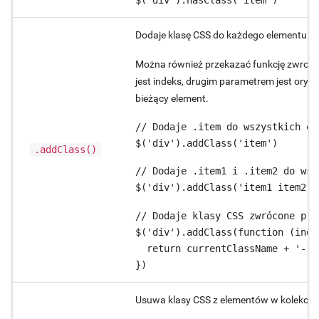
Dodaje klasę CSS do każdego elementu w k
Można również przekazać funkcję zwrotn
jest indeks, drugim parametrem jest oryg
bieżący element.
// Dodaje .item do wszystkich ele
$('div').addClass('item')
.addClass()
// Dodaje .item1 i .item2 do wsz
$('div').addClass('item1 item2')
// Dodaje klasy CSS zwrócone prz
$('div').addClass(function (inde
  return currentClassName + '-' +
})
Usuwa klasy CSS z elementów w kolekcji, 