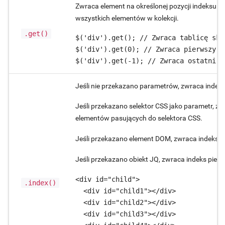
Zwraca element na określonej pozycji indeksu. J
wszystkich elementów w kolekcji.
.get()
$('div').get(); // Zwraca tablicę skł
$('div').get(0); // Zwraca pierwszy el
$('div').get(-1); // Zwraca ostatni e
Jeśli nie przekazano parametrów, zwraca indek
Jeśli przekazano selektor CSS jako parametr, z
elementów pasujących do selektora CSS.
Jeśli przekazano element DOM, zwraca indeks t
Jeśli przekazano obiekt JQ, zwraca indeks pierw
<div id="child">

.index()
  <div id="child1"></div>

  <div id="child2"></div>

  <div id="child3"></div>
