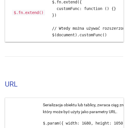
$.fn.extend({

  customFunc: function () {}

$.fn.extend()
})

// Wtedy można używać rozszerzony
$(document).customFunc()
URL
Serializacja obiektu lub tablicy, zwraca ciąg zna
który może być użyty jako parametry URL.
$.param({ width: 1680, height: 1050 })