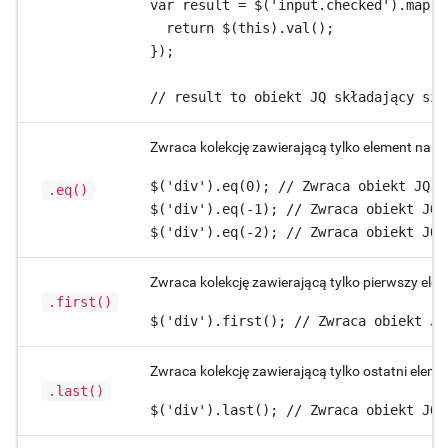
var result = $('input.checked').map(f
  return $(this).val();

});

// result to obiekt JQ składający się
Zwraca kolekcję zawierającą tylko element na ok
$('div').eq(0); // Zwraca obiekt JQ z
.eq()
$('div').eq(-1); // Zwraca obiekt JQ 
$('div').eq(-2); // Zwraca obiekt JQ 
Zwraca kolekcję zawierającą tylko pierwszy ele
.first()
$('div').first(); // Zwraca obiekt JQ
Zwraca kolekcję zawierającą tylko ostatni eleme
.last()
$('div').last(); // Zwraca obiekt JQ 