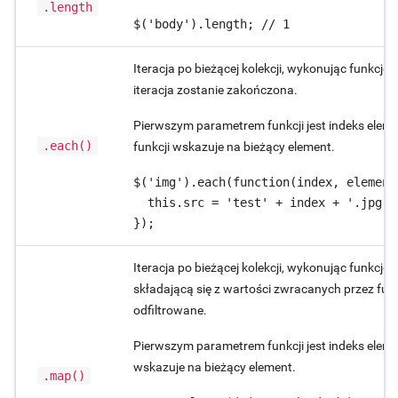
.length
$('body').length; // 1
Iteracja po bieżącej kolekcji, wykonując funkcję 
iteracja zostanie zakończona.
Pierwszym parametrem funkcji jest indeks elem
.each()
funkcji wskazuje na bieżący element.
$('img').each(function(index, element)
  this.src = 'test' + index + '.jpg';

});
Iteracja po bieżącej kolekcji, wykonując funkcję
składającą się z wartości zwracanych przez funk
odfiltrowane.
Pierwszym parametrem funkcji jest indeks elem
wskazuje na bieżący element.
.map()