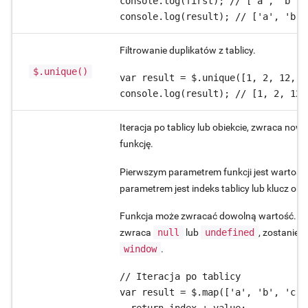
console.log(first); // ['a', 'b', 
console.log(result); // ['a', 'b',
Filtrowanie duplikatów z tablicy.
$.unique()
var result = $.unique([1, 2, 12, 3
console.log(result); // [1, 2, 12,
Iteracja po tablicy lub obiekcie, zwraca now
funkcję.
Pierwszym parametrem funkcji jest wartość n
parametrem jest indeks tablicy lub klucz obi
Funkcja może zwracać dowolną wartość. Jeśli
zwraca
null
lub
undefined
, zostanie
window
.
// Iteracja po tablicy

var result = $.map(['a', 'b', 'c']