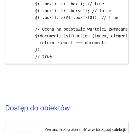
$('.box').is('.box'); // true

$('.box').is('.boxss'); // false

$('.box').is($('.box')[0]); // true
// Ocena na podstawie wartości zwracanej 
$(document).is(function (index, element) {
  return element === document;

});

// true
Dostęp do obiektów
Zwraca liczbę elementów w bieżącej kolekcji.