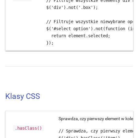
// Filtruje wszystkie elementy div ni
$('div').not('.box');

// Filtruje wszystkie niewybrane opcje
$('#select option').not(function (ind
  return element.selected;

});
Klasy CSS
Sprawdza, czy pierwszy element w kolekcj
.hasClass()
// Sprawdza, czy pierwszy elemen
$('div').hasClass('item')