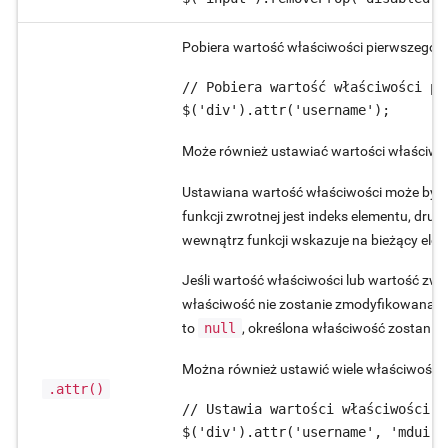
Pobiera wartość właściwości pierwszego el
// Pobiera wartość właściwości pi
$('div').attr('username');
Może również ustawiać wartości właściwoś
Ustawiana wartość właściwości może być 
funkcji zwrotnej jest indeks elementu, dr
wewnątrz funkcji wskazuje na bieżący elem
Jeśli wartość właściwości lub wartość zw
właściwość nie zostanie zmodyfikowana. J
to
null
, określona właściwość zostanie 
Można również ustawić wiele właściwości j
.attr()
// Ustawia wartości właściwości d
$('div').attr('username', 'mdui');