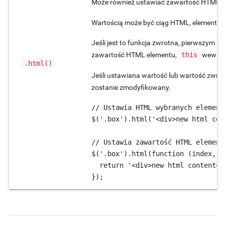
Może również ustawiać zawartość HTML dl
Wartością może być ciąg HTML, element D
Jeśli jest to funkcja zwrotna, pierwszym 
zawartość HTML elementu,
this
wewnątr
.html()
Jeśli ustawiana wartość lub wartość zwra
zostanie zmodyfikowany.
// Ustawia HTML wybranych elementó
$('.box').html('<div>new html con
// Ustawia zawartość HTML element
$('.box').html(function (index, o
  return '<div>new html content</d
});