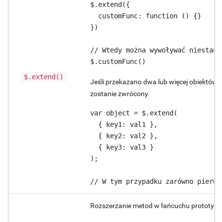
$.extend({

  customFunc: function () {}

})

// Wtedy można wywoływać niestand
$.extend()
Jeśli przekazano dwa lub więcej obiektów,
zostanie zwrócony.
var object = $.extend(

  { key1: val1 },

  { key2: val2 },

  { key3: val3 }

);

// W tym przypadku zarówno pierws
Rozszerzanie metod w łańcuchu prototyp