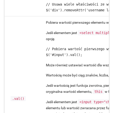
// Usuwa wiele właściwości ze wsz
Pobiera wartość pierwszego elementu w kol
Jeśli elementem jest
<select multiple
opcję.
// Pobiera wartość pierwszego wyb
$('#input').val();
Może również ustawiać wartość dla wszyst
Wartością może być ciąg znaków, liczba, t
Jeśli wartością jest funkcja zwrotna, pie
oryginalna wartość elementu,
this
w fun
.val()
Jeśli elementem jest
<input type="che
elementu lub wartość zwracana przez funk