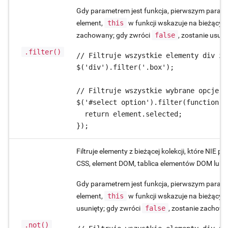
Gdy parametrem jest funkcja, pierwszym paramet
element,
this
w funkcji wskazuje na bieżący 
zachowany; gdy zwróci
false
, zostanie usuni
.filter()
// Filtruje wszystkie elementy div za
$('div').filter('.box');

// Filtruje wszystkie wybrane opcje

$('#select option').filter(function (
  return element.selected;

});
Filtruje elementy z bieżącej kolekcji, które NI
CSS, element DOM, tablica elementów DOM lub f
Gdy parametrem jest funkcja, pierwszym paramet
element,
this
w funkcji wskazuje na bieżący 
usunięty; gdy zwróci
false
, zostanie zachow
.not()