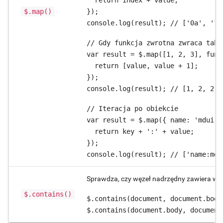
  return index + value;

$.map()
});

console.log(result); // ['0a', '1b
// Gdy funkcja zwrotna zwraca tabl
var result = $.map([1, 2, 3], func
  return [value, value + 1];

});

console.log(result); // [1, 2, 2, 
// Iteracja po obiekcie

var result = $.map({ name: 'mdui',
  return key + ':' + value;

});

console.log(result); // ['name:mdu
Sprawdza, czy węzeł nadrzędny zawiera węz
$.contains()
$.contains(document, document.body)
$.contains(document.body, document