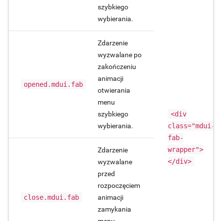
szybkiego
wybierania.
Zdarzenie
wyzwalane po
zakończeniu
animacji
opened.mdui.fab
otwierania
menu
szybkiego
<div
wybierania.
class="mdui-
fab-
wrapper">
Zdarzenie
</div>
wyzwalane
przed
rozpoczęciem
close.mdui.fab
animacji
zamykania
menu