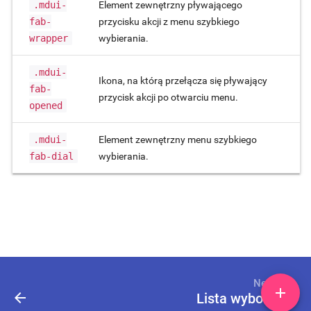
.mdui-
Element zewnętrzny pływającego
fab-
przycisku akcji z menu szybkiego
wrapper
wybierania.
.mdui-
Ikona, na którą przełącza się pływający
fab-
przycisk akcji po otwarciu menu.
opened
.mdui-
Element zewnętrzny menu szybkiego
fab-dial
wybierania.
Next
add
arrow_back
arrow_forward
Lista wyboru