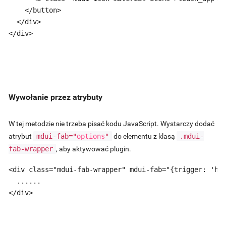
    </button>

  </div>

</div>
Wywołanie przez atrybuty
W tej metodzie nie trzeba pisać kodu JavaScript. Wystarczy dodać
atrybut
mdui-fab="
options
"
do elementu z klasą
.mdui-
fab-wrapper
, aby aktywować plugin.
<div class="mdui-fab-wrapper" mdui-fab="{trigger: 'hov
  ......

</div>