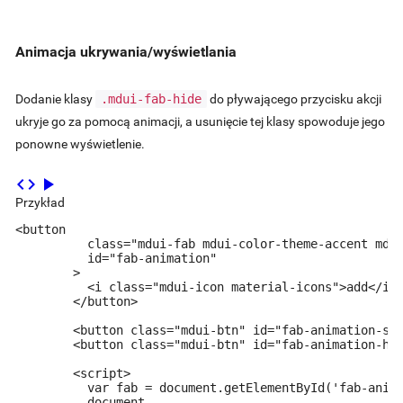
Animacja ukrywania/wyświetlania
Dodanie klasy
.mdui-fab-hide
do pływającego przycisku akcji
ukryje go za pomocą animacji, a usunięcie tej klasy spowoduje jego
ponowne wyświetlenie.
code
play_arrow
Przykład
<button

          class="mdui-fab mdui-color-theme-accent mdui
          id="fab-animation"

        >

          <i class="mdui-icon material-icons">add</i>

        </button>

        <button class="mdui-btn" id="fab-animation-sho
        <button class="mdui-btn" id="fab-animation-hid
        <script>

          var fab = document.getElementById('fab-anima
          document
