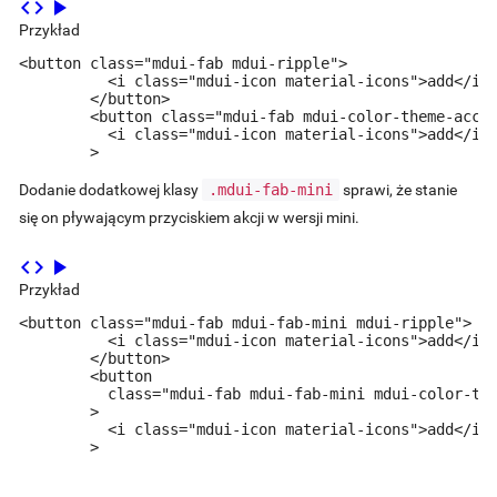
code
play_arrow
Przykład
<button class="mdui-fab mdui-ripple">

          <i class="mdui-icon material-icons">add</i>

        </button>

        <button class="mdui-fab mdui-color-theme-accen
          <i class="mdui-icon material-icons">add</i><
        >
Dodanie dodatkowej klasy
.mdui-fab-mini
sprawi, że stanie
się on pływającym przyciskiem akcji w wersji mini.
code
play_arrow
Przykład
<button class="mdui-fab mdui-fab-mini mdui-ripple">

          <i class="mdui-icon material-icons">add</i>

        </button>

        <button

          class="mdui-fab mdui-fab-mini mdui-color-the
        >

          <i class="mdui-icon material-icons">add</i><
        >