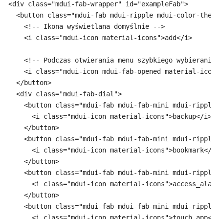
<div class="mdui-fab-wrapper" id="exampleFab">

  <button class="mdui-fab mdui-ripple mdui-color-theme
    <!-- Ikona wyświetlana domyślnie -->

    <i class="mdui-icon material-icons">add</i>

    <!-- Podczas otwierania menu szybkiego wybierania 
    <i class="mdui-icon mdui-fab-opened material-icons
  </button>

  <div class="mdui-fab-dial">

    <button class="mdui-fab mdui-fab-mini mdui-ripple 
      <i class="mdui-icon material-icons">backup</i>

    </button>

    <button class="mdui-fab mdui-fab-mini mdui-ripple 
      <i class="mdui-icon material-icons">bookmark</i>
    </button>

    <button class="mdui-fab mdui-fab-mini mdui-ripple 
      <i class="mdui-icon material-icons">access_alarm
    </button>

    <button class="mdui-fab mdui-fab-mini mdui-ripple 
      <i class="mdui-icon material-icons">touch_app</i