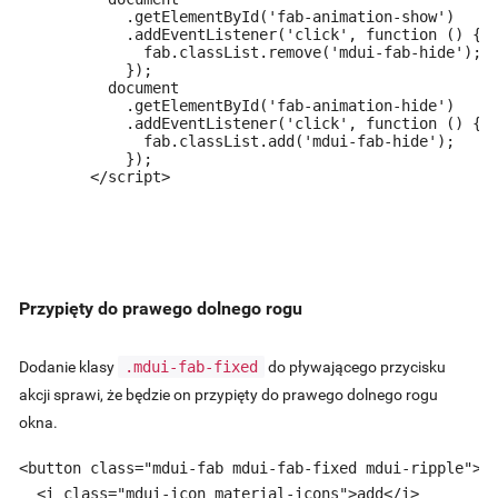
            .getElementById('fab-animation-show')

            .addEventListener('click', function () {

              fab.classList.remove('mdui-fab-hide');

            });

          document

            .getElementById('fab-animation-hide')

            .addEventListener('click', function () {

              fab.classList.add('mdui-fab-hide');

            });

        </script>

Przypięty do prawego dolnego rogu
Dodanie klasy
.mdui-fab-fixed
do pływającego przycisku
akcji sprawi, że będzie on przypięty do prawego dolnego rogu
okna.
<button class="mdui-fab mdui-fab-fixed mdui-ripple">

  <i class="mdui-icon material-icons">add</i>
