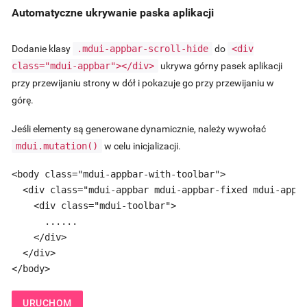
Automatyczne ukrywanie paska aplikacji
Dodanie klasy
.mdui-appbar-scroll-hide
do
<div
class="mdui-appbar"></div>
ukrywa górny pasek aplikacji
przy przewijaniu strony w dół i pokazuje go przy przewijaniu w
górę.
Jeśli elementy są generowane dynamicznie, należy wywołać
mdui.mutation()
w celu inicjalizacji.
<body class="mdui-appbar-with-toolbar">

  <div class="mdui-appbar mdui-appbar-fixed mdui-appba
    <div class="mdui-toolbar">

      ......

    </div>

  </div>

</body>
URUCHOM