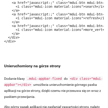
    <a href="javascript:;" class="mdui-btn mdui-btn-ic
      <i class="mdui-icon material-icons">search</i>

    </a>

    <a href="javascript:;" class="mdui-btn mdui-btn-ic
      <i class="mdui-icon material-icons">refresh</i>

    </a>

    <a href="javascript:;" class="mdui-btn mdui-btn-ic
      <i class="mdui-icon material-icons">more_vert</i
    </a>

  </div>

</div>
Unieruchomiony na górze strony
Dodanie klasy
.mdui-appbar-fixed
do
<div class="mdui-
appbar"></div>
umożliwia unieruchomienie górnego paska
aplikacji na górze strony, dzięki czemu nie przesuwa się on wraz z
paskiem przewijania.
Aby górny pasek aplikacji nie zasłaniał zawartości strony, należy