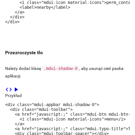
      <i class="mdui-icon material-icons">perm_contact
      <label>nearby</label>

    </a>

  </div>

</div>
Przezroczyste tło
Należy dodać klasę
.mdui-shadow-0
, aby usunąć cień paska
aplikacji.
code
play_arrow
Przykład
<div class="mdui-appbar mdui-shadow-0">

  <div class="mdui-toolbar">

    <a href="javascript:;" class="mdui-btn mdui-btn-ic
      <i class="mdui-icon material-icons">menu</i>

    </a>

    <a href="javascript:;" class="mdui-typo-title">Tit
    <div class="mdui-toolbar-spacer"></div>
