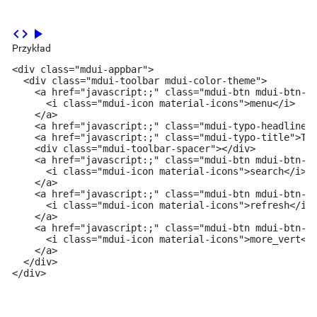
code
play_arrow
Przykład
<div class="mdui-appbar">

  <div class="mdui-toolbar mdui-color-theme">

    <a href="javascript:;" class="mdui-btn mdui-btn-ic
      <i class="mdui-icon material-icons">menu</i>

    </a>

    <a href="javascript:;" class="mdui-typo-headline">
    <a href="javascript:;" class="mdui-typo-title">Tit
    <div class="mdui-toolbar-spacer"></div>

    <a href="javascript:;" class="mdui-btn mdui-btn-ic
      <i class="mdui-icon material-icons">search</i>

    </a>

    <a href="javascript:;" class="mdui-btn mdui-btn-ic
      <i class="mdui-icon material-icons">refresh</i>

    </a>

    <a href="javascript:;" class="mdui-btn mdui-btn-ic
      <i class="mdui-icon material-icons">more_vert</i
    </a>

  </div>

</div>