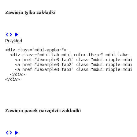
Zawiera tylko zakładki
code
play_arrow
Przykład
<div class="mdui-appbar">

  <div class="mdui-tab mdui-color-theme" mdui-tab>

    <a href="#example3-tab1" class="mdui-ripple mdui-r
    <a href="#example3-tab2" class="mdui-ripple mdui-r
    <a href="#example3-tab3" class="mdui-ripple mdui-r
  </div>

</div>
Zawiera pasek narzędzi i zakładki
code
play_arrow