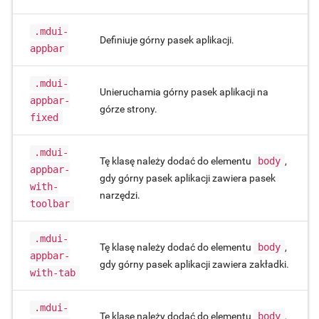
.mdui-
Definiuje górny pasek aplikacji.
appbar
.mdui-
Unieruchamia górny pasek aplikacji na
appbar-
górze strony.
fixed
.mdui-
Tę klasę należy dodać do elementu
body
,
appbar-
gdy górny pasek aplikacji zawiera pasek
with-
narzędzi.
toolbar
.mdui-
Tę klasę należy dodać do elementu
body
,
appbar-
gdy górny pasek aplikacji zawiera zakładki.
with-tab
.mdui-
Tę klasę należy dodać do elementu
body
,