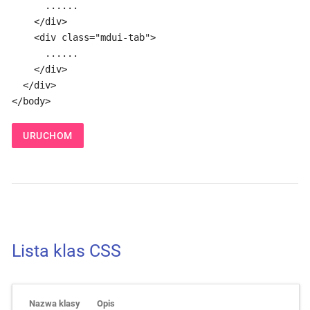
      ......

    </div>

    <div class="mdui-tab">

      ......

    </div>

  </div>

</body>
URUCHOM
Lista klas CSS
Nazwa klasy
Opis