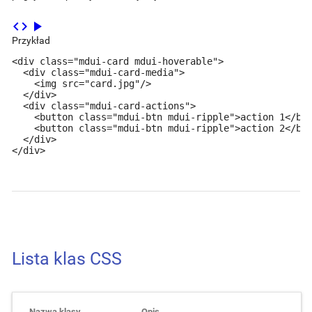
code
play_arrow
Przykład
<div class="mdui-card mdui-hoverable">

  <div class="mdui-card-media">

    <img src="card.jpg"/>

  </div>

  <div class="mdui-card-actions">

    <button class="mdui-btn mdui-ripple">action 1</but
    <button class="mdui-btn mdui-ripple">action 2</but
  </div>

</div>
Lista klas CSS
Nazwa klasy
Opis