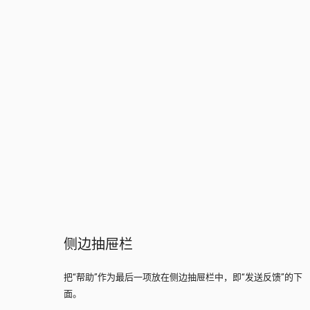
侧边抽屉栏
把“帮助”作为最后一项放在侧边抽屉栏中，即“发送反馈”的下
面。