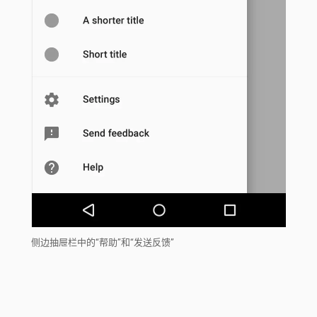
侧边抽屉栏中的“帮助”和“发送反馈”