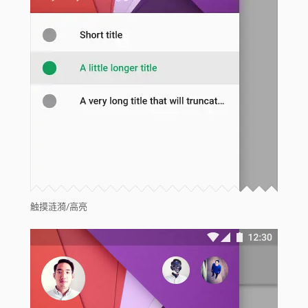
触摸涟漪/高亮