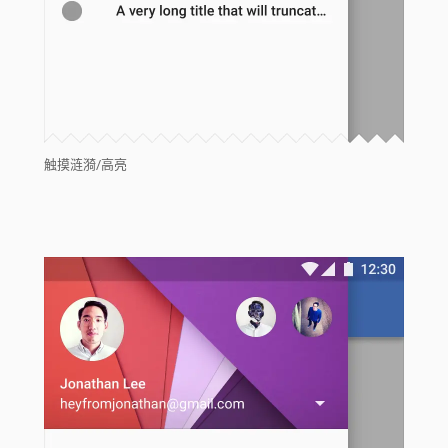
触摸涟漪/高亮