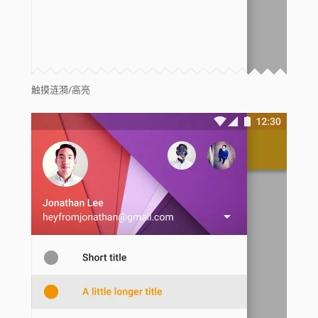
触摸涟漪/高亮