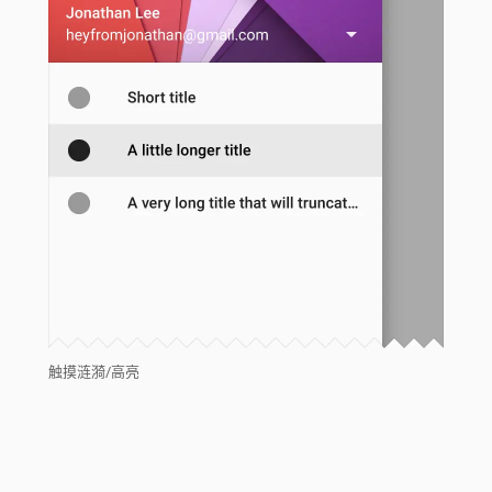
触摸涟漪/高亮