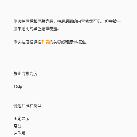
侧边抽屉栏和屏幕等高，抽屉后面的内容依然可见，但会被一
层半透明的黑色遮罩覆盖。
侧边抽屉栏遵循
列表
的关键线和度量标准。
静止海拔高度
16dp
侧边抽屉栏类型
固定显示
常驻
迷你版