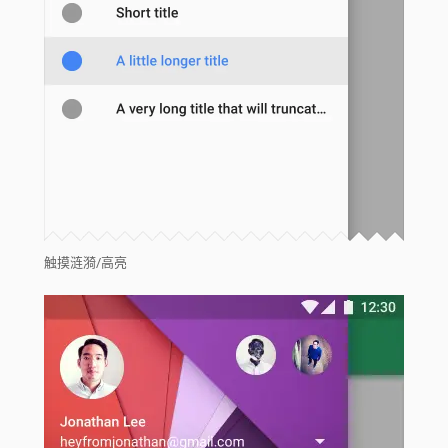
触摸涟漪/高亮