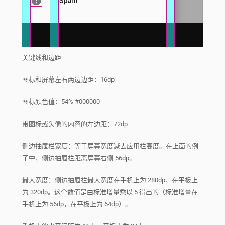
关键线和边距
图标和屏幕左右两边边距：16dp
图标颜色值：54% #000000
带图标或头像的内容的左边距：72dp
侧边抽屉栏宽度：等于屏幕宽度减去应用栏高度。在上面的例
子中，侧边抽屉栏距离屏幕右侧 56dp。
最大宽度：侧边抽屉栏最大宽度在手机上为 280dp，在平板上
为 320dp。这个数值是由标准增量乘以 5 得出的（标准增量在
手机上为 56dp，在平板上为 64dp）。