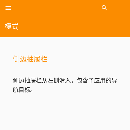
search
menu
Search
模式
侧边抽屉栏
侧边抽屉栏从左侧滑入，包含了应用的导
航目标。