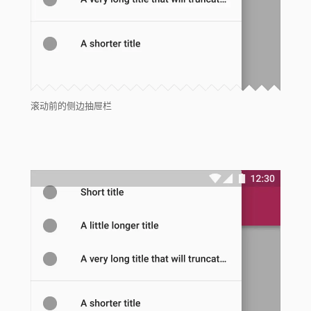
滚动前的侧边抽屉栏