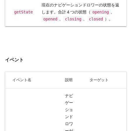
現在のナビゲーションドロワーの状態を返
getState
します。合計 4 つの状態（
opening
、
opened
、
closing
、
closed
）。
イベント
イベント名
説明
ターゲット
ナビ
ゲー
ショ
ンド
ロワ
ーが