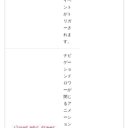
イベ
ント
がト
リガ
ーさ
れま
す。
ナビ
ゲー
ショ
ンド
ロワ
ーが
閉じ
るア
ニメ
ーシ
ョン
closed.mdui.drawer