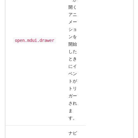
開く
アニ
メー
ショ
ンを
open.mdui.drawer
開始
した
とき
にイ
ベン
トが
トリ
ガー
され
ま
す。
ナビ