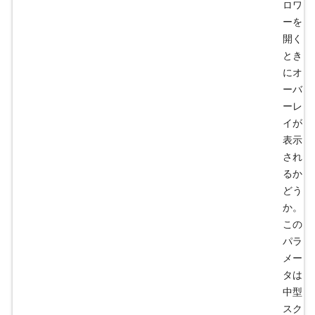
ロワ
ーを
開く
とき
にオ
ーバ
ーレ
イが
表示
され
るか
どう
か。
この
パラ
メー
タは
中型
スク