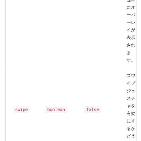
にオ
ーバ
ーレ
イが
表示
され
ま
す。
スワ
イプ
ジェ
スチ
ャを
swipe
boolean
false
有効
にす
るか
どう