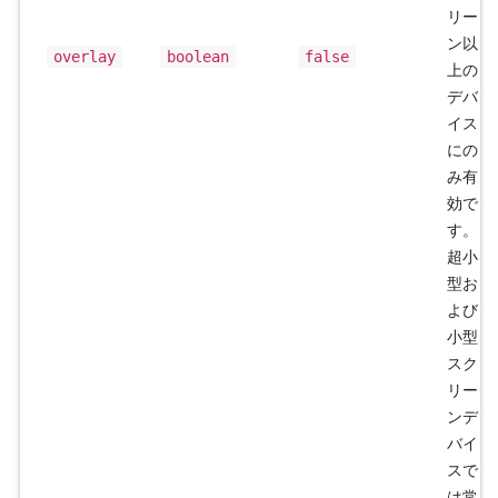
リー
ン以
overlay
boolean
false
上の
デバ
イス
にの
み有
効で
す。
超小
型お
よび
小型
スク
リー
ンデ
バイ
スで
は常