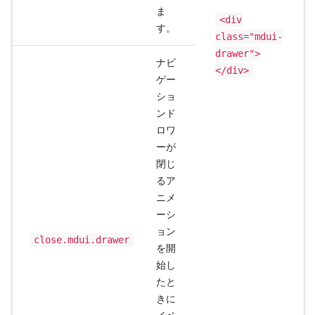
ま
<div
す。
class="mdui-
drawer">
ナビ
</div>
ゲー
ショ
ンド
ロワ
ーが
閉じ
るア
ニメ
ーシ
ョン
close.mdui.drawer
を開
始し
たと
きに