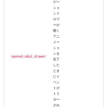
ゲー
ショ
ンド
ロワ
ーが
開く
アニ
メー
ショ
ンを
opened.mdui.drawer
完了
した
とき
にイ
ベン
トが
トリ
ガー
され