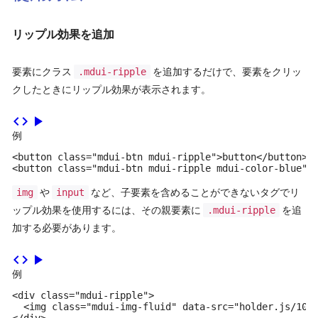
リップル効果を追加
要素にクラス
.mdui-ripple
を追加するだけで、要素をクリッ
クしたときにリップル効果が表示されます。
code
play_arrow
例
<button class="mdui-btn mdui-ripple">button</button>

<button class="mdui-btn mdui-ripple mdui-color-blue">
img
や
input
など、子要素を含めることができないタグでリ
ップル効果を使用するには、その親要素に
.mdui-ripple
を追
加する必要があります。
code
play_arrow
例
<div class="mdui-ripple">

  <img class="mdui-img-fluid" data-src="holder.js/100p
</div>