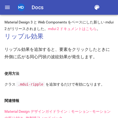
menu
Docs
color_lens
Material Design 3 と Web Components をベースにした新しい mdui
2 がリリースされました。
mdui 2 ドキュメントはこちら
。
リップル効果
リップル効果を追加すると、要素をクリックしたときに
外側に広がる同心円状の波紋効果が発生します。
使用方法
クラス
.mdui-ripple
を追加するだけで有効になります。
関連情報
Material Design デザインガイドライン：モーション - モーション