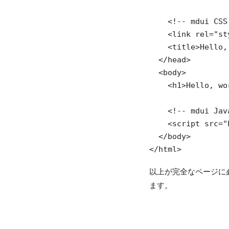
    <!-- mdui CSS 
    <link rel="st
    <title>Hello,
  </head>

  <body>

    <h1>Hello, wo
    <!-- mdui Jav
    <script src="
  </body>

</html>
以上が完全なページに
ます。