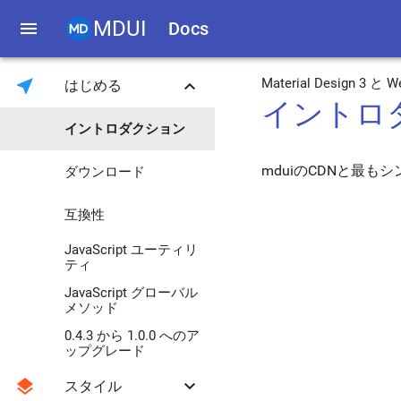
MDUI
menu
Docs
near_me
keyboard_arrow_down
Material Design
はじめる
イントロ
イントロダクション
mduiのCDNと最
ダウンロード
互換性
JavaScript ユーティリ
ティ
JavaScript グローバル
メソッド
0.4.3 から 1.0.0 へのア
ップグレード
layers
keyboard_arrow_down
スタイル