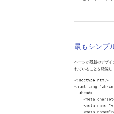
チップ
ツールチップ
スナックバー
最もシンプ
テーブル
ダイアログ
ページが最新のデザインお
れていることを確認し
メニュー
<!doctype html>

プログレス
<html lang="zh-cn"
  <head>

    <meta charset
    <meta name="v
    <meta name="r