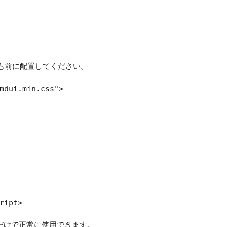
も前に配置してください。
mdui.min.css">
ript>
るだけで正常に使用できます。