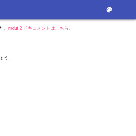
color_lens
した。
mdui 2 ドキュメントはこちら
。
しょう。