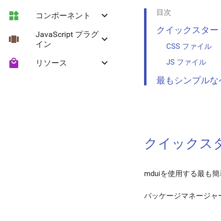
目次
widgets
keyboard_arrow_down
コンポーネント
カラーとテーマ
クイックスター
JavaScript プラグ
view_carousel
keyboard_arrow_down
Roboto フォント
リップル効果
イン
CSS ファイル
local_mall
keyboard_arrow_down
JS ファイル
リソース
グリッドレイアウト
ボタン
折りたたみ
最もシンプルな
フローティングアクシ
タイポグラフィ
Headroom
Material アイコン
ョンボタン
アイコン
セレクト
メディア
区切り線
クイックス
ヘルパークラス
折りたたみパネル
mduiを使用する最も
影
テキストフィールド
パッケージマネージャ
選択コントロール