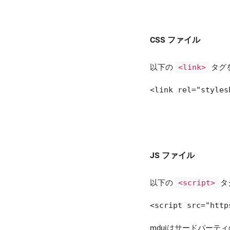
スライダー
リスト
CSS ファイル
リストコントロール
以下の
<link>
タグ
グリッドリスト
<link rel="styles
タブ
ツールバー
JS ファイル
アプリバー
ドロワー
以下の
<script>
タ
ボトムナビゲーション
<script src="http
mduiはサードパー
カード