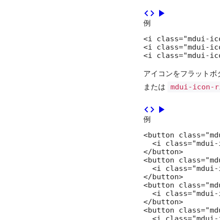
テキストフィールド
code
play_arrow
例
選択コントロール
<i class="mdui-ic
<i class="mdui-ic
スライダー
<i class="mdui-ic
アイコンをフラットボ
リスト
または
mdui-icon-r
リストコントロール
code
play_arrow
例
グリッドリスト
<button class="md
  <i class="mdui-
タブ
</button>

<button class="md
  <i class="mdui-
ツールバー
</button>

<button class="md
  <i class="mdui-
アプリバー
</button>

<button class="md
  <i class="mdui-
ドロワー