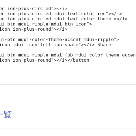
on ion-plus-circled"></i>

on ion-plus-circled mdui-text-color-red"></i>

on ion-plus-circled mdui-text-color-theme"></i>

ui-btn mdui-ripple mdui-btn-icon">

icon ion-plus-round"></i>

ui-btn mdui-color-theme-accent mdui-ripple">

icon mdui-icon-left ion-share"></i> Share

ui-btn mdui-ripple mdui-fab mdui-color-theme-accent
icon ion-plus-round"></i></button

一覧