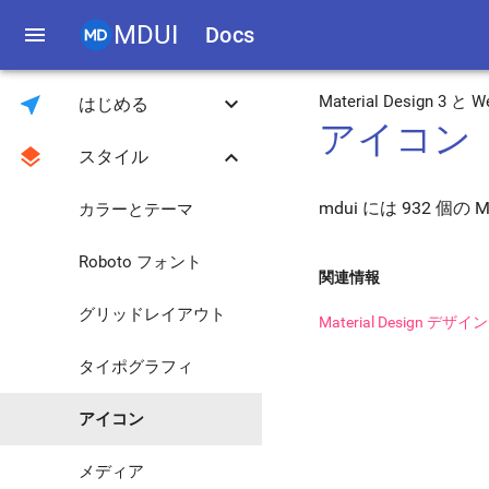
MDUI
menu
Docs
near_me
keyboard_arrow_down
Material Design
はじめる
アイコン
layers
keyboard_arrow_down
スタイル
イントロダクション
mdui には 932 
ダウンロード
カラーとテーマ
互換性
Roboto フォント
関連情報
JavaScript ユーティリ
グリッドレイアウト
ティ
Material Design
JavaScript グローバル
タイポグラフィ
メソッド
0.4.3 から 1.0.0 へのア
アイコン
ップグレード
メディア