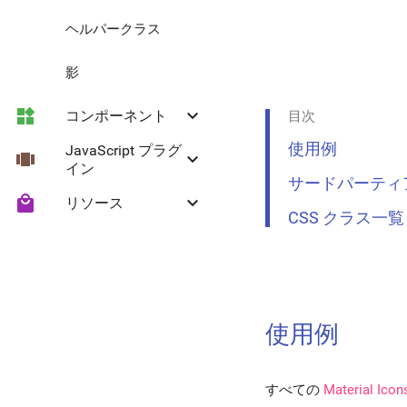
ヘルパークラス
影
widgets
keyboard_arrow_down
コンポーネント
目次
使用例
JavaScript プラグ
view_carousel
keyboard_arrow_down
リップル効果
イン
サードパーティ
local_mall
keyboard_arrow_down
リソース
ボタン
折りたたみ
CSS クラス一覧
フローティングアクシ
Headroom
Material アイコン
ョンボタン
セレクト
使用例
区切り線
折りたたみパネル
すべての
Material Icon