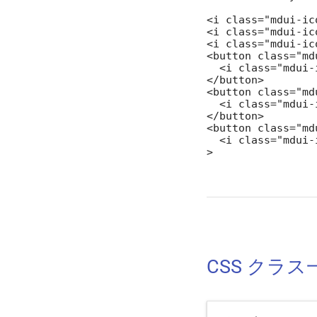
<i class="mdui-ic
<i class="mdui-ic
<i class="mdui-ic
<button class="md
  <i class="mdui-
</button>

<button class="md
  <i class="mdui-
</button>

<button class="md
  <i class="mdui-
>
CSS クラス