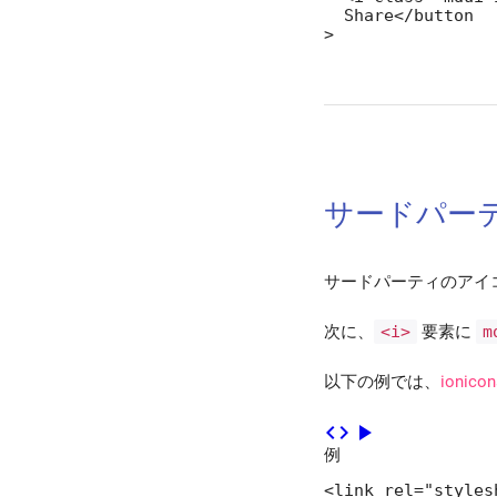
  Share</button

>
ボトムナビゲーション
カード
チップ
サードパー
ツールチップ
スナックバー
サードパーティのアイ
テーブル
次に、
<i>
要素に
m
ダイアログ
以下の例では、
ionicon
メニュー
code
play_arrow
例
プログレス
<link rel="styles