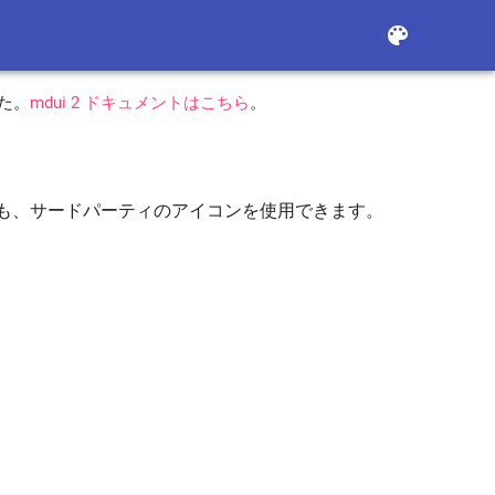
color_lens
した。
mdui 2 ドキュメントはこちら
。
イコン以外にも、サードパーティのアイコンを使用できます。