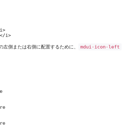
>

</i>
の左側または右側に配置するために、
mdui-icon-left


e

e
