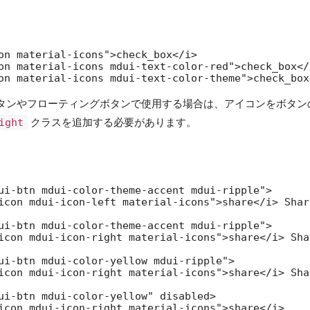
on material-icons">check_box</i>

on material-icons mdui-text-color-red">check_box</i
on material-icons mdui-text-color-theme">check_box
タンやフローティングボタンで使用する場合は、アイコンをボタン
ight
クラスを追加する必要があります。
ui-btn mdui-color-theme-accent mdui-ripple">

icon mdui-icon-left material-icons">share</i> Share
ui-btn mdui-color-theme-accent mdui-ripple">

icon mdui-icon-right material-icons">share</i> Shar
ui-btn mdui-color-yellow mdui-ripple">

icon mdui-icon-right material-icons">share</i> Shar
ui-btn mdui-color-yellow" disabled>

icon mdui-icon-right material-icons">share</i>
