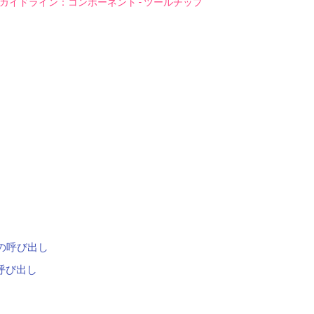
 デザインガイドライン：コンポーネント - ツールチップ
の呼び出し
での呼び出し