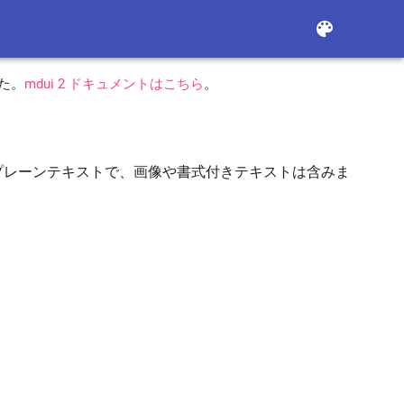
color_lens
した。
mdui 2 ドキュメントはこちら
。
プレーンテキストで、画像や書式付きテキストは含みま