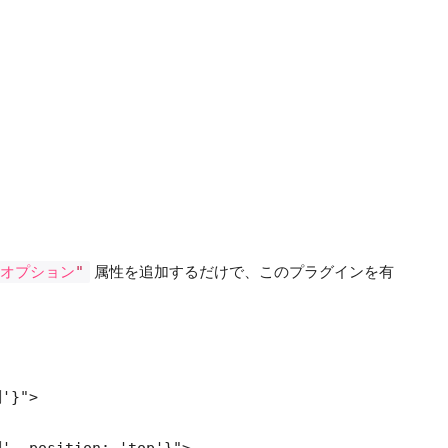
"
オプション
"
属性を追加するだけで、このプラグインを有
'}">

', position: 'top'}">
