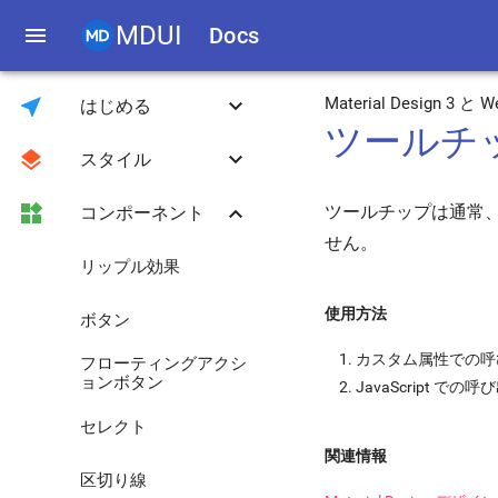
MDUI
menu
Docs
near_me
keyboard_arrow_down
Material Design
はじめる
ツールチ
layers
keyboard_arrow_down
スタイル
イントロダクション
widgets
keyboard_arrow_down
ツールチップは通常
コンポーネント
ダウンロード
カラーとテーマ
せん。
互換性
Roboto フォント
リップル効果
JavaScript ユーティリ
使用方法
グリッドレイアウト
ボタン
ティ
カスタム属性での呼
JavaScript グローバル
フローティングアクシ
タイポグラフィ
メソッド
ョンボタン
JavaScript での呼
0.4.3 から 1.0.0 へのア
アイコン
セレクト
ップグレード
関連情報
メディア
区切り線