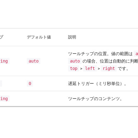
プ
デフォルト値
説明
ツールチップの位置。値の範囲は
ring
auto
auto
の場合、位置は自動的に判
top
>
left
>
right
です。
t
0
遅延トリガー（ミリ秒単位）。
ring
ツールチップのコンテンツ。