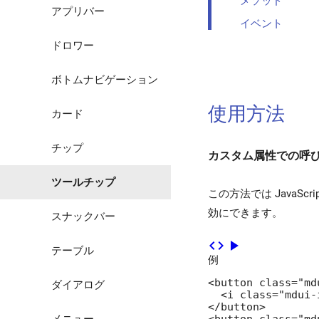
メソッド
アプリバー
イベント
ドロワー
ボトムナビゲーション
使用方法
カード
チップ
カスタム属性での呼
ツールチップ
この方法では JavaS
効にできます。
スナックバー
code
play_arrow
テーブル
例
<button class="md
ダイアログ
  <i class="mdui-
</button>

メニュー
<button class="md