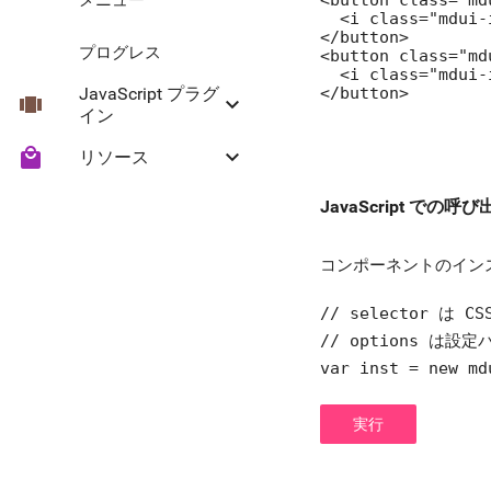
  <i class="mdui-
</button>

プログレス
<button class="md
  <i class="mdui-
</button>
JavaScript プラグ
view_carousel
keyboard_arrow_down
イン
local_mall
keyboard_arrow_down
リソース
折りたたみ
JavaScript での呼
Headroom
Material アイコン
コンポーネントのイン
// selector は 
// options 
var inst = new md
実行