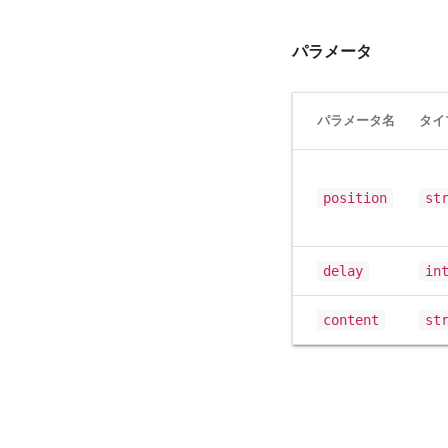
パラメータ
パラメータ名
タイ
position
st
delay
in
content
st