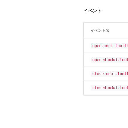
イベント
イベント名
open.mdui.toolt
opened.mdui.too
close.mdui.tool
closed.mdui.too