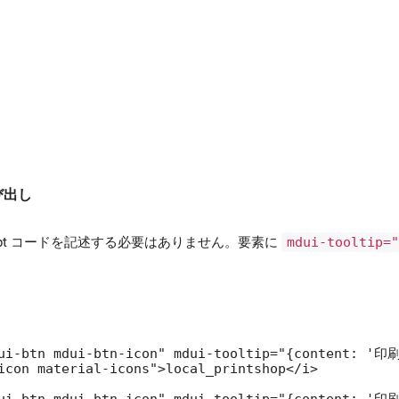
び出し
cript コードを記述する必要はありません。要素に
mdui-tooltip=
ui-btn mdui-btn-icon" mdui-tooltip="{content: '印刷
icon material-icons">local_printshop</i>

ui-btn mdui-btn-icon" mdui-tooltip="{content: '印刷