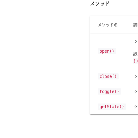
メソッド
メソッド名
説
ツ
open()
設
}
close()
ツ
toggle()
ツ
getState()
ツ