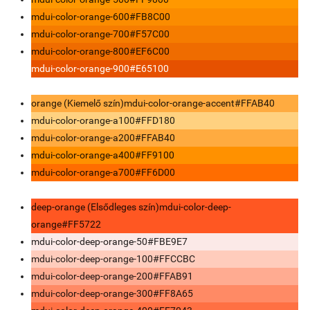
mdui-color-orange-600
#FB8C00
mdui-color-orange-700
#F57C00
mdui-color-orange-800
#EF6C00
mdui-color-orange-900
#E65100
orange (Kiemelő szín)
mdui-color-orange-accent
#FFAB40
mdui-color-orange-a100
#FFD180
mdui-color-orange-a200
#FFAB40
mdui-color-orange-a400
#FF9100
mdui-color-orange-a700
#FF6D00
deep-orange (Elsődleges szín)
mdui-color-deep-
orange
#FF5722
mdui-color-deep-orange-50
#FBE9E7
mdui-color-deep-orange-100
#FFCCBC
mdui-color-deep-orange-200
#FFAB91
mdui-color-deep-orange-300
#FF8A65