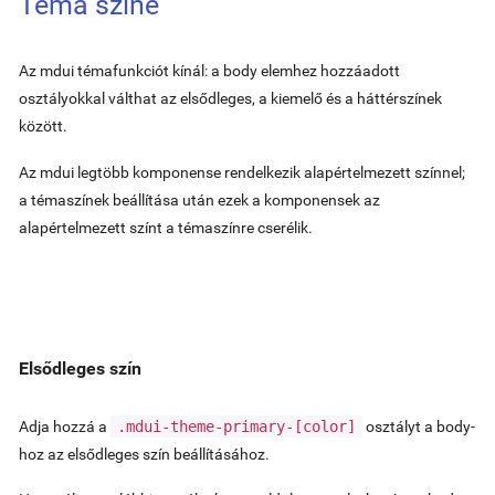
Téma színe
Az mdui témafunkciót kínál: a body elemhez hozzáadott
osztályokkal válthat az elsődleges, a kiemelő és a háttérszínek
között.
Az mdui legtöbb komponense rendelkezik alapértelmezett színnel;
a témaszínek beállítása után ezek a komponensek az
alapértelmezett színt a témaszínre cserélik.
Elsődleges szín
Adja hozzá a
.mdui-theme-primary-
[color]
osztályt a body-
hoz az elsődleges szín beállításához.