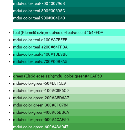
mdui-color-teal-700
#00796B
mdui-color-teal-800
#00695C
mdui-color-teal-900
#004D40
teal (Kiemelő szín)
mdui-color-teal-accent
#64FFDA
mdui-color-teal-a100
#A7FFEB
mdui-color-teal-a200
#64FFDA
mdui-color-teal-a400
#1DE9B6
mdui-color-teal-a700
#00BFA5
green (Elsődleges szín)
mdui-color-green
#4CAF50
mdui-color-green-50
#E8F5E9
mdui-color-green-100
#C8E6C9
mdui-color-green-200
#A5D6A7
mdui-color-green-300
#81C784
mdui-color-green-400
#66BB6A
mdui-color-green-500
#4CAF50
mdui-color-green-600
#43A047