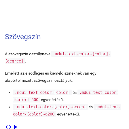
Szövegszín
A szövegszín osztályneve
.mdui-text-color-
[color]
-
[degree]
.
Emellett az elsődleges és kiemelő színeknek van egy
alapértelmezett szövegszín osztályuk:
.mdui-text-color-
[color]
és
.mdui-text-color-
[color]
-500
egyenértékű.
.mdui-text-color-
[color]
-accent
és
.mdui-text-
color-
[color]
-a200
egyenértékű.
code
play_arrow