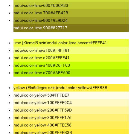
mdui-color-lime-600
#C0CA33
mdui-color-lime-700
#AFB42B
mdui-color-lime-800
#9E9D24
mdui-color-lime-900
#827717
lime (Kiemelő szín)
mdui-color-lime-accent
#EEFF41
mdui-color-lime-a100
#F4FF81
mdui-color-lime-a200
#EEFF41
mdui-color-lime-a400
#C6FF00
mdui-color-lime-a700
#AEEA00
yellow (Elsődleges szín)
mdui-color-yellow
#FFEB3B
mdui-color-yellow-50
#FFFDE7
mdui-color-yellow-100
#FFF9C4
mdui-color-yellow-200
#FFF59D
mdui-color-yellow-300
#FFF176
mdui-color-yellow-400
#FFEE58
mdui-color-yellow-500
#FFEB3B