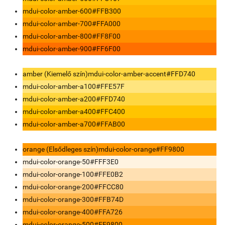
mdui-color-amber-600
#FFB300
mdui-color-amber-700
#FFA000
mdui-color-amber-800
#FF8F00
mdui-color-amber-900
#FF6F00
amber (Kiemelő szín)
mdui-color-amber-accent
#FFD740
mdui-color-amber-a100
#FFE57F
mdui-color-amber-a200
#FFD740
mdui-color-amber-a400
#FFC400
mdui-color-amber-a700
#FFAB00
orange (Elsődleges szín)
mdui-color-orange
#FF9800
mdui-color-orange-50
#FFF3E0
mdui-color-orange-100
#FFE0B2
mdui-color-orange-200
#FFCC80
mdui-color-orange-300
#FFB74D
mdui-color-orange-400
#FFA726
mdui-color-orange-500
#FF9800