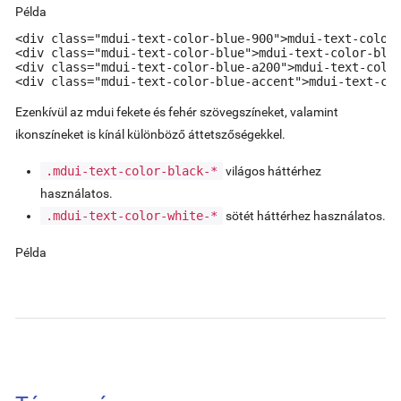
Példa
<div class="mdui-text-color-blue-900">mdui-text-color-
<div class="mdui-text-color-blue">mdui-text-color-blue
<div class="mdui-text-color-blue-a200">mdui-text-color
<div class="mdui-text-color-blue-accent">mdui-text-co
Ezenkívül az mdui fekete és fehér szövegszíneket, valamint
ikonszíneket is kínál különböző áttetszőségekkel.
.mdui-text-color-black-*
világos háttérhez
használatos.
.mdui-text-color-white-*
sötét háttérhez használatos.
Példa