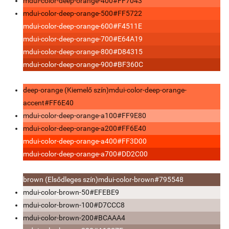
mdui-color-deep-orange-400
#FF7043
mdui-color-deep-orange-500
#FF5722
mdui-color-deep-orange-600
#F4511E
mdui-color-deep-orange-700
#E64A19
mdui-color-deep-orange-800
#D84315
mdui-color-deep-orange-900
#BF360C
deep-orange (Kiemelő szín)
mdui-color-deep-orange-
accent
#FF6E40
mdui-color-deep-orange-a100
#FF9E80
mdui-color-deep-orange-a200
#FF6E40
mdui-color-deep-orange-a400
#FF3D00
mdui-color-deep-orange-a700
#DD2C00
brown (Elsődleges szín)
mdui-color-brown
#795548
mdui-color-brown-50
#EFEBE9
mdui-color-brown-100
#D7CCC8
mdui-color-brown-200
#BCAAA4