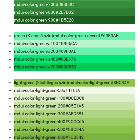
mdui-color-green-700
#388E3C
mdui-color-green-800
#2E7D32
mdui-color-green-900
#1B5E20
green (Kiemelő szín)
mdui-color-green-accent
#69F0AE
mdui-color-green-a100
#B9F6CA
mdui-color-green-a200
#69F0AE
mdui-color-green-a400
#00E676
mdui-color-green-a700
#00C853
light-green (Elsődleges szín)
mdui-color-light-green
#8BC34A
mdui-color-light-green-50
#F1F8E9
mdui-color-light-green-100
#DCEDC8
mdui-color-light-green-200
#C5E1A5
mdui-color-light-green-300
#AED581
mdui-color-light-green-400
#9CCC65
mdui-color-light-green-500
#8BC34A
mdui-color-light-green-600
#7CB342