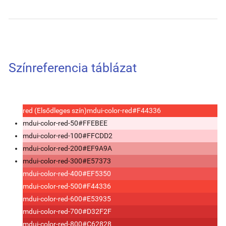
Színreferencia táblázat
red (Elsődleges szín)
mdui-color-red
#F44336
mdui-color-red-50
#FFEBEE
mdui-color-red-100
#FFCDD2
mdui-color-red-200
#EF9A9A
mdui-color-red-300
#E57373
mdui-color-red-400
#EF5350
mdui-color-red-500
#F44336
mdui-color-red-600
#E53935
mdui-color-red-700
#D32F2F
mdui-color-red-800
#C62828