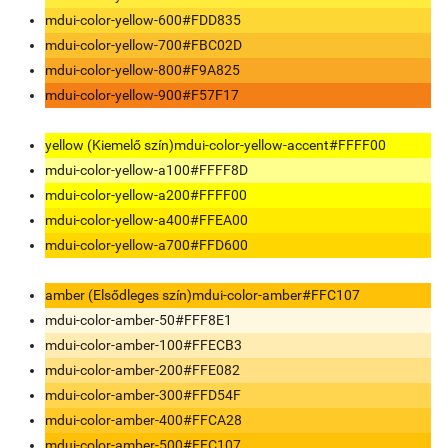
mdui-color-yellow-600
#FDD835
mdui-color-yellow-700
#FBC02D
mdui-color-yellow-800
#F9A825
mdui-color-yellow-900
#F57F17
yellow (Kiemelő szín)
mdui-color-yellow-accent
#FFFF00
mdui-color-yellow-a100
#FFFF8D
mdui-color-yellow-a200
#FFFF00
mdui-color-yellow-a400
#FFEA00
mdui-color-yellow-a700
#FFD600
amber (Elsődleges szín)
mdui-color-amber
#FFC107
mdui-color-amber-50
#FFF8E1
mdui-color-amber-100
#FFECB3
mdui-color-amber-200
#FFE082
mdui-color-amber-300
#FFD54F
mdui-color-amber-400
#FFCA28
mdui-color-amber-500
#FFC107