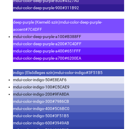
mdui-color-deep-purple-800
#4527A0
mdui-color-deep-purple-900
#311B92
deep-purple (Kiemelő szín)
mdui-color-deep-purple-
accent
#7C4DFF
mdui-color-deep-purple-a100
#B388FF
mdui-color-deep-purple-a200
#7C4DFF
mdui-color-deep-purple-a400
#651FFF
mdui-color-deep-purple-a700
#6200EA
indigo (Elsődleges szín)
mdui-color-indigo
#3F51B5
mdui-color-indigo-50
#E8EAF6
mdui-color-indigo-100
#C5CAE9
mdui-color-indigo-200
#9FA8DA
mdui-color-indigo-300
#7986CB
mdui-color-indigo-400
#5C6BC0
mdui-color-indigo-500
#3F51B5
mdui-color-indigo-600
#3949AB