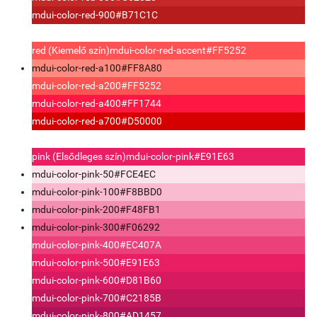
mdui-color-red-900
#B71C1C
red (Kiemelő szín)
mdui-color-red-accent
#FF5252
mdui-color-red-a100
#FF8A80
mdui-color-red-a200
#FF5252
mdui-color-red-a400
#FF1744
mdui-color-red-a700
#D50000
pink (Elsődleges szín)
mdui-color-pink
#E91E63
mdui-color-pink-50
#FCE4EC
mdui-color-pink-100
#F8BBD0
mdui-color-pink-200
#F48FB1
mdui-color-pink-300
#F06292
mdui-color-pink-400
#EC407A
mdui-color-pink-500
#E91E63
mdui-color-pink-600
#D81B60
mdui-color-pink-700
#C2185B
mdui-color-pink-800
#AD1457