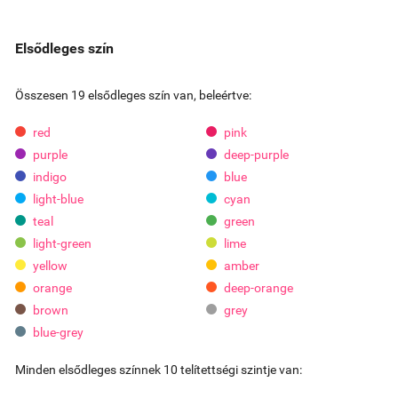
Elsődleges szín
Összesen 19 elsődleges szín van, beleértve:
red
pink
purple
deep-purple
indigo
blue
light-blue
cyan
teal
green
light-green
lime
yellow
amber
orange
deep-orange
brown
grey
blue-grey
Minden elsődleges színnek 10 telítettségi szintje van: