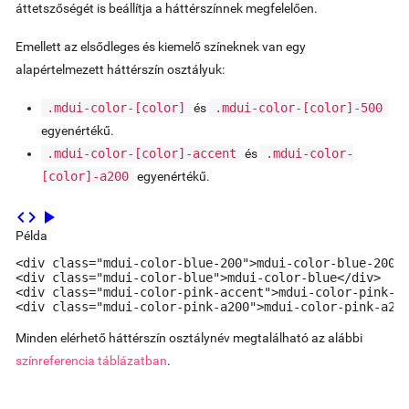
áttetszőségét is beállítja a háttérszínnek megfelelően.
Emellett az elsődleges és kiemelő színeknek van egy
alapértelmezett háttérszín osztályuk:
.mdui-color-
[color]
és
.mdui-color-
[color]
-500
egyenértékű.
.mdui-color-
[color]
-accent
és
.mdui-color-
[color]
-a200
egyenértékű.
code
play_arrow
Példa
<div class="mdui-color-blue-200">mdui-color-blue-200</
<div class="mdui-color-blue">mdui-color-blue</div>

<div class="mdui-color-pink-accent">mdui-color-pink-ac
<div class="mdui-color-pink-a200">mdui-color-pink-a20
Minden elérhető háttérszín osztálynév megtalálható az alábbi
színreferencia táblázatban
.