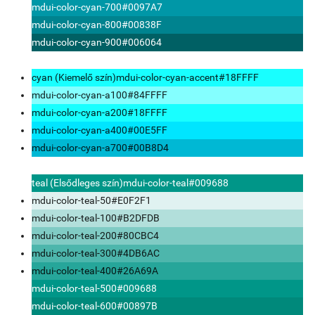
mdui-color-cyan-700
#0097A7
mdui-color-cyan-800
#00838F
mdui-color-cyan-900
#006064
cyan (Kiemelő szín)
mdui-color-cyan-accent
#18FFFF
mdui-color-cyan-a100
#84FFFF
mdui-color-cyan-a200
#18FFFF
mdui-color-cyan-a400
#00E5FF
mdui-color-cyan-a700
#00B8D4
teal (Elsődleges szín)
mdui-color-teal
#009688
mdui-color-teal-50
#E0F2F1
mdui-color-teal-100
#B2DFDB
mdui-color-teal-200
#80CBC4
mdui-color-teal-300
#4DB6AC
mdui-color-teal-400
#26A69A
mdui-color-teal-500
#009688
mdui-color-teal-600
#00897B