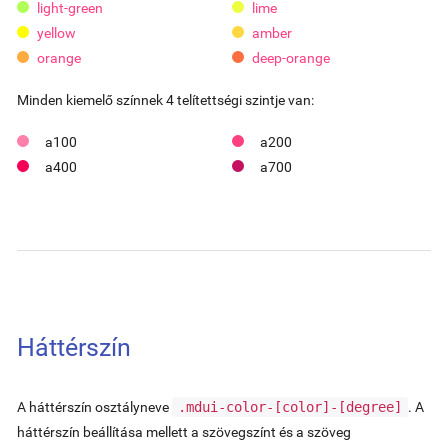
light-green
lime
yellow
amber
orange
deep-orange
Minden kiemelő színnek 4 telítettségi szintje van:
a100
a200
a400
a700
Háttérszín
A háttérszín osztályneve
.mdui-color-
[color]
-
[degree]
. A
háttérszín beállítása mellett a szövegszínt és a szöveg