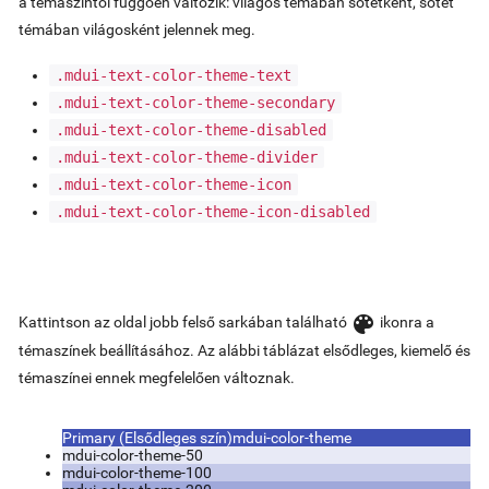
a témaszíntől függően változik: világos témában sötétként, sötét
témában világosként jelennek meg.
.mdui-text-color-theme-text
.mdui-text-color-theme-secondary
.mdui-text-color-theme-disabled
.mdui-text-color-theme-divider
.mdui-text-color-theme-icon
.mdui-text-color-theme-icon-disabled
color_lens
Kattintson az oldal jobb felső sarkában található
ikonra a
témaszínek beállításához. Az alábbi táblázat elsődleges, kiemelő és
témaszínei ennek megfelelően változnak.
Primary (Elsődleges szín)
mdui-color-theme
mdui-color-theme-50
mdui-color-theme-100