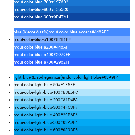
mdui-color-blue-700
#1976D2
mdui-color-blue-800
#1565C0
mdui-color-blue-900
#0D47A1
blue (Kiemelő szín)
mdui-color-blue-accent
#448AFF
mdui-color-blue-a100
#82B1FF
mdui-color-blue-a200
#448AFF
mdui-color-blue-a400
#2979FF
mdui-color-blue-a700
#2962FF
light-blue (Elsődleges szín)
mdui-color-light-blue
#03A9F4
mdui-color-light-blue-50
#E1F5FE
mdui-color-light-blue-100
#B3E5FC
mdui-color-light-blue-200
#81D4FA
mdui-color-light-blue-300
#4FC3F7
mdui-color-light-blue-400
#29B6F6
mdui-color-light-blue-500
#03A9F4
mdui-color-light-blue-600
#039BE5