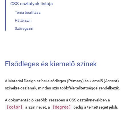
CSS osztályok listája
Téma beállítása
Háttérszín
Szövegszín
Elsődleges és kiemelő színek
A Material Design színei elsődleges (Primary) és kiemelő (Accent)
színekre oszlanak, minden szín többféle telítettséggel rendelkezik.
A dokumentáció későbbi részében a CSS osztálynevekben a
[color]
a szín nevét, a
[degree]
pedig a telítettséget jelöli.