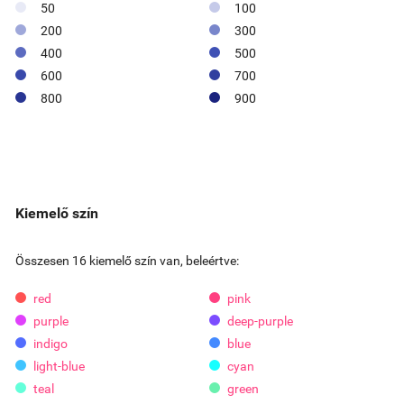
50
100
200
300
400
500
600
700
800
900
Kiemelő szín
Összesen 16 kiemelő szín van, beleértve:
red
pink
purple
deep-purple
indigo
blue
light-blue
cyan
teal
green