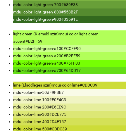
mdui-color-light-green-700
#689F38
mdui-color-light-green-800
#558B2F
mdui-color-light-green-900
#33691E
light-green (Kiemelő szín)
mdui-color-light-green-
accent
#B2FF59
mdui-color-light-green-a100
#CCFF90
mdui-color-light-green-a200
#B2FF59
mdui-color-light-green-a400
#76FF03
mdui-color-light-green-a700
#64DD17
lime (Elsődleges szín)
mdui-color-lime
#CDDC39
mdui-color-lime-50
#F9FBE7
mdui-color-lime-100
#F0F4C3
mdui-color-lime-200
#E6EE9C
mdui-color-lime-300
#DCE775
mdui-color-lime-400
#D4E157
mdui-color-lime-500
#CDDC39