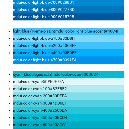
mdui-color-light-blue-700
#0288D1
mdui-color-light-blue-800
#0277BD
mdui-color-light-blue-900
#01579B
light-blue (Kiemelő szín)
mdui-color-light-blue-accent
#40C4FF
mdui-color-light-blue-a100
#80D8FF
mdui-color-light-blue-a200
#40C4FF
mdui-color-light-blue-a400
#00B0FF
mdui-color-light-blue-a700
#0091EA
cyan (Elsődleges szín)
mdui-color-cyan
#00BCD4
mdui-color-cyan-50
#E0F7FA
mdui-color-cyan-100
#B2EBF2
mdui-color-cyan-200
#80DEEA
mdui-color-cyan-300
#4DD0E1
mdui-color-cyan-400
#26C6DA
mdui-color-cyan-500
#00BCD4
mdui-color-cyan-600
#00ACC1