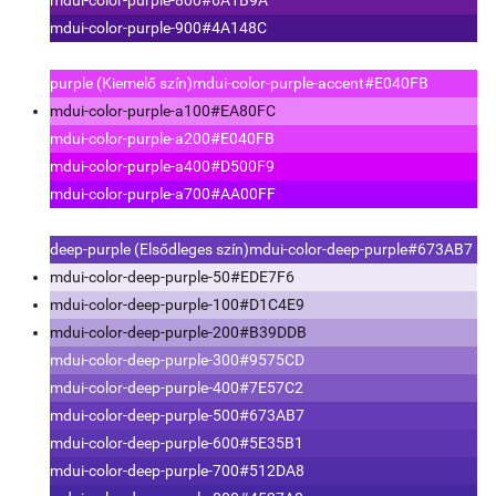
mdui-color-purple-900
#4A148C
purple (Kiemelő szín)
mdui-color-purple-accent
#E040FB
mdui-color-purple-a100
#EA80FC
mdui-color-purple-a200
#E040FB
mdui-color-purple-a400
#D500F9
mdui-color-purple-a700
#AA00FF
deep-purple (Elsődleges szín)
mdui-color-deep-purple
#673AB7
mdui-color-deep-purple-50
#EDE7F6
mdui-color-deep-purple-100
#D1C4E9
mdui-color-deep-purple-200
#B39DDB
mdui-color-deep-purple-300
#9575CD
mdui-color-deep-purple-400
#7E57C2
mdui-color-deep-purple-500
#673AB7
mdui-color-deep-purple-600
#5E35B1
mdui-color-deep-purple-700
#512DA8