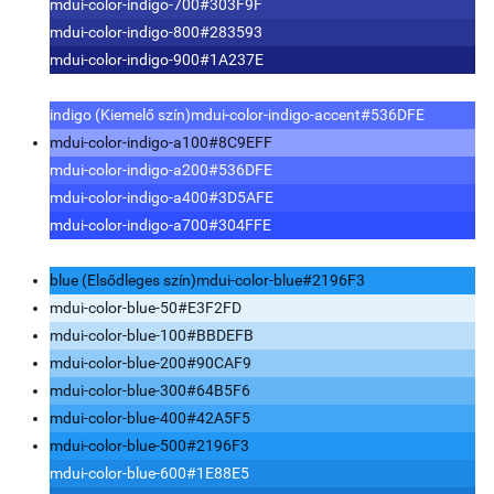
mdui-color-indigo-700
#303F9F
mdui-color-indigo-800
#283593
mdui-color-indigo-900
#1A237E
indigo (Kiemelő szín)
mdui-color-indigo-accent
#536DFE
mdui-color-indigo-a100
#8C9EFF
mdui-color-indigo-a200
#536DFE
mdui-color-indigo-a400
#3D5AFE
mdui-color-indigo-a700
#304FFE
blue (Elsődleges szín)
mdui-color-blue
#2196F3
mdui-color-blue-50
#E3F2FD
mdui-color-blue-100
#BBDEFB
mdui-color-blue-200
#90CAF9
mdui-color-blue-300
#64B5F6
mdui-color-blue-400
#42A5F5
mdui-color-blue-500
#2196F3
mdui-color-blue-600
#1E88E5