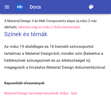
menu
Docs
color_lens
A Material Design 3 és Web Components alapú új mdui 2 már
elérhető,
tekintse meg az mdui 2 dokumentációját
.
Színek és témák
Az mdui 19 elsődleges és 16 kiemelő színcsoportot
tartalmaz a Material Design-ból, minden szín (beleértve a
háttérszínek szövegszíneit és az áttetszőséget is)
megegyezik a hivatalos Material Design dokumentációval.
Kapcsolódó olvasmányok
Material Design tervezési irányelvek: Stílus - Szín